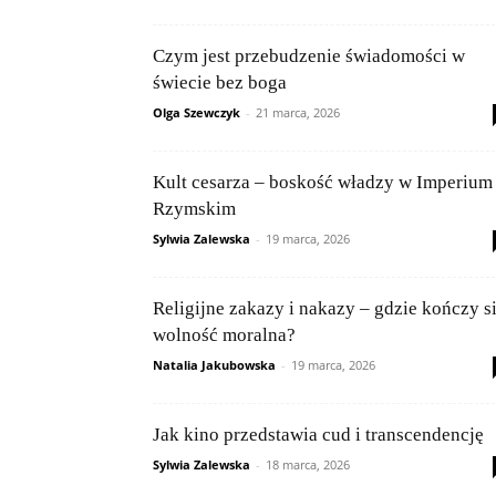
Czym jest przebudzenie świadomości w
świecie bez boga
Olga Szewczyk
-
21 marca, 2026
Kult cesarza – boskość władzy w Imperium
Rzymskim
Sylwia Zalewska
-
19 marca, 2026
Religijne zakazy i nakazy – gdzie kończy s
wolność moralna?
Natalia Jakubowska
-
19 marca, 2026
Jak kino przedstawia cud i transcendencję
Sylwia Zalewska
-
18 marca, 2026