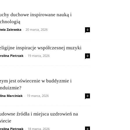
uchy duchowe inspirowane nauką i
echnologią
lwia Zalewska
-
20 marca, 2026
0
eligijne inspiracje współczesnej muzyki
rolina Pietrzak
-
19 marca, 2026
0
zym jest oświecenie w buddyzmie i
induizmie?
lina Marciniak
-
19 marca, 2026
0
udowne źródła i miejsca uzdrowień na
wiecie
rolina Pietrzak
-
18 marca, 2026
0