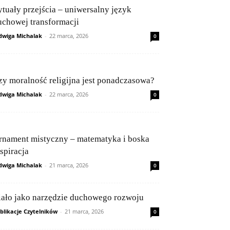
ytuały przejścia – uniwersalny język
uchowej transformacji
dwiga Michalak
-
22 marca, 2026
0
zy moralność religijna jest ponadczasowa?
dwiga Michalak
-
22 marca, 2026
0
rnament mistyczny – matematyka i boska
spiracja
dwiga Michalak
-
21 marca, 2026
0
iało jako narzędzie duchowego rozwoju
blikacje Czytelników
-
21 marca, 2026
0