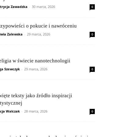
trycja Zawadzka
-
30 marca, 2026
0
rzypowieści o pokucie i nawróceniu
lwia Zalewska
-
29 marca, 2026
0
eligia w świecie nanotechnologii
ga Szewczyk
-
29 marca, 2026
0
ięte teksty jako źródło inspiracji
rtystycznej
icja Walczak
-
28 marca, 2026
0