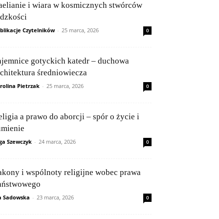
aelianie i wiara w kosmicznych stwórców
udzkości
blikacje Czytelników
-
25 marca, 2026
0
ajemnice gotyckich katedr – duchowa
rchitektura średniowiecza
rolina Pietrzak
-
25 marca, 2026
0
ligia a prawo do aborcji – spór o życie i
umienie
ga Szewczyk
-
24 marca, 2026
0
akony i wspólnoty religijne wobec prawa
aństwowego
a Sadowska
-
23 marca, 2026
0