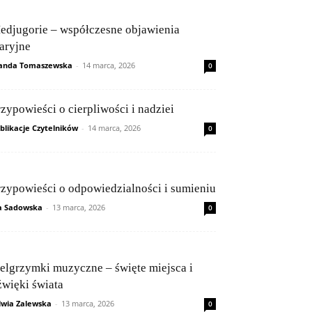
edjugorie – współczesne objawienia
aryjne
nda Tomaszewska
-
14 marca, 2026
0
rzypowieści o cierpliwości i nadziei
blikacje Czytelników
-
14 marca, 2026
0
rzypowieści o odpowiedzialności i sumieniu
a Sadowska
-
13 marca, 2026
0
ielgrzymki muzyczne – święte miejsca i
źwięki świata
lwia Zalewska
-
13 marca, 2026
0