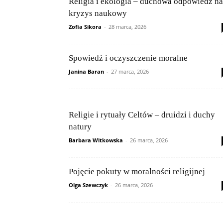
Religia i ekologia – duchowa odpowiedź na
kryzys naukowy
Zofia Sikora
-
28 marca, 2026
Spowiedź i oczyszczenie moralne
Janina Baran
-
27 marca, 2026
Religie i rytuały Celtów – druidzi i duchy
natury
Barbara Witkowska
-
26 marca, 2026
Pojęcie pokuty w moralności religijnej
Olga Szewczyk
-
26 marca, 2026