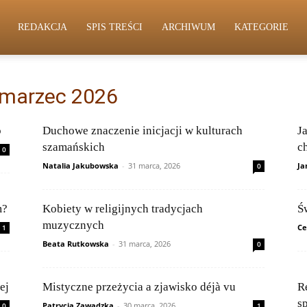
REDAKCJA
SPIS TREŚCI
ARCHIWUM
KATEGORIE
 marzec 2026
o
Duchowe znaczenie inicjacji w kulturach
J
szamańskich
c
0
Natalia Jakubowska
-
31 marca, 2026
Ja
0
m?
Kobiety w religijnych tradycjach
Ś
muzycznych
Ce
1
Beata Rutkowska
-
31 marca, 2026
0
ej
Mistyczne przeżycia a zjawisko déjà vu
R
s
Patrycja Zawadzka
-
30 marca, 2026
0
1