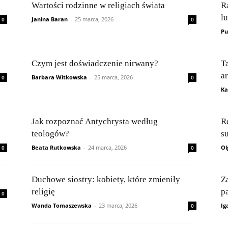
Wartości rodzinne w religiach świata
R
l
Janina Baran
-
25 marca, 2026
0
0
Pu
Czym jest doświadczenie nirwany?
T
a
Barbara Witkowska
-
25 marca, 2026
0
0
Ka
Jak rozpoznać Antychrysta według
Re
teologów?
s
Beata Rutkowska
-
24 marca, 2026
Ol
0
0
Duchowe siostry: kobiety, które zmieniły
Z
religię
p
0
Wanda Tomaszewska
-
23 marca, 2026
Ig
0