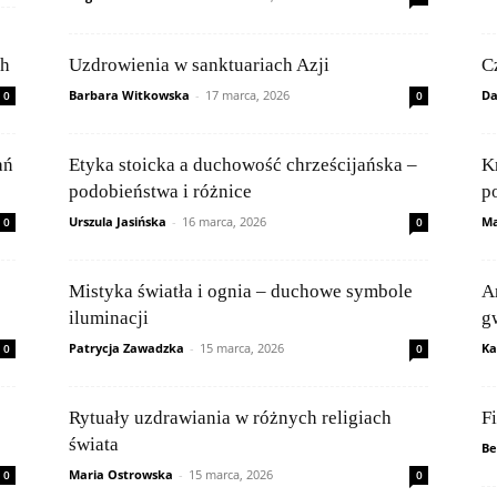
ch
Uzdrowienia w sanktuariach Azji
C
Barbara Witkowska
-
17 marca, 2026
Da
0
0
ań
Etyka stoicka a duchowość chrześcijańska –
K
podobieństwa i różnice
p
Urszula Jasińska
-
16 marca, 2026
Ma
0
0
Mistyka światła i ognia – duchowe symbole
A
iluminacji
g
Patrycja Zawadzka
-
15 marca, 2026
Ka
0
0
Rytuały uzdrawiania w różnych religiach
F
świata
Be
Maria Ostrowska
-
15 marca, 2026
0
0