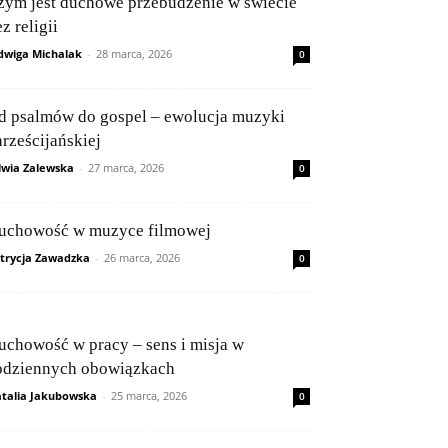
zym jest duchowe przebudzenie w świecie
z religii
dwiga Michalak
-
28 marca, 2026
0
d psalmów do gospel – ewolucja muzyki
hrześcijańskiej
lwia Zalewska
-
27 marca, 2026
0
uchowość w muzyce filmowej
trycja Zawadzka
-
26 marca, 2026
0
uchowość w pracy – sens i misja w
odziennych obowiązkach
talia Jakubowska
-
25 marca, 2026
0