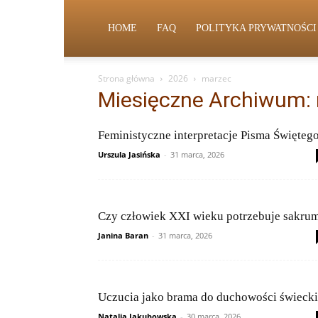
HOME
FAQ
POLITYKA PRYWATNOŚCI
Strona główna
2026
marzec
Miesięczne Archiwum:
Feministyczne interpretacje Pisma Święteg
Urszula Jasińska
-
31 marca, 2026
Czy człowiek XXI wieku potrzebuje sakru
Janina Baran
-
31 marca, 2026
Uczucia jako brama do duchowości świecki
Natalia Jakubowska
-
30 marca, 2026