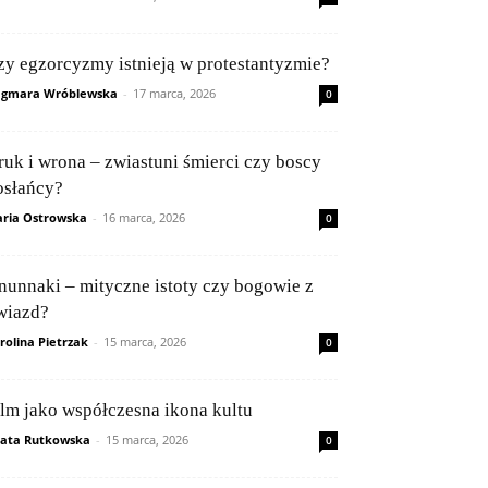
zy egzorcyzmy istnieją w protestantyzmie?
gmara Wróblewska
-
17 marca, 2026
0
ruk i wrona – zwiastuni śmierci czy boscy
osłańcy?
ria Ostrowska
-
16 marca, 2026
0
nunnaki – mityczne istoty czy bogowie z
wiazd?
rolina Pietrzak
-
15 marca, 2026
0
ilm jako współczesna ikona kultu
ata Rutkowska
-
15 marca, 2026
0