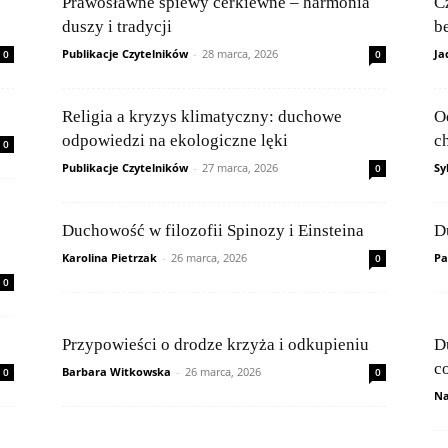
Prawosławne śpiewy cerkiewne – harmonia
C
duszy i tradycji
be
Publikacje Czytelników
-
28 marca, 2026
Ja
0
0
Religia a kryzys klimatyczny: duchowe
O
odpowiedzi na ekologiczne lęki
c
0
Publikacje Czytelników
-
27 marca, 2026
Sy
0
Duchowość w filozofii Spinozy i Einsteina
D
Karolina Pietrzak
-
26 marca, 2026
Pa
0
0
Przypowieści o drodze krzyża i odkupieniu
D
c
Barbara Witkowska
-
26 marca, 2026
0
0
Na