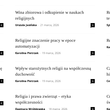
Wina zbiorowa i odkupienie w naukach
R
religijnych
t
Urszula Jasińska
-
21 marca, 2026
Sy
0
0
Religijne znaczenie pracy w epoce
R
automatyzacji
Ka
Karolina Pietrzak
-
19 marca, 2026
0
0
ię
Wpływ starożytnych religii na współczesną
C
duchowość
h
Karolina Pietrzak
-
19 marca, 2026
Ce
1
0
Religia i prawa zwierząt – etyka
C
współczesności
ś
0
Dagmara Wróblewska
-
18 marca, 2026
Ka
0