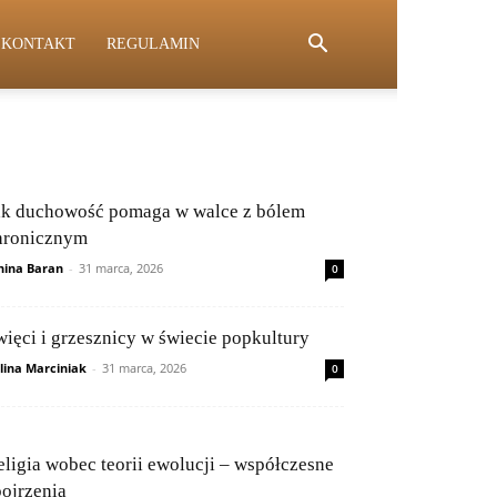
KONTAKT
REGULAMIN
ak duchowość pomaga w walce z bólem
hronicznym
nina Baran
-
31 marca, 2026
0
więci i grzesznicy w świecie popkultury
lina Marciniak
-
31 marca, 2026
0
eligia wobec teorii ewolucji – współczesne
pojrzenia