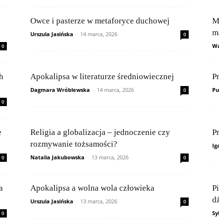
Owce i pasterze w metaforyce duchowej
M
m
Urszula Jasińska
-
14 marca, 2026
0
Wa
0
h
Apokalipsa w literaturze średniowiecznej
P
Dagmara Wróblewska
-
14 marca, 2026
Pu
0
0
e
Religia a globalizacja – jednoczenie czy
P
rozmywanie tożsamości?
Ig
Natalia Jakubowska
-
13 marca, 2026
0
0
a
Apokalipsa a wolna wola człowieka
P
d
Urszula Jasińska
-
13 marca, 2026
0
Sy
0