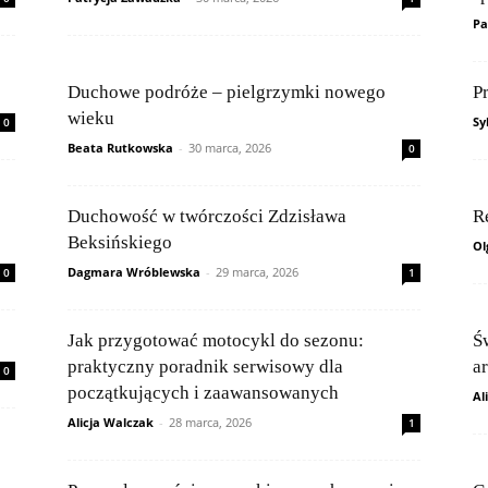
Pa
Duchowe podróże – pielgrzymki nowego
P
wieku
Sy
0
Beata Rutkowska
-
30 marca, 2026
0
Duchowość w twórczości Zdzisława
R
Beksińskiego
Ol
Dagmara Wróblewska
-
29 marca, 2026
0
1
Jak przygotować motocykl do sezonu:
Św
praktyczny poradnik serwisowy dla
a
0
początkujących i zaawansowanych
Al
Alicja Walczak
-
28 marca, 2026
1