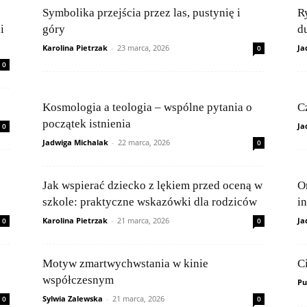
Symbolika przejścia przez las, pustynię i
R
i
góry
d
Karolina Pietrzak
-
23 marca, 2026
Ja
0
0
Kosmologia a teologia – wspólne pytania o
C
początek istnienia
Ja
0
Jadwiga Michalak
-
22 marca, 2026
0
Jak wspierać dziecko z lękiem przed oceną w
O
szkole: praktyczne wskazówki dla rodziców
in
Karolina Pietrzak
-
21 marca, 2026
Ja
0
0
Motyw zmartwychwstania w kinie
C
współczesnym
Pu
Sylwia Zalewska
-
21 marca, 2026
0
0