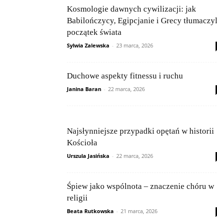
Kosmologie dawnych cywilizacji: jak
Babilończycy, Egipcjanie i Grecy tłumaczyl
początek świata
Sylwia Zalewska
-
23 marca, 2026
Duchowe aspekty fitnessu i ruchu
Janina Baran
-
22 marca, 2026
Najsłynniejsze przypadki opętań w historii
Kościoła
Urszula Jasińska
-
22 marca, 2026
Śpiew jako wspólnota – znaczenie chóru w
religii
Beata Rutkowska
-
21 marca, 2026