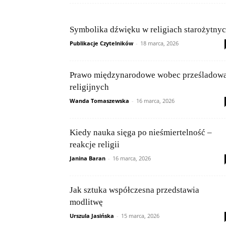
Symbolika dźwięku w religiach starożytny
Publikacje Czytelników
-
18 marca, 2026
Prawo międzynarodowe wobec prześladow
religijnych
Wanda Tomaszewska
-
16 marca, 2026
Kiedy nauka sięga po nieśmiertelność –
reakcje religii
Janina Baran
-
16 marca, 2026
Jak sztuka współczesna przedstawia
modlitwę
Urszula Jasińska
-
15 marca, 2026