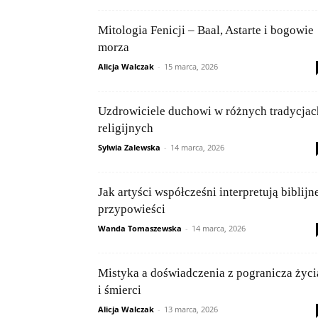
Mitologia Fenicji – Baal, Astarte i bogowie
morza
Alicja Walczak
-
15 marca, 2026
Uzdrowiciele duchowi w różnych tradycjac
religijnych
Sylwia Zalewska
-
14 marca, 2026
Jak artyści współcześni interpretują biblijn
przypowieści
Wanda Tomaszewska
-
14 marca, 2026
Mistyka a doświadczenia z pogranicza życi
i śmierci
Alicja Walczak
-
13 marca, 2026