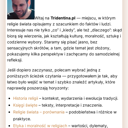
Witaj na
Tridentina.pl
— miejscu, w którym
religie świata opisujemy z szacunkiem do faktów i ludzi.
Interesuje nas nie tylko „co” i „kiedy”, ale też „dlaczego”: skąd
biorą się wierzenia, jak kształtują kulturę, moralność, sztukę i
codzienne wybory. Staramy się pisać jasno, bez
sensacyjnych skrótów, a tam, gdzie temat jest złożony,
pokazujemy kilka perspektyw i zachęcamy do samodzielnej
refleksji.
Jeśli dopiero zaczynasz, polecam wybrać jedną z
poniższych ścieżek czytania — przygotowałem je tak, aby
łatwo było wejść w temat i szybko znaleźć artykuły, które
naprawdę poszerzają horyzonty:
Historia religii
– kontekst, wydarzenia i ewolucja tradycji.
Księgi święte
– teksty, interpretacje i znaczenia.
Religie świata – porównania
– podobieństwa i różnice w
praktyce.
Etyka i moralność w religiach
– wartości, dylematy,