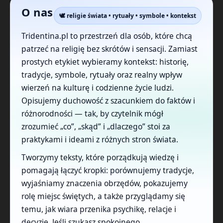
O nas
🕊️ religie świata • rytuały • symbole • kontekst
Tridentina.pl to przestrzeń dla osób, które chcą
patrzeć na religię bez skrótów i sensacji. Zamiast
prostych etykiet wybieramy kontekst: historię,
tradycje, symbole, rytuały oraz realny wpływ
wierzeń na kulturę i codzienne życie ludzi.
Opisujemy duchowość z szacunkiem do faktów i
różnorodności — tak, by czytelnik mógł
zrozumieć „co”, „skąd” i „dlaczego” stoi za
praktykami i ideami z różnych stron świata.
Tworzymy teksty, które porządkują wiedzę i
pomagają łączyć kropki: porównujemy tradycje,
wyjaśniamy znaczenia obrzędów, pokazujemy
rolę miejsc świętych, a także przyglądamy się
temu, jak wiara przenika psychikę, relacje i
decyzje. Jeśli szukasz spokojnego,