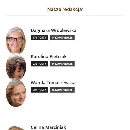
Nasza redakcja:
Dagmara Wróblewska
171 POSTY
44 KOMENTARZE
Karolina Pietrzak
233 POSTY
54 KOMENTARZE
Wanda Tomaszewska
204 POSTY
66 KOMENTARZE
Celina Marciniak