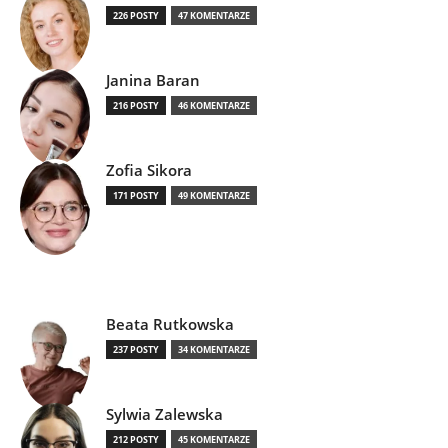
226 POSTY
47 KOMENTARZE
Janina Baran
216 POSTY
46 KOMENTARZE
Zofia Sikora
171 POSTY
49 KOMENTARZE
Beata Rutkowska
237 POSTY
34 KOMENTARZE
Sylwia Zalewska
212 POSTY
45 KOMENTARZE