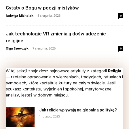
Cytaty o Bogu w poezji mistyków
Jadwiga Michalak
-
8 sierpnia, 2026
0
Jak technologie VR zmieniają doświadczenie
religijne
Olga Szewczyk
-
7 sierpnia, 2026
0
W tej sekcji znajdziesz najnowsze artykuły z kategorii
Religia
— rzetelne opracowania o wierzeniach, tradycjach, rytuałach i
symbolach, które kształtują kultury na całym świecie. Jeśli
szukasz kontekstu, wyjaśnień i spokojnej, merytorycznej
analizy, jesteś w dobrym miejscu.
Jak religie wpływają na globalną politykę?
1 lutego, 2025