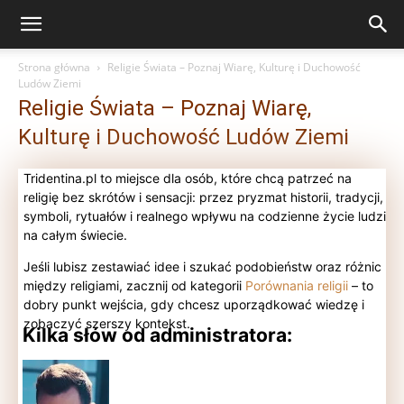
Strona główna
Religie Świata – Poznaj Wiarę, Kulturę i Duchowość
Ludów Ziemi
Religie Świata – Poznaj Wiarę,
Kulturę i Duchowość Ludów Ziemi
Tridentina.pl to miejsce dla osób, które chcą patrzeć na
religię bez skrótów i sensacji: przez pryzmat historii, tradycji,
symboli, rytuałów i realnego wpływu na codzienne życie ludzi
na całym świecie.
Jeśli lubisz zestawiać idee i szukać podobieństw oraz różnic
między religiami, zacznij od kategorii
Porównania religii
– to
dobry punkt wejścia, gdy chcesz uporządkować wiedzę i
zobaczyć szerszy kontekst.
Kilka słów od administratora: