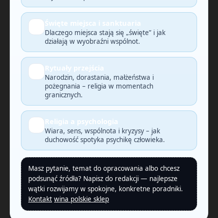
Święte miejsca i sanktuaria
🗺️
Dlaczego miejsca stają się „święte” i jak
działają w wyobraźni wspólnot.
Rytuały przejścia
🕯️
Narodzin, dorastania, małżeństwa i
pożegnania – religia w momentach
granicznych.
Religia a psychologia
🧠
Wiara, sens, wspólnota i kryzysy – jak
duchowość spotyka psychikę człowieka.
Masz pytanie, temat do opracowania albo chcesz
podsunąć źródła? Napisz do redakcji — najlepsze
wątki rozwijamy w spokojne, konkretne poradniki.
Kontakt
wina polskie sklep