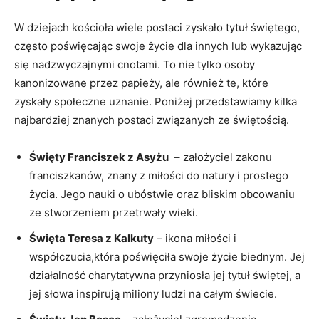
W dziejach​ kościoła wiele postaci zyskało tytuł świętego,
często ‌poświęcając swoje ⁢życie dla​ innych ‌lub wykazując
się nadzwyczajnymi⁤ cnotami.​ To nie tylko osoby
kanonizowane przez‍ papieży, ale również te, które
‍zyskały społeczne uznanie. Poniżej ‌przedstawiamy⁣ kilka
najbardziej znanych postaci związanych⁣ ze świętością.
Święty Franciszek z Asyżu
⁤ – założyciel ​zakonu
franciszkanów, znany z‍ miłości do ⁤natury ⁤i prostego‍
życia. Jego nauki o ubóstwie oraz bliskim‍ obcowaniu
⁣ze stworzeniem⁤ przetrwały wieki.
Święta Teresa z‍ Kalkuty
– ikona miłości i
współczucia,która⁢ poświęciła swoje życie‍ biednym. Jej
działalność charytatywna przyniosła jej tytuł⁣ świętej, a
jej słowa ​inspirują miliony ludzi na całym świecie.