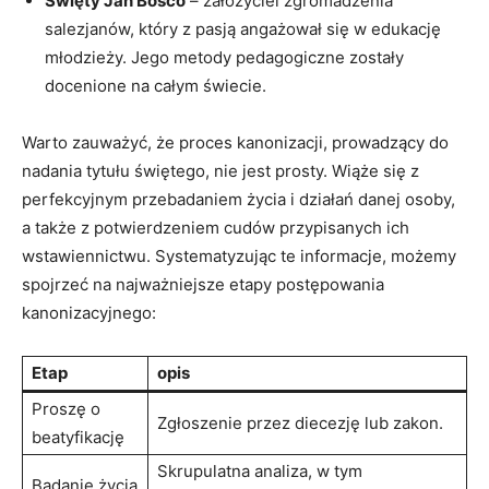
Święty Jan ‍Bosco
– założyciel zgromadzenia
salezjanów, który z pasją angażował się w edukację
młodzieży. Jego metody pedagogiczne zostały
docenione na całym ​świecie.
Warto⁢ zauważyć,‌ że proces kanonizacji, prowadzący do ​
nadania​ tytułu ⁤świętego,‍ nie ‌jest prosty. Wiąże się z
perfekcyjnym przebadaniem życia ‍i ⁣działań danej osoby,
a także z ‍potwierdzeniem cudów przypisanych ich
wstawiennictwu. Systematyzując te informacje, możemy
spojrzeć na‍ najważniejsze etapy postępowania
kanonizacyjnego:
Etap
opis
Proszę o
Zgłoszenie przez diecezję ⁢lub zakon.
beatyfikację
Skrupulatna analiza,​ w tym
Badanie życia