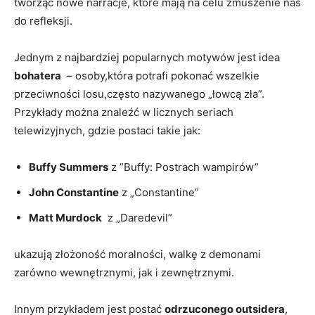
tworząc nowe‍ narracje, które mają ​na celu zmuszenie nas
do refleksji.
Jednym‌ z najbardziej popularnych ⁣motywów jest idea
bohatera
⁣ – osoby,która potrafi pokonać​ wszelkie​
przeciwności losu,często nazywanego „łowcą ​zła”.
⁤Przykłady można⁣ znaleźć w licznych seriach⁤
telewizyjnych, ‌gdzie‌ postaci takie ‍jak:
Buffy​ Summers
z ‍”Buffy: Postrach wampirów”
John Constantine
z „Constantine”
Matt Murdock
⁣ z „Daredevil”
ukazują złożoność moralności, walkę z demonami
zarówno wewnętrznymi, jak i zewnętrznymi.
Innym przykładem jest postać
odrzuconego outsidera
,