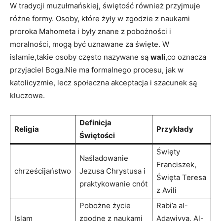
W tradycji muzułmańskiej, świętość również⁣ przyjmuje
różne formy.⁢ Osoby, które⁣ żyły w zgodzie z naukami‍
proroka Mahometa⁤ i ‍były znane z pobożności i‌
moralności, ⁢mogą ⁤być uznawane za‍ święte. W⁢
islamie,takie osoby‌ często nazywane są
wali
,co oznacza
przyjaciel ⁣Boga.Nie ma ​formalnego procesu, jak‍ w
katolicyzmie,⁤ lecz‌ społeczna akceptacja i‌ szacunek ‌są​
kluczowe.
Definicja
Religia
Przykłady
Świętości
Święty
Naśladowanie
Franciszek,
chrześcijaństwo
Jezusa ⁣Chrystusa i
Święta⁢ Teresa
praktykowanie‌ cnót
z Avili
Pobożne ‍życie
Rabi’a ‌al-
Islam
zgodne z​ naukami
Adawiyya, ​Al-