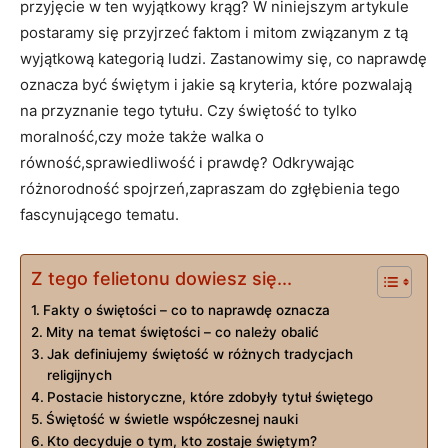
przyjęcie w ten⁣ wyjątkowy krąg? W niniejszym artykule
postaramy się przyjrzeć faktom i‌ mitom ‌związanym⁣ z tą​
wyjątkową kategorią ludzi. ​Zastanowimy się, co⁣ naprawdę‌
oznacza być świętym i jakie ⁢są kryteria, które pozwalają
na przyznanie ‍tego tytułu. Czy‌ świętość to tylko
moralność,czy może także walka ‍o
równość,sprawiedliwość i prawdę? Odkrywając
różnorodność spojrzeń,zapraszam‌ do zgłębienia tego
fascynującego⁤ tematu.
Z tego felietonu dowiesz się...
Fakty o świętości – co to naprawdę oznacza
Mity na temat⁣ świętości –‍ co⁢ należy obalić
Jak definiujemy świętość ⁢w różnych tradycjach
religijnych
Postacie historyczne, które zdobyły⁤ tytuł świętego
Świętość w świetle ⁣współczesnej nauki
Kto decyduje o tym, kto zostaje świętym?