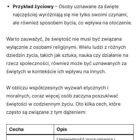
Przykład ⁣życiowy
– Osoby uznawane za święte
najczęściej wyróżniają się nie tylko swoimi czynami,
‍ale również​ sposobem bycia, co wpływa na otoczenie.
Warto zauważyć, że ‌świętość‍ nie​ musi być związana
‍wyłącznie z osobami​ religijnymi. Wielu⁤ ludzi‍ z​ różnych⁣
dziedzin życia, takich‍ jak sztuka, nauka czy działanie ⁢na
rzecz⁢ społeczności, ⁣również ‍może być uznawanych za
⁣świętych⁤ w ⁢kontekście ich wpływu na innych.
W obliczu współczesnych⁣ wyzwań‍ etycznych i
moralnych, coraz więcej osób zaczyna poszukiwać
świętości w ‍codziennym życiu. Oto kilka cech, które⁣
często⁢ są związane z tym⁣ dążeniem:
Cecha
Opis
Umiejętność zrozumienia i