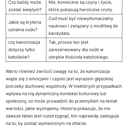
Czy‌ każdy może
Nie,⁣ konieczne są ⁣czyny i życie,​
zostać świętym?
które ⁢pokazują heroiczne cnoty.
Cud⁤ musi być niewytłumaczalny
Jakie są kryteria
naukowo i ‌związany z modlitwą do
uznania​ cudu?
kandydata.
czy ⁣kanonizacja
Tak, proces ten jest
dotyczy tylko
zarezerwowany dla ‍osób w​
katolików?
obrębie Kościoła ‍katolickiego.
Warto również zwrócić uwagę na to, że kanonizacja
wiąże ‌się z emocjami‌ i często jest wyrazem głębokiej
potrzeby ‌duchowej wspólnoty. W niektórych przypadkach
wpływa na nią dynamiczny kontekst ‍kulturowy lub
społeczny, ⁤co może⁢ prowadzić⁤ do przemyśleń na temat
wartości, jakie wyznajemy. Historia ‌pokazuje, że‌ nie
zawsze ⁣łatwo jest rozstrzygnąć, kto naprawdę zasługuje
na to,‍ by zostać ​wyniesionym na ołtarze.