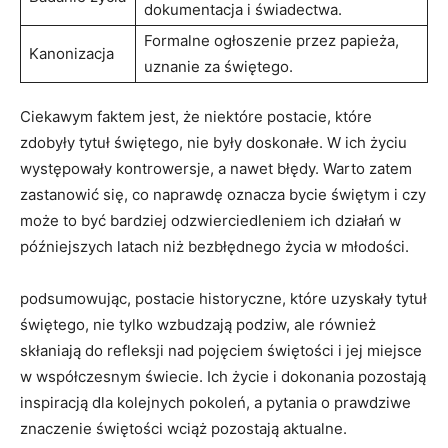
dokumentacja i świadectwa.
Formalne ogłoszenie przez​ papieża,
Kanonizacja
uznanie za świętego.
Ciekawym ⁢faktem jest, że niektóre postacie, które
zdobyły tytuł świętego, nie były doskonałe. W ich życiu
występowały kontrowersje, a nawet⁤ błędy. ‌Warto zatem
zastanowić ⁤się, co naprawdę oznacza bycie świętym i czy
może to być ‌bardziej‌ odzwierciedleniem ich ⁢działań w
późniejszych latach niż bezbłędnego życia w młodości.
podsumowując, postacie ‍historyczne, które⁤ uzyskały tytuł
świętego, nie tylko wzbudzają podziw, ale również
skłaniają⁢ do refleksji⁢ nad pojęciem ⁣świętości⁤ i jej miejsce
w współczesnym świecie. Ich życie i⁣ dokonania pozostają
inspiracją dla ​kolejnych pokoleń, a pytania​ o prawdziwe
znaczenie świętości ‌wciąż pozostają aktualne.