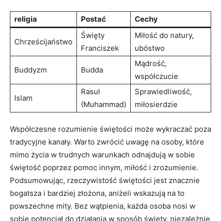
religia
Postać
Cechy
Święty ​
Miłość ‌do natury,
Chrześcijaństwo
Franciszek
ubóstwo
Mądrość,
Buddyzm
Budda
współczucie
Rasul
Sprawiedliwość,
Islam
(Muhammad)
miłosierdzie
Współczesne rozumienie świętości może​ wykraczać poza
tradycyjne​ kanały. Warto zwrócić uwagę na ⁣osoby, które
mimo życia‍ w ⁢trudnych⁣ warunkach odnajdują w‍ sobie​
świętość poprzez pomoc innym,⁢ miłość‍ i zrozumienie.
Podsumowując, rzeczywistość ⁤świętości ‍jest znacznie
bogatsza⁢ i bardziej⁤ złożona, aniżeli wskazują na to
powszechne mity. Bez wątpienia,​ każda osoba nosi⁢ w
sobie potencjał do działania w sposób święty, niezależnie