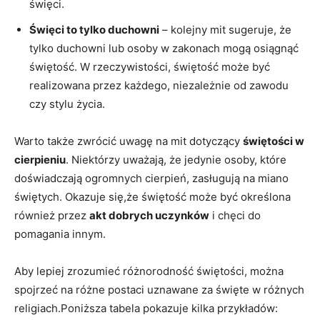
święci.
Święci to tylko duchowni
– kolejny mit sugeruje, ⁤że
tylko duchowni lub osoby ​w zakonach‍ mogą​ osiągnąć ​
świętość. W rzeczywistości, ‍świętość może być
realizowana przez każdego, niezależnie od ​zawodu
czy ​stylu ‌życia.
Warto także zwrócić uwagę na mit dotyczący
świętości w
cierpieniu
. Niektórzy uważają, że jedynie osoby,‌ które
doświadczają ogromnych⁢ cierpień, zasługują na ​miano
świętych. ‍Okazuje się,że świętość może być ‍określona
również⁤ przez
akt dobrych uczynków
i chęci do
pomagania innym.
Aby ​lepiej zrozumieć różnorodność ​świętości, można
spojrzeć na ⁢różne‌ postaci ⁤uznawane za święte w różnych
religiach.Poniższa tabela pokazuje kilka⁣ przykładów: