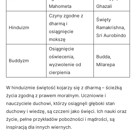
‌Mahometa
Ghazali
Czyny ‍zgodne z
Święty
‍dharmą‌ i
Hinduizm
Ramakrishna,
osiągnięcie
Sri​ Aurobindo
‌mokszę
Osiągnięcie
‌oświecenia,
Budda,
Buddyzm
wyzwolenie‌ od
Milarepa
cierpienia
W hinduizmie świętość kojarzy się z dharmą – ścieżką
życia zgodną z prawem⁢ moralnym. Uczniowie i
nauczyciele duchowi, którzy osiągnęli głęboki stan‌
duchowy i wiedzę, są czczeni⁢ jako święci. Ich nauki oraz
⁣życie, pełne przykładów ⁣pobożności ⁢i mądrości, są
‌inspiracją dla innych wiernych.