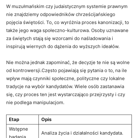
W muzułmańskim czy judaistycznym systemie prawnym
nie znajdziemy odpowiedników chrześcijańskiego
pojęcia świętości. To, ⁢co ‍wyróżnia proces kanonizacji, to
także jego waga społeczno-kulturowa. Osoby ⁤uznawane
za świętych stają się wzorcami do naśladowania⁤ i
inspirują wiernych do dążenia‍ do wyższych ideałów.
Nie można ​jednak zapominać, ⁣że​ decyzje te nie są wolne
‍od kontrowersji.Często⁣ pojawiają się pytania o to, na ‌ile
wpływ mają czynniki społeczne,⁢ polityczne ​czy lokalne
tradycje na wybór kandydatów. Wiele osób zastanawia
się,​ czy proces ten ⁣jest ​wystarczająco przejrzysty i czy‍
nie ⁢podlega manipulacjom.
Etap
Opis
Wstępne
Analiza życia i działalności kandydata.
badania