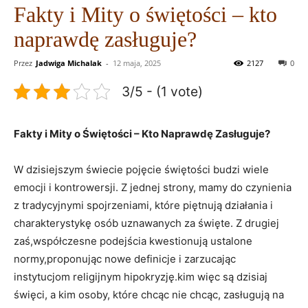
Fakty i Mity o świętości – kto
naprawdę zasługuje?
Przez
Jadwiga Michalak
-
12 maja, 2025
2127
0
3/5 - (1 vote)
Fakty i‍ Mity o Świętości – Kto Naprawdę Zasługuje?
W ‌dzisiejszym świecie pojęcie świętości⁤ budzi⁤ wiele
emocji i⁣ kontrowersji. ⁣Z jednej strony, mamy ⁤do czynienia
z tradycyjnymi spojrzeniami, które piętnują działania i
charakterystykę osób⁢ uznawanych za święte. ‌Z drugiej⁢
zaś,współczesne podejścia‍ kwestionują ustalone‍
normy,proponując nowe definicje ‌i zarzucając
‌instytucjom religijnym hipokryzję.kim więc są dzisiaj
święci, a⁤ kim osoby, które chcąc nie chcąc, zasługują na