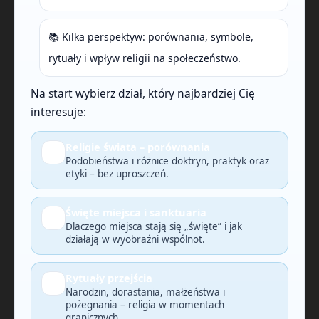
📚 Kilka perspektyw: porównania, symbole,
rytuały i wpływ religii na społeczeństwo.
Na start wybierz dział, który najbardziej Cię
interesuje:
Religie świata – porównania
🔎
Podobieństwa i różnice doktryn, praktyk oraz
etyki – bez uproszczeń.
Święte miejsca i sanktuaria
🗺️
Dlaczego miejsca stają się „święte” i jak
działają w wyobraźni wspólnot.
Rytuały przejścia
🕯️
Narodzin, dorastania, małżeństwa i
pożegnania – religia w momentach
granicznych.