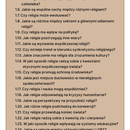
człowieka?
Jakie są wspólne cechy między różnymi religiami?
Czy religia może ewoluować?
Jakie są różnice między sektami a głównymi odłamami
religii?
Czy religia ma wpływ na politykę?
Jak religie postrzegają inne wiary?
Jakie są wyzwania współczesnej religii?
Czy istnieje trend w kierunku synkretyzmu religijnego?
Jakie znaczenie ma religia dla zrozumienia kultury?
W jaki sposób religie radzą sobie z kwestiami
etycznymi współczesnego świata?
Czy religie promują ochronę środowiska?
Jakie jest miejsce duchowości w niereligijnych
społeczeństwach?
Czy religia i nauka mogą współistnieć?
Jak religie odpowiadają na kryzysy humanitarne?
Jakie są perspektywy na przyszłość religii?
Jak różne religie podchodzą do konwersji?
Czy religie przewidują koniec świata?
Jak religie radzą sobie z kwestią zła i cierpienia?
W jaki sposób religie wpływają na systemy edukacyjne?
Jakie są relacje między różnymi religiami i LGBT?