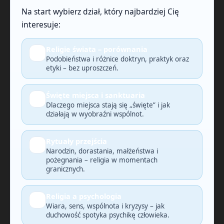
Na start wybierz dział, który najbardziej Cię
interesuje:
Religie świata – porównania
🔎
Podobieństwa i różnice doktryn, praktyk oraz
etyki – bez uproszczeń.
Święte miejsca i sanktuaria
🗺️
Dlaczego miejsca stają się „święte” i jak
działają w wyobraźni wspólnot.
Rytuały przejścia
🕯️
Narodzin, dorastania, małżeństwa i
pożegnania – religia w momentach
granicznych.
Religia a psychologia
🧠
Wiara, sens, wspólnota i kryzysy – jak
duchowość spotyka psychikę człowieka.