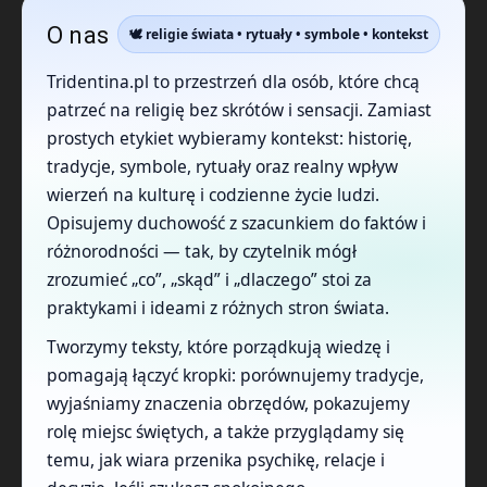
O nas
🕊️ religie świata • rytuały • symbole • kontekst
Tridentina.pl to przestrzeń dla osób, które chcą
patrzeć na religię bez skrótów i sensacji. Zamiast
prostych etykiet wybieramy kontekst: historię,
tradycje, symbole, rytuały oraz realny wpływ
wierzeń na kulturę i codzienne życie ludzi.
Opisujemy duchowość z szacunkiem do faktów i
różnorodności — tak, by czytelnik mógł
zrozumieć „co”, „skąd” i „dlaczego” stoi za
praktykami i ideami z różnych stron świata.
Tworzymy teksty, które porządkują wiedzę i
pomagają łączyć kropki: porównujemy tradycje,
wyjaśniamy znaczenia obrzędów, pokazujemy
rolę miejsc świętych, a także przyglądamy się
temu, jak wiara przenika psychikę, relacje i