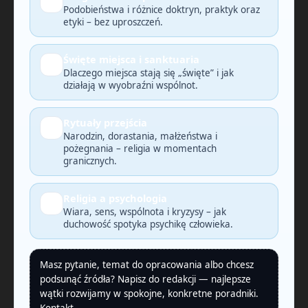
🔎
Podobieństwa i różnice doktryn, praktyk oraz
etyki – bez uproszczeń.
Święte miejsca i sanktuaria
🗺️
Dlaczego miejsca stają się „święte” i jak
działają w wyobraźni wspólnot.
Rytuały przejścia
🕯️
Narodzin, dorastania, małżeństwa i
pożegnania – religia w momentach
granicznych.
Religia a psychologia
🧠
Wiara, sens, wspólnota i kryzysy – jak
duchowość spotyka psychikę człowieka.
Masz pytanie, temat do opracowania albo chcesz
podsunąć źródła? Napisz do redakcji — najlepsze
wątki rozwijamy w spokojne, konkretne poradniki.