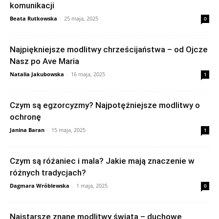
komunikacji
Beata Rutkowska
-
25 maja, 2025
0
Najpiękniejsze modlitwy chrześcijaństwa – od Ojcze
Nasz po Ave Maria
Natalia Jakubowska
-
16 maja, 2025
1
Czym są egzorcyzmy? Najpotężniejsze modlitwy o
ochronę
Janina Baran
-
15 maja, 2025
1
Czym są różaniec i mala? Jakie mają znaczenie w
różnych tradycjach?
Dagmara Wróblewska
-
1 maja, 2025
0
Najstarsze znane modlitwy świata – duchowe