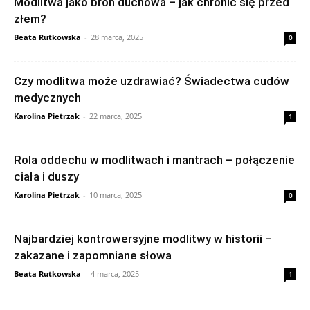
Modlitwa jako broń duchowa – jak chronić się przed
złem?
Beata Rutkowska
-
28 marca, 2025
0
Czy modlitwa może uzdrawiać? Świadectwa cudów
medycznych
Karolina Pietrzak
-
22 marca, 2025
1
Rola oddechu w modlitwach i mantrach – połączenie
ciała i duszy
Karolina Pietrzak
-
10 marca, 2025
0
Najbardziej kontrowersyjne modlitwy w historii –
zakazane i zapomniane słowa
Beata Rutkowska
-
4 marca, 2025
1