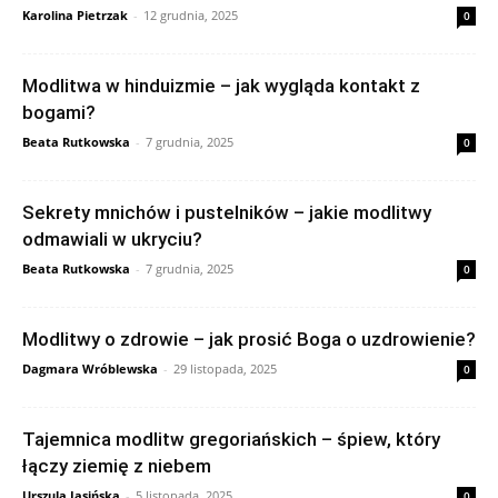
Karolina Pietrzak
-
12 grudnia, 2025
0
Modlitwa w hinduizmie – jak wygląda kontakt z
bogami?
Beata Rutkowska
-
7 grudnia, 2025
0
Sekrety mnichów i pustelników – jakie modlitwy
odmawiali w ukryciu?
Beata Rutkowska
-
7 grudnia, 2025
0
Modlitwy o zdrowie – jak prosić Boga o uzdrowienie?
Dagmara Wróblewska
-
29 listopada, 2025
0
Tajemnica modlitw gregoriańskich – śpiew, który
łączy ziemię z niebem
Urszula Jasińska
-
5 listopada, 2025
0