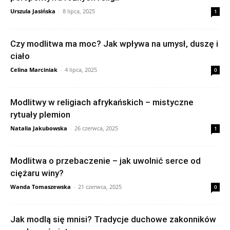
Urszula Jasińska
-
8 lipca, 2025
1
Czy modlitwa ma moc? Jak wpływa na umysł, duszę i
ciało
Celina Marciniak
-
4 lipca, 2025
0
Modlitwy w religiach afrykańskich – mistyczne
rytuały plemion
Natalia Jakubowska
-
26 czerwca, 2025
1
Modlitwa o przebaczenie – jak uwolnić serce od
ciężaru winy?
Wanda Tomaszewska
-
21 czerwca, 2025
0
Jak modlą się mnisi? Tradycje duchowe zakonników