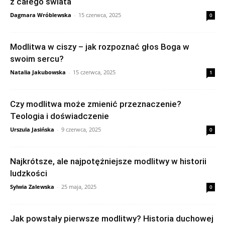
z całego świata
Dagmara Wróblewska
-
15 czerwca, 2025
0
Modlitwa w ciszy – jak rozpoznać głos Boga w
swoim sercu?
Natalia Jakubowska
-
15 czerwca, 2025
1
Czy modlitwa może zmienić przeznaczenie?
Teologia i doświadczenie
Urszula Jasińska
-
9 czerwca, 2025
0
Najkrótsze, ale najpotężniejsze modlitwy w historii
ludzkości
Sylwia Zalewska
-
25 maja, 2025
0
Jak powstały pierwsze modlitwy? Historia duchowej