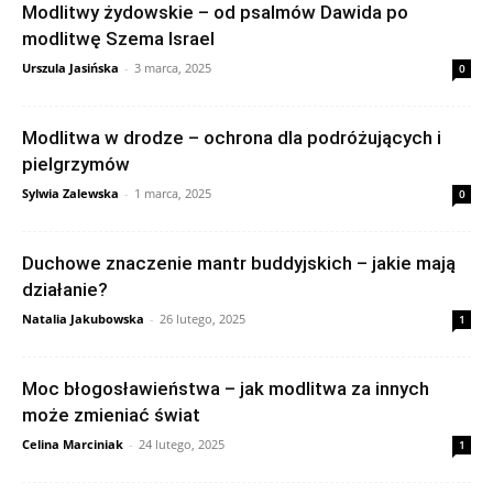
Modlitwy żydowskie – od psalmów Dawida po
modlitwę Szema Israel
Urszula Jasińska
-
3 marca, 2025
0
Modlitwa w drodze – ochrona dla podróżujących i
pielgrzymów
Sylwia Zalewska
-
1 marca, 2025
0
Duchowe znaczenie mantr buddyjskich – jakie mają
działanie?
Natalia Jakubowska
-
26 lutego, 2025
1
Moc błogosławieństwa – jak modlitwa za innych
może zmieniać świat
Celina Marciniak
-
24 lutego, 2025
1