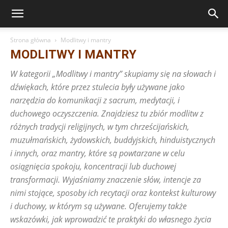
Strona główna
Modlitwy i mantry
MODLITWY I MANTRY
W kategorii „Modlitwy i mantry” skupiamy się na słowach i
dźwiękach, które przez stulecia były używane jako
narzędzia do komunikacji z sacrum, medytacji, i
duchowego oczyszczenia. Znajdziesz tu zbiór modlitw z
różnych tradycji religijnych, w tym chrześcijańskich,
muzułmańskich, żydowskich, buddyjskich, hinduistycznych
i innych, oraz mantry, które są powtarzane w celu
osiągnięcia spokoju, koncentracji lub duchowej
transformacji. Wyjaśniamy znaczenie słów, intencje za
nimi stojące, sposoby ich recytacji oraz kontekst kulturowy
i duchowy, w którym są używane. Oferujemy także
wskazówki, jak wprowadzić te praktyki do własnego życia