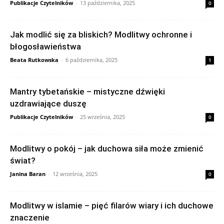
Publikacje Czytelników
-
13 października, 2025
0
Jak modlić się za bliskich? Modlitwy ochronne i
błogosławieństwa
Beata Rutkowska
-
6 października, 2025
1
Mantry tybetańskie – mistyczne dźwięki
uzdrawiające duszę
Publikacje Czytelników
-
25 września, 2025
0
Modlitwy o pokój – jak duchowa siła może zmienić
świat?
Janina Baran
-
12 września, 2025
0
Modlitwy w islamie – pięć filarów wiary i ich duchowe
znaczenie