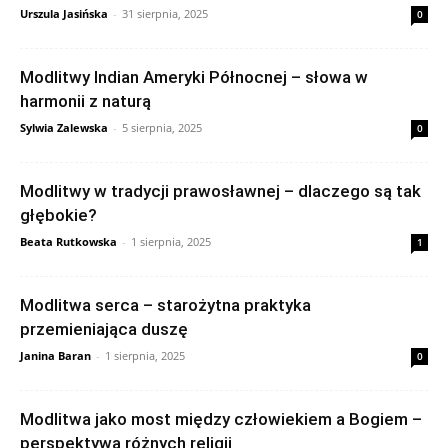
Urszula Jasińska
-
31 sierpnia, 2025
0
Modlitwy Indian Ameryki Północnej – słowa w
harmonii z naturą
Sylwia Zalewska
-
5 sierpnia, 2025
0
Modlitwy w tradycji prawosławnej – dlaczego są tak
głębokie?
Beata Rutkowska
-
1 sierpnia, 2025
1
Modlitwa serca – starożytna praktyka
przemieniająca duszę
Janina Baran
-
1 sierpnia, 2025
0
Modlitwa jako most między człowiekiem a Bogiem –
perspektywa różnych religii