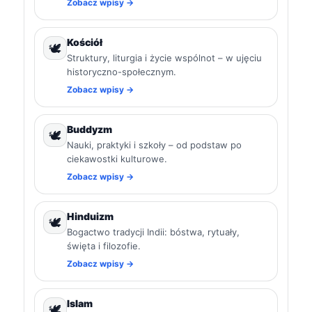
Zobacz wpisy →
Kościół
🕊️
Struktury, liturgia i życie wspólnot – w ujęciu
historyczno-społecznym.
Zobacz wpisy →
Buddyzm
🕊️
Nauki, praktyki i szkoły – od podstaw po
ciekawostki kulturowe.
Zobacz wpisy →
Hinduizm
🕊️
Bogactwo tradycji Indii: bóstwa, rytuały,
święta i filozofie.
Zobacz wpisy →
Islam
🕊️