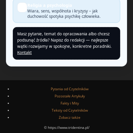
Religia a psychologia
🧠
Wiara, sens, wspólnota i kryzysy – jak
duchowość spotyka psychikę człowieka.
Masz pytanie, temat do opracowania albo chcesz
podsunąć źródła? Napisz do redakcji — najlepsze
wątki rozwijamy w spokojne, konkretne poradniki.
Kontakt
Pytania od Czytelników
Pozostałe Artykuły
Fakty i Mity
Teksty od Czytelników
Zobacz także
© https://www.tridentina.pl/