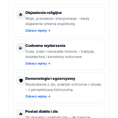
Objawienia religijne
🌟
Wizje, przesłania i interpretacje – kiedy
objawienie zmienia wspólnotę.
Zobacz wpisy →
Cudowne wydarzenia
💫
Cuda, znaki i niezwykłe historie – tradycje,
świadectwa i konteksty kulturowe.
Zobacz wpisy →
Demonologia i egzorcyzmy
🛡️
Wyobrażenia o złu, praktyki ochronne i rytuały
– z perspektywą historyczną.
Zobacz wpisy →
Postać diabła i zła
🔥
Zło moralne i symboliczne – jak tradycje