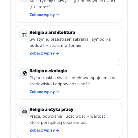
Małe rytuały i nawyki – jak duchowość działa
„tu i teraz”.
Zobacz wpisy →
Religia a architektura
🏗️
Świątynie, przestrzeń sakralna i symbolika
budowli – sacrum w formie.
Zobacz wpisy →
Religia a ekologia
🌍
Etyka troski o świat – duchowe spojrzenia na
środowisko i odpowiedzialność.
Zobacz wpisy →
Religia a etyka pracy
🧰
Praca, powołanie i uczciwość – wartości,
które porządkują codzienność.
Zobacz wpisy →