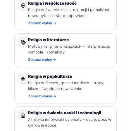
Religia i współczesność
🧭
Religia w świecie zmian, migracji i globalizacji –
nowe pytania i stare odpowiedzi.
Zobacz wpisy →
Religia w literaturze
📚
Motywy religijne w książkach – interpretacje,
symbole i konteksty.
Zobacz wpisy →
Religia w popkulturze
🍿
Religia w filmach, grach i mediach – tropy,
klisze i świadome nawiązania.
Zobacz wpisy →
Religia w świecie nauki i technologii
🤖
AI, etyka innowacji i dylematy – duchowość w
cyfrowej epoce.