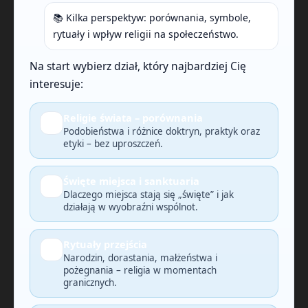
📚 Kilka perspektyw: porównania, symbole,
rytuały i wpływ religii na społeczeństwo.
Na start wybierz dział, który najbardziej Cię
interesuje:
Religie świata – porównania
🔎
Podobieństwa i różnice doktryn, praktyk oraz
etyki – bez uproszczeń.
Święte miejsca i sanktuaria
🗺️
Dlaczego miejsca stają się „święte” i jak
działają w wyobraźni wspólnot.
Rytuały przejścia
🕯️
Narodzin, dorastania, małżeństwa i
pożegnania – religia w momentach
granicznych.