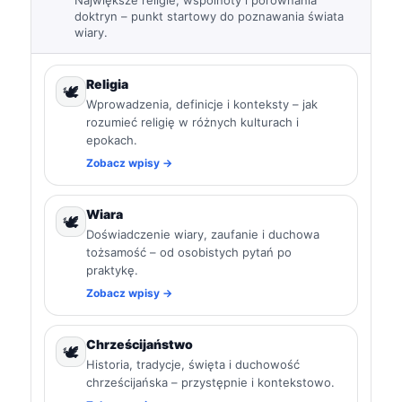
Największe religie, wspólnoty i porównania
doktryn – punkt startowy do poznawania świata
wiary.
Religia
🕊️
Wprowadzenia, definicje i konteksty – jak
rozumieć religię w różnych kulturach i
epokach.
Zobacz wpisy →
Wiara
🕊️
Doświadczenie wiary, zaufanie i duchowa
tożsamość – od osobistych pytań po
praktykę.
Zobacz wpisy →
Chrześcijaństwo
🕊️
Historia, tradycje, święta i duchowość
chrześcijańska – przystępnie i kontekstowo.