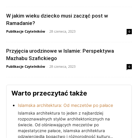
W jakim wieku dziecko musi zacząć post w
Ramadanie?
Publikacje Czytelników
-
28 czerwca, 2023
0
Przyjęcia urodzinowe w Islamie: Perspektywa
Mazhabu Szafickiego
Publikacje Czytelników
-
28 czerwca, 2023
0
Warto przeczytać także
Islamska architektura: Od meczetów po pałace
Islamska architektura to jeden z najbardziej
rozpoznawalnych stylów architektonicznych na
świecie. Od olśniewających meczetów po
majestatyczne pałace, islamska architektura
odzwierciedla bogactwo i różnorodność kultury…