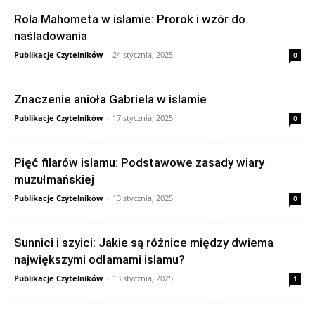
Rola Mahometa w islamie: Prorok i wzór do
naśladowania
Publikacje Czytelników
-
24 stycznia, 2025
0
Znaczenie anioła Gabriela w islamie
Publikacje Czytelników
-
17 stycznia, 2025
0
Pięć filarów islamu: Podstawowe zasady wiary
muzułmańskiej
Publikacje Czytelników
-
13 stycznia, 2025
0
Sunnici i szyici: Jakie są różnice między dwiema
największymi odłamami islamu?
Publikacje Czytelników
-
13 stycznia, 2025
1