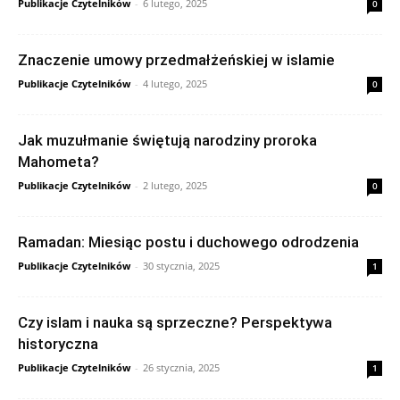
Publikacje Czytelników
-
6 lutego, 2025
0
Znaczenie umowy przedmałżeńskiej w islamie
Publikacje Czytelników
-
4 lutego, 2025
0
Jak muzułmanie świętują narodziny proroka
Mahometa?
Publikacje Czytelników
-
2 lutego, 2025
0
Ramadan: Miesiąc postu i duchowego odrodzenia
Publikacje Czytelników
-
30 stycznia, 2025
1
Czy islam i nauka są sprzeczne? Perspektywa
historyczna
Publikacje Czytelników
-
26 stycznia, 2025
1