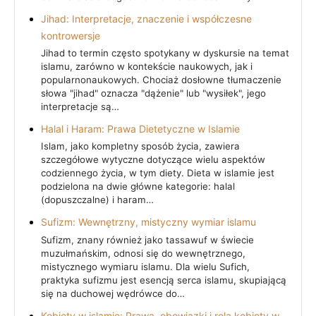
Jihad: Interpretacje, znaczenie i współczesne
kontrowersje
Jihad to termin często spotykany w dyskursie na temat
islamu, zarówno w kontekście naukowych, jak i
popularnonaukowych. Chociaż dosłowne tłumaczenie
słowa "jihad" oznacza "dążenie" lub "wysiłek", jego
interpretacje są…
Halal i Haram: Prawa Dietetyczne w Islamie
Islam, jako kompletny sposób życia, zawiera
szczegółowe wytyczne dotyczące wielu aspektów
codziennego życia, w tym diety. Dieta w islamie jest
podzielona na dwie główne kategorie: halal
(dopuszczalne) i haram…
Sufizm: Wewnętrzny, mistyczny wymiar islamu
Sufizm, znany również jako tassawuf w świecie
muzułmańskim, odnosi się do wewnętrznego,
mistycznego wymiaru islamu. Dla wielu Sufich,
praktyka sufizmu jest esencją serca islamu, skupiającą
się na duchowej wędrówce do…
Kobiety w islamie: Prawa, obowiązki i rola kobiety w