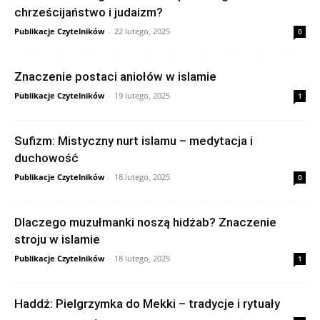
chrześcijaństwo i judaizm?
Publikacje Czytelników
-
22 lutego, 2025
0
Znaczenie postaci aniołów w islamie
Publikacje Czytelników
-
19 lutego, 2025
1
Sufizm: Mistyczny nurt islamu – medytacja i
duchowość
Publikacje Czytelników
-
18 lutego, 2025
0
Dlaczego muzułmanki noszą hidżab? Znaczenie
stroju w islamie
Publikacje Czytelników
-
18 lutego, 2025
1
Haddż: Pielgrzymka do Mekki – tradycje i rytuały