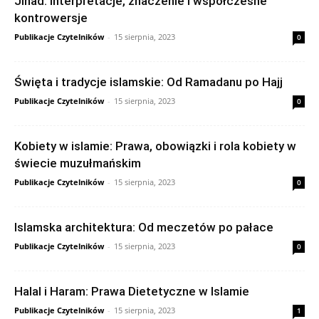
Jihad: Interpretacje, znaczenie i współczesne
kontrowersje
Publikacje Czytelników
-
15 sierpnia, 2023
0
Święta i tradycje islamskie: Od Ramadanu po Hajj
Publikacje Czytelników
-
15 sierpnia, 2023
0
Kobiety w islamie: Prawa, obowiązki i rola kobiety w
świecie muzułmańskim
Publikacje Czytelników
-
15 sierpnia, 2023
0
Islamska architektura: Od meczetów po pałace
Publikacje Czytelników
-
15 sierpnia, 2023
0
Halal i Haram: Prawa Dietetyczne w Islamie
Publikacje Czytelników
-
15 sierpnia, 2023
1