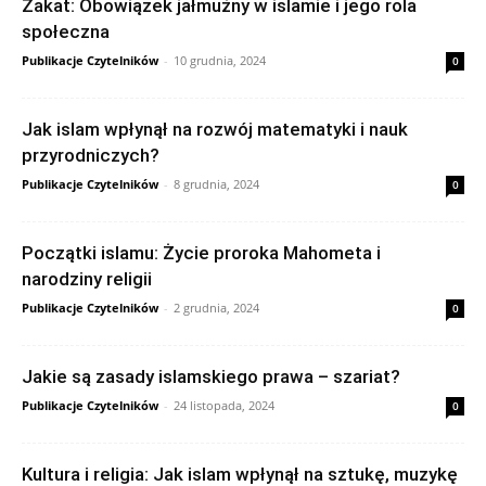
Zakat: Obowiązek jałmużny w islamie i jego rola
społeczna
Publikacje Czytelników
-
10 grudnia, 2024
0
Jak islam wpłynął na rozwój matematyki i nauk
przyrodniczych?
Publikacje Czytelników
-
8 grudnia, 2024
0
Początki islamu: Życie proroka Mahometa i
narodziny religii
Publikacje Czytelników
-
2 grudnia, 2024
0
Jakie są zasady islamskiego prawa – szariat?
Publikacje Czytelników
-
24 listopada, 2024
0
Kultura i religia: Jak islam wpłynął na sztukę, muzykę