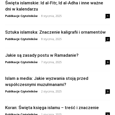
Święta islamskie: Id al-Fitr, Id al-Adha i inne ważne
dni w kalendarzu
Publikacje Czytelników
-
8 stycznia, 2025
1
Sztuka islamska: Znaczenie kaligrafii i ornamentów
Publikacje Czytelników
-
8 stycznia, 2025
2
Jakie są zasady postu w Ramadanie?
Publikacje Czytelników
-
7 stycznia, 2025
0
Islam a media: Jakie wyzwania stoją przed
współczesnymi muzułmanami?
Publikacje Czytelników
-
2 stycznia, 2025
0
Koran: Święta księga islamu – treść i znaczenie
Publikacje Czytelników
-
1 stycznia, 2025
0