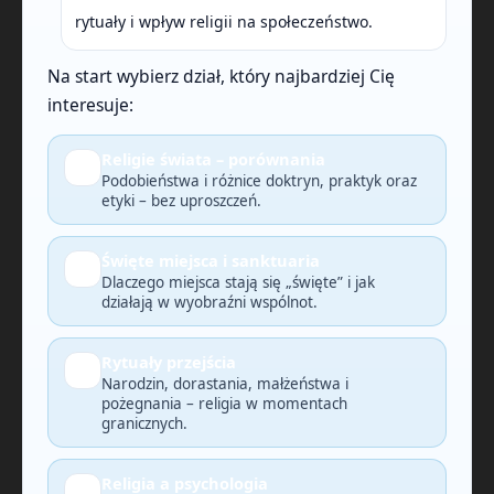
rytuały i wpływ religii na społeczeństwo.
Na start wybierz dział, który najbardziej Cię
interesuje:
Religie świata – porównania
🔎
Podobieństwa i różnice doktryn, praktyk oraz
etyki – bez uproszczeń.
Święte miejsca i sanktuaria
🗺️
Dlaczego miejsca stają się „święte” i jak
działają w wyobraźni wspólnot.
Rytuały przejścia
🕯️
Narodzin, dorastania, małżeństwa i
pożegnania – religia w momentach
granicznych.
Religia a psychologia
🧠