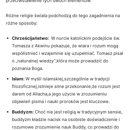
przeciwstawienie tych dwóch elementów.
Różne religie świata podchodzą do tego zagadnienia na
różne sposoby:
Chrześcijaństwo:
‌ W nurcie katolickim podejście św.
Tomasza z Akwinu pokazuje, że‍ wiara i rozum mogą
⁢współistnieć i wzajemnie się uzupełniać. Tomasz pisał
o „naturalnej wiedzy”,która może prowadzić do
poznania Boga.
Islam:
W myśli islamskiej,szczególnie w ‍tradycji
filozoficznej,istnieje silne przekonanie,że ⁢rozum jest
darem⁣ od ‌Allacha,a jego użycie ⁢w zrozumieniu
objawień pisma i nauki proroków jest kluczowe.
Buddyzm:
Choć nie jest religią w tradycyjnym sensie,
buddyzm kładzie ⁤nacisk ⁢na osobiste doświadczenie ‍i
rozumowe zrozumienie⁣ nauk Buddy, co⁤ prowadzi ‍do