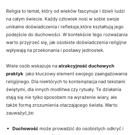
Religia to temat, który⁢ od wieków fascynuje i dzieli ludzi⁣
na całym świecie. Każdy człowiek nosi w‌ sobie swoje
unikalne ‍doświadczenia i refleksje,które kształtują jego‌
podejście do duchowości. ​W kontekście tego rozważania
warto przyjrzeć​ się, jak osobiste doświadczenia religijne
⁢wpływają na przekonania i postawy jednostek.
Wiele osób wskazuje na
atrakcyjność duchowych
⁢praktyk
‌ jako kluczowy element swojego zaangażowania⁤
religijnego. Dla niektórych to kontemplacja nad⁣ tekstami
świętymi,‍ dla innych modlitwa czy rytuały.⁤ Te działania
stają‌ się nie⁣ tylko sposobem na wyrażenie⁤ wiary, ale
⁣także⁣ formą zrozumienia otaczającego świata. Warto
zauważyć,że:
Duchowość
​może prowadzić do osobistych odkryć i