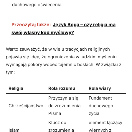
duchowego oświecenia.
Przeczytaj także:
Język Boga – czy religia ma
swój własny kod myślowy?
Warto zauważyć, że w wielu ⁢tradycjach ⁤religijnych
‌pojawia się idea, że ograniczenia⁤ w ludzkim⁢ myśleniu
wymagają pokory wobec tajemnic boskich. W związku z
tym:
Religia
Rola rozumu
Rola wiary
Przyczynia się
Fundament
Chrześcijaństwo
do zrozumienia
duchowego
Pisma
życia
Klucz do
element łączący
Islam
zrozumienia⁢
wiernych z