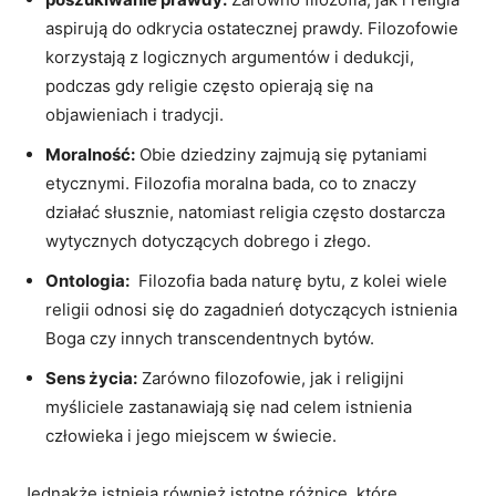
aspirują do odkrycia ostatecznej prawdy. Filozofowie
korzystają z​ logicznych argumentów ​i dedukcji,
podczas ‌gdy religie często opierają się na
objawieniach‌ i tradycji.
Moralność:
Obie ⁤dziedziny zajmują się pytaniami
etycznymi. Filozofia moralna bada, co to znaczy
działać słusznie, natomiast religia często dostarcza
wytycznych​ dotyczących dobrego i złego.
Ontologia:
⁣ Filozofia bada naturę bytu,⁢ z kolei‌ wiele
religii odnosi się ‌do zagadnień dotyczących istnienia‍
Boga⁤ czy⁢ innych transcendentnych bytów.
Sens ⁤życia:
Zarówno filozofowie,​ jak i religijni
myśliciele zastanawiają‌ się nad‍ celem istnienia
człowieka i jego miejscem w świecie.
Jednakże istnieją również istotne różnice, które