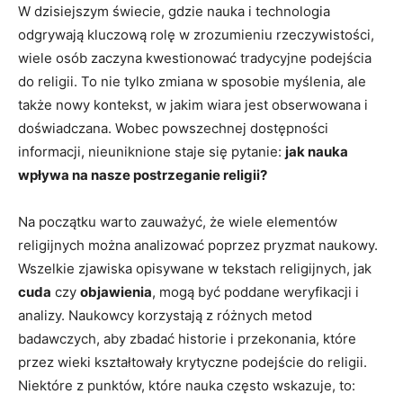
W dzisiejszym świecie, gdzie nauka i technologia
odgrywają kluczową ⁣rolę‌ w zrozumieniu rzeczywistości,
wiele ‍osób zaczyna​ kwestionować tradycyjne ‌podejścia
do religii. To ‌nie tylko zmiana w sposobie myślenia, ale
także​ nowy ‍kontekst,⁢ w jakim wiara jest obserwowana⁢ i
doświadczana. ⁣Wobec powszechnej dostępności
informacji, nieuniknione staje się ⁣pytanie:
jak nauka
wpływa na nasze postrzeganie religii?
Na początku warto zauważyć, że wiele⁣ elementów
religijnych można analizować ‌poprzez pryzmat ⁢naukowy.
Wszelkie zjawiska opisywane w tekstach religijnych,⁤ jak
cuda
czy
objawienia
, mogą być⁣ poddane weryfikacji i
analizy. Naukowcy korzystają z‍ różnych metod
badawczych, aby zbadać historie i przekonania, które
przez wieki kształtowały ​krytyczne podejście do religii.
Niektóre z punktów, które nauka‍ często wskazuje, to: