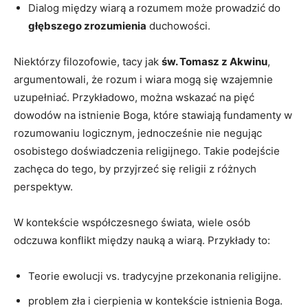
Dialog między wiarą ‌a rozumem może prowadzić​ do
głębszego zrozumienia
duchowości.
Niektórzy filozofowie,‍ tacy jak
św. Tomasz z Akwinu
,
argumentowali, że rozum i wiara mogą⁢ się​ wzajemnie
uzupełniać. ‌Przykładowo, ‍można wskazać ⁣na pięć‍
dowodów na istnienie Boga, które ⁣stawiają fundamenty w
‍rozumowaniu logicznym, jednocześnie nie negując
osobistego doświadczenia religijnego. Takie podejście
zachęca do tego, by przyjrzeć się religii z różnych
perspektyw.
W kontekście współczesnego świata, wiele osób‍
odczuwa ⁣konflikt między nauką a⁤ wiarą. Przykłady to:
Teorie ewolucji ⁢vs. tradycyjne przekonania religijne.
problem ⁢zła i cierpienia w kontekście istnienia Boga.