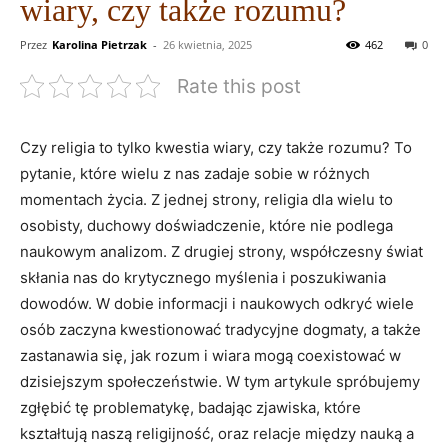
wiary, czy także rozumu?
Przez
Karolina Pietrzak
-
26 kwietnia, 2025
462
0
Rate this post
Czy religia to tylko kwestia wiary,⁣ czy także ​rozumu? To
⁣pytanie,⁢ które wielu z nas zadaje sobie w różnych
momentach⁢ życia. Z jednej strony, ‌religia ‍dla wielu to
osobisty, duchowy doświadczenie, które nie podlega‌
naukowym analizom. Z drugiej strony, współczesny świat⁤
skłania nas do ​krytycznego myślenia i poszukiwania
dowodów. W‍ dobie informacji i naukowych odkryć wiele⁤
osób zaczyna kwestionować tradycyjne dogmaty, a także
zastanawia⁢ się, jak ​rozum i ⁣wiara mogą coexistować⁤ w
dzisiejszym‌ społeczeństwie.⁤ W tym artykule spróbujemy
zgłębić tę problematykę, badając zjawiska, które
kształtują naszą religijność, oraz ​relacje między⁣ nauką a