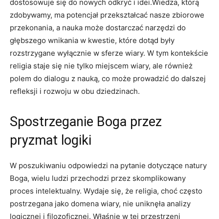
dostosowuje się do nowych odkryć i idei.Wiedza,⁤ którą
zdobywamy, ma ⁤potencjał⁤ przekształcać nasze zbiorowe
przekonania, a⁣ nauka ‍może dostarczać narzędzi‍ do
⁣głębszego wnikania w kwestie, które dotąd były
rozstrzygane wyłącznie w sferze wiary. ‌W tym‌ kontekście
religia‍ staje się nie tylko miejscem wiary, ale również
polem‍ do dialogu z nauką, co‍ może prowadzić do dalszej
refleksji i rozwoju ​w obu⁢ dziedzinach.
Spostrzeganie Boga przez
pryzmat ‌logiki
W poszukiwaniu odpowiedzi na pytanie ‍dotyczące natury
Boga, wielu ludzi przechodzi ⁣przez skomplikowany
proces intelektualny. Wydaje się, że religia, choć często
postrzegana jako domena wiary, nie uniknęła analizy
logicznej i filozoficznej.‌ Właśnie w tej przestrzeni ​