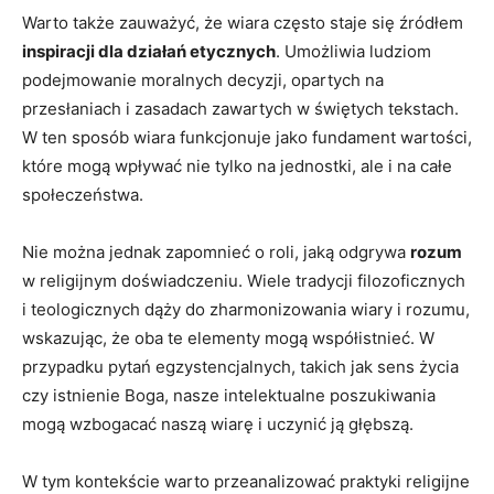
Warto także zauważyć, że wiara często staje​ się źródłem
inspiracji dla ⁣działań⁢ etycznych
. Umożliwia ludziom
podejmowanie moralnych decyzji,‌ opartych na
przesłaniach i zasadach zawartych w świętych tekstach.
W ten ‍sposób wiara‌ funkcjonuje jako ‌fundament wartości,
które mogą wpływać nie tylko na⁢ jednostki, ale i na ⁣całe
społeczeństwa.
Nie można jednak zapomnieć ⁤o roli, jaką odgrywa⁢
rozum
w religijnym ⁤doświadczeniu. Wiele​ tradycji filozoficznych
i teologicznych ‌dąży do zharmonizowania ⁣wiary i rozumu,
‌wskazując, że oba te elementy mogą współistnieć. W⁤
przypadku pytań egzystencjalnych, takich‌ jak sens ​życia ​
czy istnienie Boga,⁤ nasze intelektualne poszukiwania
mogą​ wzbogacać ​naszą wiarę i uczynić ją głębszą.
W ⁣tym kontekście warto przeanalizować praktyki religijne