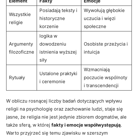
Element
Fakty
Emocje
Posiadają ⁢teksty ⁢i
Wywołują głębokie
Wszystkie
historyczne
uczucia​ i więzi
religie
korzenie
społeczne
logika w⁤
Argumenty
dowodzeniu
Osobiste przeżycia i
filozoficzne
istnienia wyższej⁢
intuicja
siły
Wzmacniają
Ustalone ⁤praktyki
Rytuały
poczucie​ wspólnoty
i ceremonie
i transcendencji
W obliczu rosnącej ⁣liczby badań dotyczących wpływu
religii na‌ psychologię oraz zachowanie⁣ ludzi, staje się
⁣jasne, ⁤że religia nie jest jedynie zbiorem dogmatów, ale‌
także ‍sferą, w której
fakty i emocje⁤ współwystępują
.
Warto przyjrzeć się temu zjawisku⁣ w szerszym‍