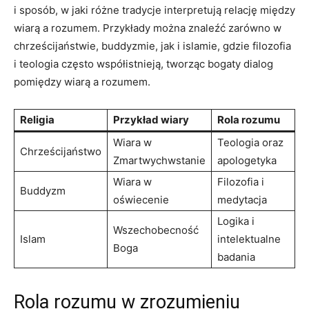
i sposób, w jaki różne tradycje interpretują relację między
wiarą a ⁣rozumem.​ Przykłady można⁢ znaleźć zarówno w
chrześcijaństwie, buddyzmie, jak i islamie, gdzie filozofia​
i teologia‍ często współistnieją, tworząc bogaty⁤ dialog
pomiędzy wiarą a⁣ rozumem.
Religia
Przykład wiary
Rola rozumu
Wiara w
Teologia oraz
Chrześcijaństwo
Zmartwychwstanie
apologetyka
Wiara w
Filozofia i
Buddyzm
oświecenie
medytacja
Logika i
Wszechobecność
Islam
intelektualne
Boga
badania
Rola rozumu w‌ zrozumieniu⁢