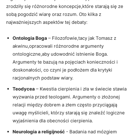
zrodziły się różnorodne koncepcje,które starają się ⁣ze
sobą pogodzić wiarę ⁣oraz​ rozum. Oto ‍kilka z
najważniejszych aspektów⁣ tej debaty:
Ontologia⁤ Boga
– ⁤Filozofowie,tacy jak Tomasz z
akwinu,opracowali różnorodne argumenty
ontologiczne,aby udowodnić istnienie Boga.
Argumenty te bazują ​na pojęciach⁤ konieczności i
doskonałości, co czyni je podłożem dla ​krytyki
racjonalnych podstaw wiary.
Teodycea
– Kwestia cierpienia i zła ​w ‌świecie stawia
wyzwania przed teologami. Argumenty⁣ o złożonej
relacji między dobrem a złem często przyciągają
uwagę myślicieli, którzy starają się znaleźć ‍logiczne
wyjaśnienia ‌dla obecności ⁣cierpienia.
Neurologia ​a⁣ religijność
⁣- Badania nad mózgiem​