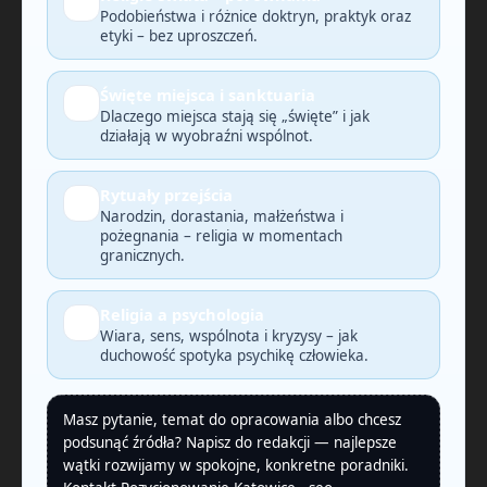
🔎
Podobieństwa i różnice doktryn, praktyk oraz
etyki – bez uproszczeń.
Święte miejsca i sanktuaria
🗺️
Dlaczego miejsca stają się „święte” i jak
działają w wyobraźni wspólnot.
Rytuały przejścia
🕯️
Narodzin, dorastania, małżeństwa i
pożegnania – religia w momentach
granicznych.
Religia a psychologia
🧠
Wiara, sens, wspólnota i kryzysy – jak
duchowość spotyka psychikę człowieka.
Masz pytanie, temat do opracowania albo chcesz
podsunąć źródła? Napisz do redakcji — najlepsze
wątki rozwijamy w spokojne, konkretne poradniki.