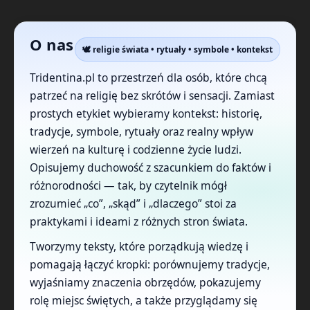
O nas
🕊️ religie świata • rytuały • symbole • kontekst
Tridentina.pl to przestrzeń dla osób, które chcą
patrzeć na religię bez skrótów i sensacji. Zamiast
prostych etykiet wybieramy kontekst: historię,
tradycje, symbole, rytuały oraz realny wpływ
wierzeń na kulturę i codzienne życie ludzi.
Opisujemy duchowość z szacunkiem do faktów i
różnorodności — tak, by czytelnik mógł
zrozumieć „co”, „skąd” i „dlaczego” stoi za
praktykami i ideami z różnych stron świata.
Tworzymy teksty, które porządkują wiedzę i
pomagają łączyć kropki: porównujemy tradycje,
wyjaśniamy znaczenia obrzędów, pokazujemy
rolę miejsc świętych, a także przyglądamy się