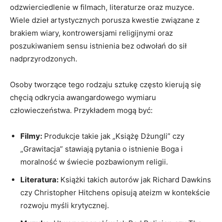
odzwierciedlenie w filmach, literaturze oraz muzyce.
Wiele dzieł artystycznych porusza kwestie ⁢związane z
brakiem wiary, kontrowersjami religijnymi oraz
poszukiwaniem sensu istnienia bez odwołań do sił
nadprzyrodzonych.
Osoby tworzące tego rodzaju ⁣sztukę często kierują się
chęcią odkrycia awangardowego wymiaru
człowieczeństwa. Przykładem mogą być:
Filmy:
Produkcje takie​ jak „Książę Dżungli” czy
„Grawitacja” stawiają pytania o istnienie Boga i
moralność w ⁢świecie pozbawionym religii.
Literatura:
​Książki takich autorów jak Richard Dawkins
czy Christopher Hitchens opisują⁣ ateizm w kontekście
rozwoju​ myśli⁢ krytycznej.