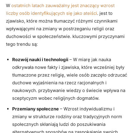
W
ostatnich latach zauważalny⁢ jest znaczący wzrost
liczby osób identyfikujących się jako ateiści
. jest to
zjawisko, które można tłumaczyć różnymi ​czynnikami
‍wpływającymi na zmiany w postrzeganiu religii oraz
duchowości w​ społeczeństwie. kluczowymi przyczynami
tego trendu są:
Rozwój nauki i technologii
– W miarę ​jak nauka
odkrywała nowe fakty i zjawiska, które wcześniej były
tłumaczone przez religię, wiele⁤ osób zaczęło odrzucać
duchowe wyjaśnienia na rzecz racjonalnych i
naukowych. przybywanie wiedzy o​ świecie wpływa na⁢
sceptycyzm wobec religijnych dogmatów.
Przemiany społeczne
– Wzrost indywidualizmu i
zmiany ⁢w strukturze rodziny oraz tradycyjnych norm
społecznych skłaniają ludzi do ⁤poszukiwania
alternatywnych sposobów na zaspokajanie swoich