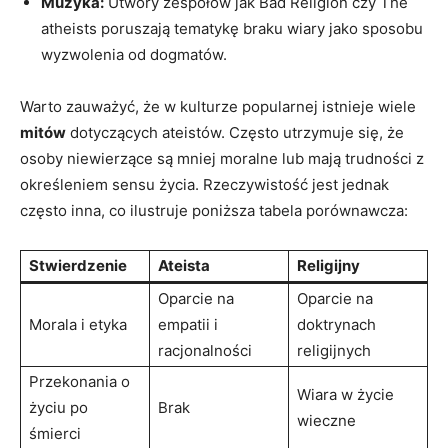
Muzyka:
Utwory zespołów jak Bad Religion czy The
atheists poruszają tematykę braku wiary jako sposobu
wyzwolenia od dogmatów.
Warto zauważyć, że w kulturze popularnej istnieje wiele
mitów
dotyczących ateistów. ​Często utrzymuje się, że
osoby niewierzące są mniej moralne lub mają⁢ trudności z
określeniem sensu‌ życia. Rzeczywistość jest jednak
często inna, co ilustruje poniższa tabela porównawcza:
Stwierdzenie
Ateista
Religijny
Oparcie na
Oparcie na
Morala i etyka
empatii i
doktrynach
racjonalności
religijnych
Przekonania o
Wiara w życie
życiu ‌po
Brak
wieczne
śmierci