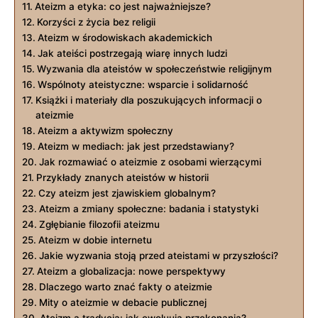
Ateizm a etyka: co jest najważniejsze?
Korzyści z życia bez religii
Ateizm‍ w środowiskach akademickich
Jak ateiści postrzegają wiarę innych ludzi
Wyzwania dla ateistów w społeczeństwie religijnym
Wspólnoty ateistyczne: wsparcie i‌ solidarność
Książki i materiały dla poszukujących informacji o
ateizmie
Ateizm a aktywizm społeczny
Ateizm w‌ mediach: jak jest przedstawiany?
Jak rozmawiać o ⁢ateizmie z osobami wierzącymi
Przykłady znanych ateistów w historii
Czy ateizm jest zjawiskiem globalnym?
Ateizm a zmiany​ społeczne: badania i statystyki
Zgłębianie filozofii ateizmu
Ateizm w dobie internetu
Jakie wyzwania stoją ‍przed ateistami w przyszłości?
Ateizm a globalizacja:⁤ nowe perspektywy
Dlaczego warto znać fakty o ateizmie
Mity o⁢ ateizmie w debacie ‍publicznej
Ateizm a tradycja: jak ewoluują przekonania?