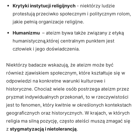
Krytyki instytucji religijnych
-‍ niektórzy ludzie
protestują przeciwko społecznym i politycznym rolom,⁤
jakie pełnią organizacje religijne.
Humanizmu
⁢ – ateizm bywa także związany z etyką
humanistyczną,której centralnym punktem jest
człowiek i jego doświadczenia.
Niektórzy⁢ badacze wskazują, że ateizm może​ być
również zjawiskiem społecznym, które kształtuje się w
odpowiedzi na konkretne warunki‌ kulturowe i
historyczne. Chociaż wiele osób postrzega ateizm przez
pryzmat indywidualnych przekonań, to w rzeczywistości
jest to fenomen, który kwitnie w określonych kontekstach
geograficznych oraz historycznych. W krajach, w⁢ których
religia ⁢ma silną pozycję, często ateiści muszą ⁢zmagać się
z
stygmatyzacją i nietolerancją
.