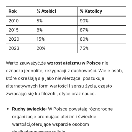
Rok
% Ateiści
% Katolicy
2010
5%
90%
2015
8%
87%
2020
15%
80%
2023
20%
75%
Warto zauważyć,że
wzrost ateizmu w Polsce
‍nie
‌oznacza jednolitej rezygnacji z‍ duchowości. Wiele osób,
które określają się jako niewierzące, poszukuje
alternatywnych form wartości i sensu życia, ​często
zwracając⁢ się ku filozofii,⁣ etyce oraz nauce.
Ruchy świeckie
: W Polsce powstają różnorodne
organizacje promujące ateizm ​i świeckie
wartości,oferujące wsparcie osobom
deziluzjonowanym religią.