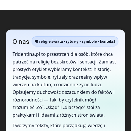
O nas
🕊️ religie świata • rytuały • symbole • kontekst
Tridentina.pl to przestrzeń dla osób, które chcą
patrzeć na religię bez skrótów i sensacji. Zamiast
prostych etykiet wybieramy kontekst: historię,
tradycje, symbole, rytuały oraz realny wpływ
wierzeń na kulturę i codzienne życie ludzi.
Opisujemy duchowość z szacunkiem do faktów i
różnorodności — tak, by czytelnik mógł
zrozumieć „co”, „skąd” i „dlaczego” stoi za
praktykami i ideami z różnych stron świata.
Tworzymy teksty, które porządkują wiedzę i