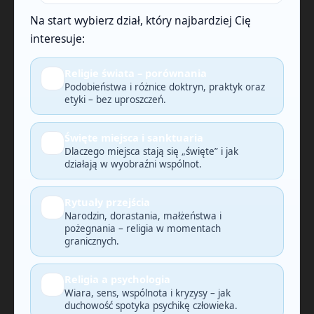
Na start wybierz dział, który najbardziej Cię
interesuje:
Religie świata – porównania
🔎
Podobieństwa i różnice doktryn, praktyk oraz
etyki – bez uproszczeń.
Święte miejsca i sanktuaria
🗺️
Dlaczego miejsca stają się „święte” i jak
działają w wyobraźni wspólnot.
Rytuały przejścia
🕯️
Narodzin, dorastania, małżeństwa i
pożegnania – religia w momentach
granicznych.
Religia a psychologia
🧠
Wiara, sens, wspólnota i kryzysy – jak
duchowość spotyka psychikę człowieka.