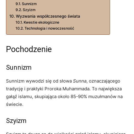
Sunnizm
Szyizm
Wyzwania współczesnego świata
Kwestie ekologiczne
Technologia i nowoczesność
Pochodzenie
Sunnizm
Sunnizm wywodzi się od słowa
Sunna
, oznaczającego
tradycję i praktyki Proroka Muhammada. To największa
gałąź islamu, skupiająca około 85-90% muzułmanów na
świecie.
Szyizm