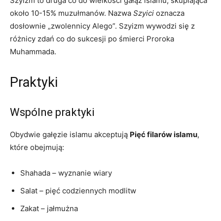
Szyizm to druga co do wielkości gałąź islamu, skupiająca
około 10-15% muzułmanów. Nazwa
Szyici
oznacza
dosłownie „zwolennicy Alego”. Szyizm wywodzi się z
różnicy zdań co do sukcesji po śmierci Proroka
Muhammada.
Praktyki
Wspólne praktyki
Obydwie gałęzie islamu akceptują
Pięć filarów islamu
,
które obejmują:
Shahada – wyznanie wiary
Salat – pięć codziennych modlitw
Zakat – jałmużna