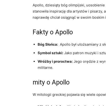
Apollo, ⁤dziesiąty‌ bóg⁤ olimpijski,⁣ uosobien
stanowiła inspirację dla artystów i‍ pisarzy, ‌
naprawdę chciał osiągnąć w swoim boskim i
Fakty o Apollo
Bóg Słońca:
⁢ Apollo był utożsamiany z s
Symbol sztuki:
Jako patron muzyki⁣ i szt
Wróżby i proroctwa:
Jego ‌orędzie z wyro
militarne.
mity o Apollo
W⁣ mitologii greckiej pojawia ⁢się⁣ wiele‍ opow