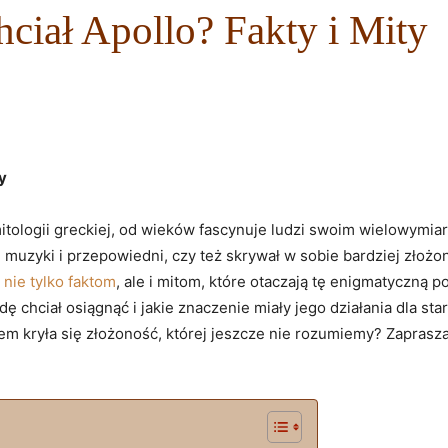
ciał Apollo? Fakty i Mity
y
 mitologii greckiej, od wieków fascynuje ludzi swoim‍ wielowymi
⁤muzyki i ‌przepowiedni, czy też skrywał‍ w sobie bardziej złoż
 nie tylko faktom
, ale ⁣i mitom, które otaczają tę ⁣enigmatyczną
chciał osiągnąć i jakie znaczenie⁣ miały jego ‍działania⁣ dla⁣ star
em kryła się złożoność, której jeszcze nie rozumiemy? Zaprasza