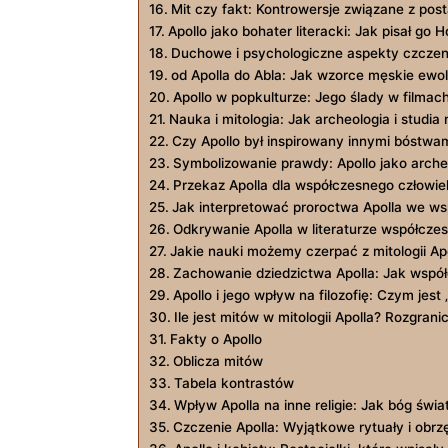
Mit czy⁤ fakt: Kontrowersje związane z⁣ post
Apollo jako bohater literacki: Jak pisał ‌go ⁣Ho
Duchowe i psychologiczne aspekty czczeni
od Apolla⁢ do Abla: Jak⁤ wzorce ‌męskie ewo
Apollo ⁣w popkulturze: Jego‌ ślady w filmac
Nauka i mitologia: Jak archeologia i studia 
Czy Apollo był inspirowany innymi bóstwa
Symbolizowanie prawdy: Apollo jako arche
Przekaz Apolla dla współczesnego człowie
Jak ‌interpretować proroctwa Apolla we ​w
Odkrywanie Apolla w literaturze ‍współczes
Jakie nauki możemy czerpać ​z mitologii Ap
Zachowanie dziedzictwa‍ Apolla:⁣ Jak ⁤wspó
Apollo i jego wpływ​ na filozofię:‍ Czym ⁣jes
Ile jest mitów ‌w mitologii ⁣Apolla? Rozgrani
Fakty o Apollo
Oblicza mitów
Tabela kontrastów
Wpływ Apolla na inne religie:⁣ Jak ⁣bóg świa
Czczenie Apolla: Wyjątkowe rytuały ‌i⁤ obrz