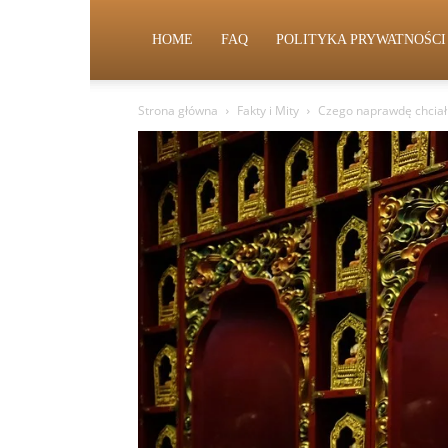
HOME
FAQ
POLITYKA PRYWATNOŚCI
Strona główna
Fakty i Mity
Czego naprawdę chciał A