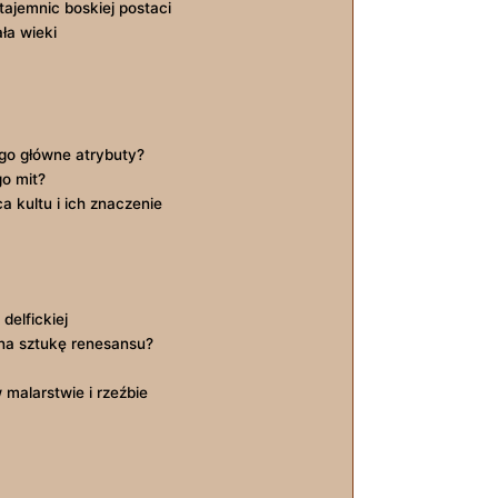
tajemnic boskiej postaci
ała wieki
 jego główne atrybuty?
o ⁢mit?
ca kultu i ich znaczenie
delfickiej
a na⁤ sztukę renesansu?
 malarstwie i​ rzeźbie