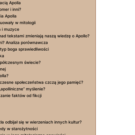
acią Apolla
mer i​ inni?
a Apolla
luowały w mitologii
h ‍i muzyce
nad ⁢tekstami zmieniają naszą wiedzę o ‌Apollo?
mi? Analiza porównawcza
typ boga ​sprawiedliwości
ka
spółczesnym świecie?
nej
olla?
łczesne ‌społeczeństwa⁤ czczą ‌jego pamięć?
t „apolliniczne” myślenie?
czanie faktów od fikcji
tła odbijał się⁢ w wierzeniach innych kultur?
ędy⁤ w starożytności