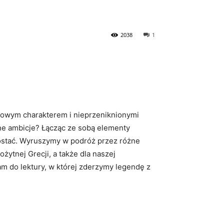
2038
1
arowym‍ charakterem i nieprzeniknionymi
one ⁢ambicje? Łącząc ​ze sobą elementy
 postać. Wyruszymy ⁤w podróż przez różne
ożytnej Grecji, ​a także dla naszej
m do lektury, w której⁣ zderzymy legendę z