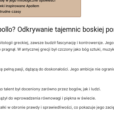
y ⁣się​ w jego mitologiczne opowieści
ki inspirowane Apollem
trudne ⁤czasy
pollo? Odkrywanie tajemnic boskiej po
 mitologii greckiej, ⁢zawsze budził fascynację i​ kontrowersje. J
ragnął. W antycznej grecji był czczony jako bóg‍ sztuki, muzyki,
ę pełną pasji, dążącą do ⁤doskonałości.⁤ Jego ambicje nie ograni
go talent był ‍doceniony zarówno przez ⁤bogów, jak i ludzi.
 dążył do wprowadzenia równowagi i piękna w świecie.
 walki w obronie prawdy i sprawiedliwości, ‍co pokazuje jego ⁤za