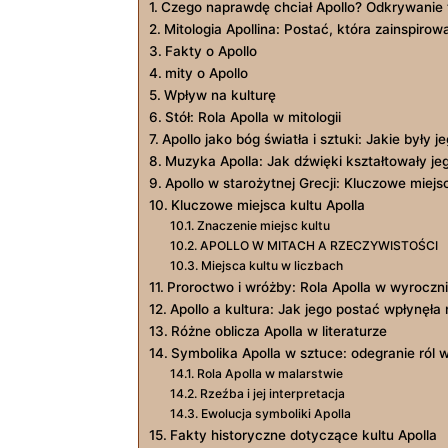
Czego​ naprawdę​ chciał Apollo? Odkrywanie 
Mitologia Apollina: Postać, która zainspirow
Fakty o Apollo
mity o Apollo
Wpływ​ na kulturę
Stół: Rola Apolla ‌w ​mitologii
Apollo jako bóg światła i sztuki:‌ Jakie były‍
Muzyka Apolla: Jak dźwięki kształtowały jeg
Apollo w starożytnej Grecji:​ Kluczowe miejs
Kluczowe miejsca kultu ⁤Apolla
Znaczenie miejsc ⁣kultu
APOLLO W MITACH A ‌RZECZYWISTOŚCI
Miejsca kultu w liczbach
Proroctwo i⁤ wróżby: Rola Apolla w wyroczni 
Apollo​ a kultura: Jak ​jego postać ​wpłynęł
Różne oblicza Apolla w literaturze
Symbolika​ Apolla w sztuce: odegranie ‌ról w
Rola⁣ Apolla ‌w ‌malarstwie
Rzeźba i jej ⁣interpretacja
Ewolucja ⁣symboliki Apolla
Fakty historyczne dotyczące kultu⁣ Apolla