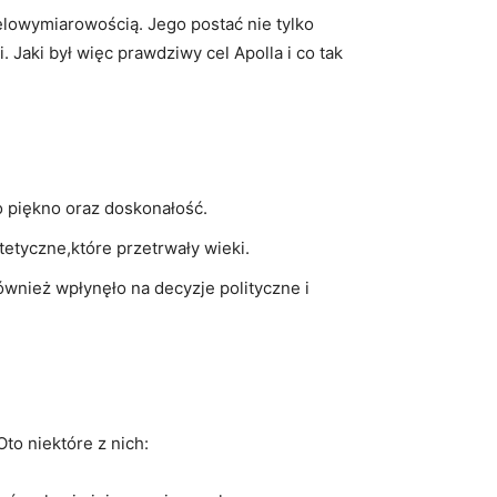
wielowymiarowością. ⁢Jego postać ⁣nie tylko
i. Jaki‍ był‍ więc prawdziwy cel Apolla i co tak
o piękno ‌oraz doskonałość.
etyczne,które​ przetrwały wieki.
ównież wpłynęło na decyzje ⁤polityczne ⁤i
 Oto niektóre z nich: