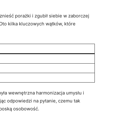
ł znieść porażki i zgubił siebie w zaborczej
. Oto kilka kluczowych wątków, które
była‍ wewnętrzna harmonizacja umysłu i
kając odpowiedzi na pytanie, ​czemu tak
o⁤ boską ‍osobowość.