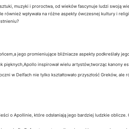
ie‌ sztuki, muzyki ⁤i ⁣proroctwa, od​ wieków fascynuje ludzi swoją 
ale⁤ również wpływała na różne aspekty ⁣ówczesnej⁣ kultury​ i religi
stnieniu?
łońcem,a jego promieniujące bliźniacze⁣ aspekty podkreślały ⁢jeg
uk pięknych,Apollo inspirował wielu artystów,tworząc kanony​ est
czni w⁣ Delfach​ nie tylko kształtowało⁣ przyszłość Greków,​ ale r
ieści‌ o ⁢Apollinie, które ⁤odsłaniają ⁢jego bardziej ludzkie oblicze.