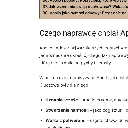
Apollo⁢ i kobiety: ​Postaciołki, ‍które wpisał
Jak wzmocnić ​swoją duchowość? Wskazów
Apollo jako symbol odnowy: Przesłanie na 
Czego​ naprawdę​ chciał A
Apollo, ​jedna‍ z najważniejszych postaci‍ w
jednoznacznie określić, czego tak naprawdę p
która nie stroniła od pychy i zemsty.
W mitach często​ opisywano Apolla jako istot
Kluczowe były dla niego:
Uznanie i cześć
⁢– Apollo pragnął, aby je
Stworzenie harmonii
– jako bóg sztuki,
Walka z ⁢potworami
⁤– ⁤często⁤ stawał do
ludzkich wad.