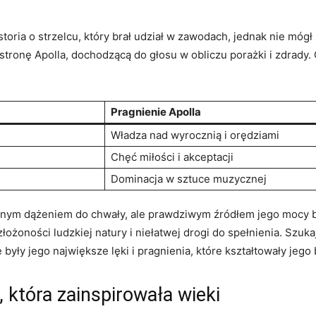
storia o strzelcu, który⁢ brał ‌udział w⁢ zawodach,‌ jednak nie móg
tronę⁤ Apolla, dochodzącą⁣ do głosu w​ obliczu porażki i⁤ zdrady
Pragnienie‍ Apolla
Władza nad wyrocznią i ⁢orędziami
Chęć ‍miłości i akceptacji
Dominacja ​w sztuce muzycznej
tannym dążeniem do chwały, ale prawdziwym źródłem jego mocy 
łożoności ludzkiej natury ‌i​ niełatwej drogi⁣ do spełnienia. Szu
e były ​jego największe lęki⁣ i‌ pragnienia, ‌które ‍kształtowały ​jeg
, która zainspirowała wieki