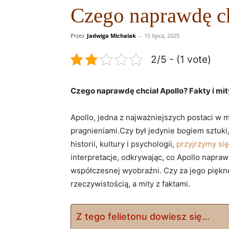
Czego naprawdę ch
Przez
Jadwiga Michalak
-
15 lipca, 2025
2/5 - (1 vote)
Czego ⁢naprawdę chciał Apollo? Fakty i mit
Apollo,​ jedna z najważniejszych postaci⁢ w
pragnieniami.Czy był jedynie bogiem sztuki, 
historii, kultury i psychologii,
przyjrzymy się
interpretacje, odkrywając, co Apollo naprawdę 
‍współczesnej wyobraźni. Czy za jego piękn
rzeczywistością,‌ a mity z faktami.
Z tego felietonu dowiesz się...