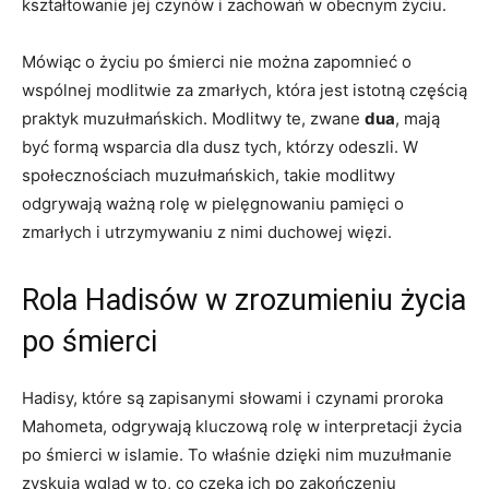
kształtowanie jej czynów i zachowań‍ w obecnym życiu.
Mówiąc o życiu po śmierci nie można zapomnieć o
wspólnej modlitwie za zmarłych, która jest istotną częścią
praktyk muzułmańskich. Modlitwy te, zwane
dua
, mają
być ‍formą wsparcia dla dusz tych, którzy odeszli.‌ W
społecznościach⁣ muzułmańskich, takie​ modlitwy
odgrywają ważną rolę w pielęgnowaniu pamięci o
zmarłych i utrzymywaniu z ⁣nimi duchowej więzi.
Rola Hadisów‍ w zrozumieniu życia
po śmierci
Hadisy, które ⁣są zapisanymi słowami i czynami proroka
Mahometa,⁣ odgrywają kluczową rolę w ⁢interpretacji życia
‍po śmierci w islamie. To właśnie dzięki ‌nim muzułmanie
zyskują wgląd w to, co czeka ich po‍ zakończeniu