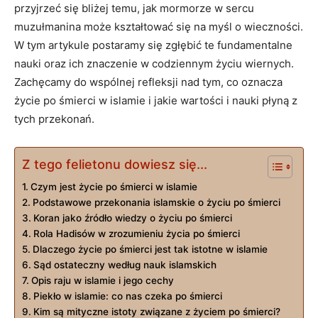
przyjrzeć się bliżej temu, jak mormorze w sercu
muzułmanina może kształtować się na myśl ​o wieczności.
W tym artykule postaramy się⁤ zgłębić te fundamentalne
nauki oraz ich ‌znaczenie w codziennym życiu wiernych.
Zachęcamy ‍do wspólnej refleksji nad tym, co oznacza
życie po ‍śmierci w⁣ islamie i jakie wartości i nauki płyną z
tych przekonań.
Z tego felietonu dowiesz się...
Czym jest życie ⁤po śmierci w islamie
Podstawowe przekonania islamskie⁢ o życiu po śmierci
Koran jako źródło wiedzy o życiu po śmierci
Rola Hadisów‍ w zrozumieniu życia po śmierci
Dlaczego życie po śmierci jest ⁢tak istotne w islamie
Sąd ostateczny według nauk islamskich
Opis raju w islamie i jego cechy
Piekło w islamie: co nas czeka po śmierci
Kim są mityczne istoty ​związane z życiem po śmierci?