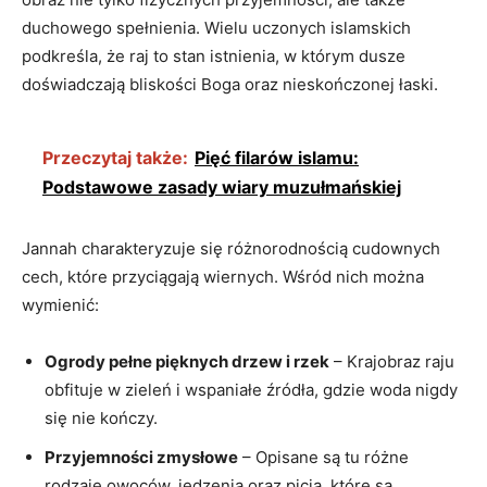
duchowego spełnienia. Wielu uczonych islamskich
podkreśla, że raj to stan istnienia,‌ w którym dusze
doświadczają bliskości Boga⁤ oraz nieskończonej łaski.
Przeczytaj także:
Pięć filarów islamu:
Podstawowe zasady wiary muzułmańskiej
Jannah ​charakteryzuje ​się różnorodnością cudownych
cech, które przyciągają wiernych.⁢ Wśród nich można
wymienić:
Ogrody pełne pięknych ‍drzew i rzek
– Krajobraz raju
obfituje w zieleń i wspaniałe źródła, gdzie woda nigdy
się nie kończy.
Przyjemności zmysłowe
– Opisane są tu różne
rodzaje owoców, jedzenia oraz picia, które są