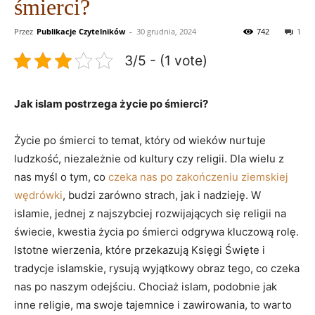
śmierci?
Przez
Publikacje Czytelników
-
30 grudnia, 2024
742
1
3/5 - (1 vote)
Jak islam postrzega życie ⁣po śmierci?
Życie po śmierci to temat, który od wieków nurtuje
ludzkość,​ niezależnie od kultury czy religii. Dla wielu z
nas myśl o tym, co
czeka nas po zakończeniu ziemskiej
wędrówki
, budzi zarówno strach, jak i nadzieję. W
islamie, jednej z najszybciej rozwijających się‍ religii na⁣
świecie, kwestia życia po śmierci odgrywa kluczową rolę.
Istotne wierzenia, które przekazują Księgi Święte i
tradycje islamskie, rysują wyjątkowy obraz tego, co czeka
nas po naszym odejściu. Chociaż islam, podobnie jak
inne religie, ma swoje tajemnice i zawirowania, to warto