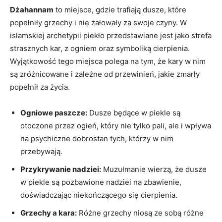
Dżahannam
to miejsce, gdzie trafiają dusze,‌ które
popełniły grzechy i nie ‍żałowały za swoje czyny. W
islamskiej archetypii piekło przedstawiane jest jako strefa
strasznych kar, z ogniem oraz symboliką cierpienia.
Wyjątkowość tego miejsca polega na tym, że kary w nim
są‍ zróżnicowane i⁤ zależne od przewinień, jakie‍ zmarły
popełnił za​ życia.
Ogniowe paszcze:
Dusze będące w piekle ​są​
otoczone przez ogień, który nie tylko pali, ‍ale i wpływa
⁤na psychiczne dobrostan tych, którzy w nim
przebywają.
Przykrywanie nadziei:
Muzułmanie wierzą, że dusze
w piekle są pozbawione nadziei na zbawienie,
doświadczając niekończącego się cierpienia.
Grzechy a kara:
Różne grzechy niosą ze sobą różne