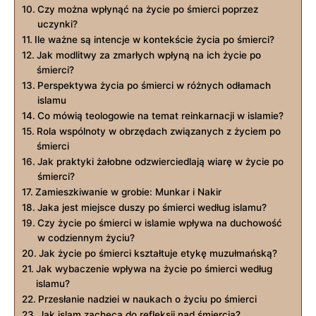
Czy ​można wpłynąć na życie ‌po ​śmierci poprzez
uczynki?
Ile ⁤ważne są intencje w kontekście życia po śmierci?
Jak modlitwy za zmarłych wpłyną na ich‌ życie ⁤po‍
śmierci?
Perspektywa⁢ życia po ‍śmierci w różnych odłamach
islamu
Co⁣ mówią teologowie na temat reinkarnacji w islamie?
Rola wspólnoty w obrzędach związanych z życiem po
śmierci
Jak praktyki żałobne odzwierciedlają wiarę w życie po
śmierci?
Zamieszkiwanie w grobie: ‍Munkar i Nakir
Jaka jest miejsce duszy po śmierci‌ według islamu?
Czy życie po śmierci w islamie wpływa na duchowość
w codziennym życiu?
Jak życie po⁤ śmierci kształtuje etykę muzułmańską?
Jak wybaczenie wpływa na życie po śmierci według
islamu?
Przesłanie nadziei w naukach​ o życiu po śmierci
Jak islam zachęca do refleksji nad śmiercią?