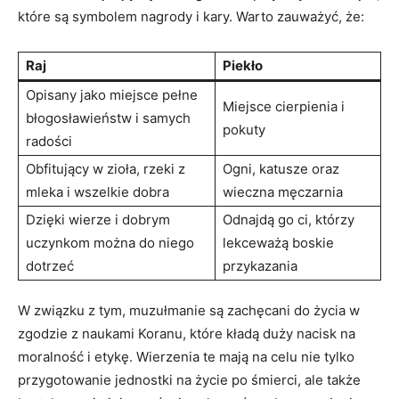
które są symbolem nagrody i kary. Warto⁢ zauważyć, ‌że:
Raj
Piekło
Opisany jako miejsce pełne
Miejsce cierpienia i‍
⁣błogosławieństw i⁤ samych
pokuty
radości
Obfitujący w zioła, rzeki z
Ogni, katusze oraz
mleka i wszelkie dobra
wieczna męczarnia
Dzięki wierze i dobrym
Odnajdą go ci, którzy
uczynkom można do niego
lekceważą boskie
dotrzeć
przykazania
W związku z tym, muzułmanie są zachęcani do życia⁢ w
zgodzie z naukami Koranu, które kładą duży nacisk na
moralność i etykę. Wierzenia ⁤te ⁣mają na celu nie tylko
przygotowanie jednostki na życie po śmierci, ale także