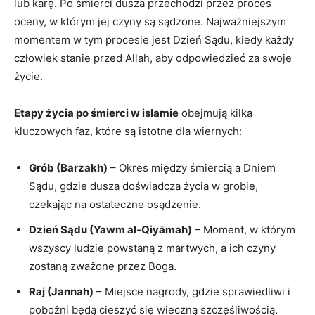
lub⁣ karę. Po śmierci dusza ‍przechodzi przez proces
oceny, w którym ‍jej czyny‍ są sądzone. Najważniejszym
momentem w tym procesie jest Dzień Sądu, kiedy każdy
człowiek ⁣stanie przed Allah, aby odpowiedzieć za swoje
życie.
Etapy życia ​po śmierci w ⁤islamie
obejmują kilka
kluczowych​ faz, które​ są istotne dla wiernych:
Grób (Barzakh)
– Okres między śmiercią a Dniem
⁣Sądu, gdzie dusza ⁣doświadcza życia w ⁢grobie,
czekając na ostateczne osądzenie.
Dzień ​Sądu (Yawm al-Qiyāmah)
– Moment, w którym
wszyscy ludzie powstaną z martwych,‌ a⁢ ich‍ czyny
zostaną zważone przez Boga.
Raj (Jannah)
– Miejsce nagrody, gdzie sprawiedliwi i
pobożni będą ‌cieszyć się wieczną szczęśliwością.