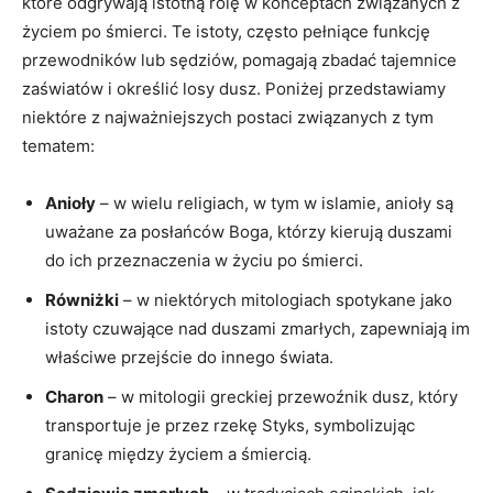
które odgrywają istotną rolę w konceptach związanych z
życiem po śmierci. Te istoty, często pełniące funkcję ​
przewodników lub sędziów, pomagają zbadać tajemnice
zaświatów i określić losy dusz. ‌Poniżej przedstawiamy
niektóre⁢ z najważniejszych postaci związanych z tym
tematem:
Anioły
– w wielu ⁤religiach, w⁣ tym ​w islamie, anioły‍ są
uważane za posłańców Boga, którzy kierują duszami
do ich przeznaczenia w życiu po śmierci.
Równiżki
– w niektórych⁤ mitologiach spotykane jako
⁣istoty czuwające ​nad duszami ⁣zmarłych, zapewniają im
właściwe przejście do innego świata.
Charon
– w mitologii greckiej przewoźnik dusz, który
‌transportuje je przez rzekę Styks,⁢ symbolizując
granicę między życiem a śmiercią.