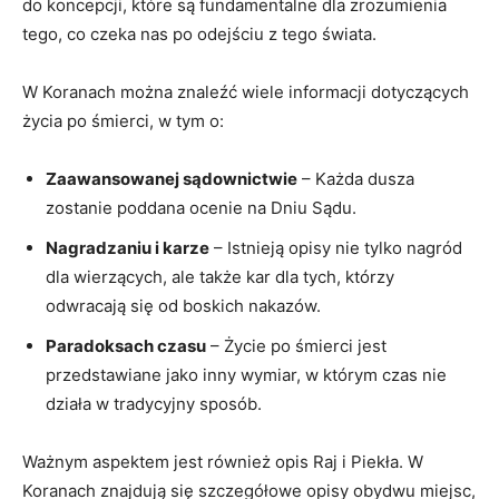
do koncepcji, które ​są fundamentalne dla zrozumienia⁤
tego, co czeka nas po odejściu z tego świata.
W Koranach można znaleźć wiele informacji dotyczących
życia po śmierci, w tym o:
Zaawansowanej sądownictwie
– Każda dusza
zostanie poddana ocenie​ na Dniu Sądu.
Nagradzaniu i karze
– Istnieją​ opisy nie ⁤tylko⁣ nagród
dla wierzących, ale także kar dla tych, ⁣którzy
odwracają się od boskich nakazów.
Paradoksach czasu
⁤– Życie po śmierci ‍jest
przedstawiane jako inny wymiar, w którym czas⁤ nie
działa w tradycyjny sposób.
Ważnym aspektem jest również opis Raj ⁤i Piekła. W
Koranach znajdują się szczegółowe opisy obydwu miejsc,