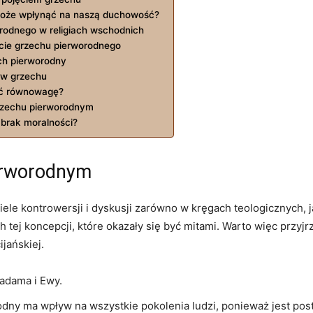
 może wpłynąć na naszą duchowość?
rodnego w⁢ religiach wschodnich
cie grzechu pierworodnego
ech pierworodny
ów grzechu
eźć równowagę?
rzechu pierworodnym
brak ​moralności?
ierworodnym
iele ⁣kontrowersji i‍ dyskusji zarówno w kręgach teologicznych, 
tej koncepcji, które okazały się być mitami. Warto więc przyjrz
jańskiej.
 adama i Ewy.
dny ma wpływ na​ wszystkie pokolenia ludzi, ponieważ jest postr