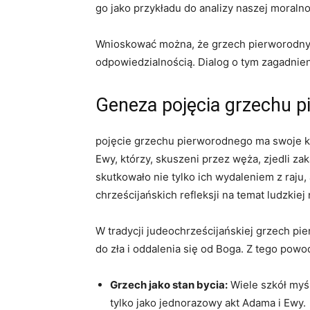
go ⁤jako przykładu do analizy naszej⁤ moraln
Wnioskować⁤ można, że grzech pierworodny to
odpowiedzialnością. Dialog o tym zagadnieniu
Geneza pojęcia grzechu 
pojęcie grzechu pierworodnego ⁢ma swoje kor
Ewy, którzy, skuszeni przez węża, zjedli zak
skutkowało nie tylko ich wydaleniem z raj
chrześcijańskich refleksji na ‍temat ludzkiej
W tradycji judeochrześcijańskiej grzech pie
⁣do ⁣zła ⁢i oddalenia się od Boga. Z tego pow
Grzech jako stan bycia:
Wiele ‍szkół myś
tylko jako jednorazowy akt Adama i Ewy.