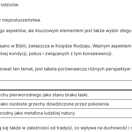
 rodziców.
z nieposłuszeństwa.
go aspektów, ale kluczowym elementem jest także wybór złego do
ano w Biblii, zwłaszcza w Księdze Rodzaju. Ważnym aspektem jest
zkiej⁢ kondycji, pokus i związanych z ⁣tym​ konsekwencji.
tować ten temat,‌ jest‍ tabela porównawcza różnych perspektyw 
chu pierworodnego jako‍ stanu braku łaski.
 jako osobiste grzechy dziedziczone przez pokolenia.
rodny jako metafora ludzkiej natury.
 się także w zależności ⁢od tradycji, co wpływa na duchowość i 