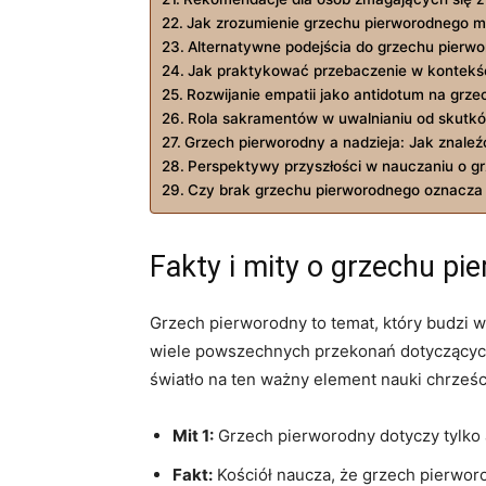
Jak zrozumienie ⁢grzechu pierworodnego
Alternatywne podejścia do grzechu pierwo
Jak praktykować⁣ przebaczenie w kontekś
Rozwijanie empatii⁣ jako antidotum ⁢na​ grz
Rola sakramentów w ‌uwalnianiu od skutk
Grzech ‌pierworodny⁣ a nadzieja: Jak znal
Perspektywy przyszłości w nauczaniu o g
Czy brak grzechu pierworodnego ⁣oznacza⁢ 
Fakty i mity ‍o grzechu p
Grzech pierworodny to​ temat, który budzi w
wiele powszechnych⁤ przekonań dotyczących 
światło na ten ważny element nauki‍ chrześci
Mit 1:
Grzech pierworodny dotyczy ⁤tylko
Fakt:
Kościół naucza, że grzech⁢ pierworo