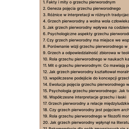
Fakty i mity ‍o grzechu pierworodnym
Geneza pojęcia grzechu pierworodnego
Różnice‌ w interpretacji w różnych tradycjach
Grzech pierworodny a wolna ‌wola ⁤człowiek
Jak grzech pierworodny wpływa na‌ codzienn
Psychologiczne aspekty‌ grzechu ​pierworo
Czy grzech pierworodny ma miejsce we wsp
Porównanie wizji grzechu pierworodnego w j
Grzech​ a odpowiedzialność zbiorowa w teolo
Rola grzechu pierworodnego w naukach⁣ ka
Mit o grzechu​ pierworodnym: Co mawiają pr
Jak grzech pierworodny ‍kształtował mora
współczesne podejście do koncepcji grze
Ewolucja pojęcia grzechu pierworodnego w
Psychologia grzechu pierworodnego: Jak 
Współczesne interpretacje grzechu⁣ i łaski
Grzech‌ pierworodny a relacje międzyludzki
Czy grzech pierworodny jest pojęciem ar
Rola⁤ grzechu pierworodnego w ⁤filozofii mor
Jak grzech pierworodny wpłynął na literatu
Rekomendacje dla ‍osób zmagających się z