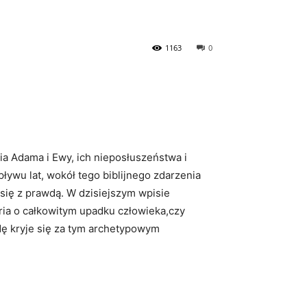
1163
0
ia Adama i Ewy, ich nieposłuszeństwa i
upływu lat, ‍wokół tego biblijnego zdarzenia
ą się z prawdą. W dzisiejszym wpisie
ia​ o całkowitym upadku ​człowieka,czy
wdę kryje się za tym archetypowym