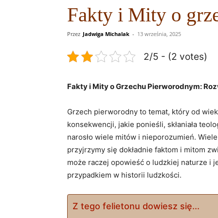
Fakty i Mity o gr
Przez
Jadwiga Michalak
-
13 września, 2025
2/5 - (2 votes)
Fakty i Mity o Grzechu Pierworodnym: Rozw
Grzech pierworodny to temat, który od⁢ wie
konsekwencji, jakie ponieśli, skłaniała teolo
narosło‍ wiele ⁣mitów i nieporozumień. Wiele
przyjrzymy się dokładnie ​faktom i mitom z
może raczej opowieść o ludzkiej​ naturze ⁣i
przypadkiem w historii ludzkości.
Z tego felietonu dowiesz się...