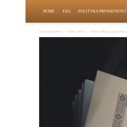
HOME
FAQ
POLITYKA PRYWATNOŚCI
Strona główna
Fakty i Mity
Fakty i Mity o grzechu