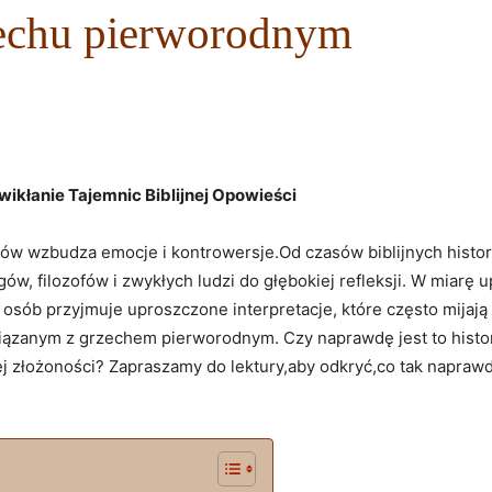
zechu pierworodnym
ikłanie Tajemnic Biblijnej⁢ Opowieści
ków wzbudza emocje i kontrowersje.Od czasów biblijnych histor
gów, filozofów i zwykłych ludzi do głębokiej refleksji. ⁣W miarę ⁣
‍ osób przyjmuje uproszczone interpretacje, które często⁢ mijaj
wiązanym z grzechem pierworodnym. Czy naprawdę jest to histor
‍ jej złożoności? Zapraszamy do lektury,aby odkryć,co tak‌ napra