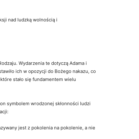
ji nad ludzką wolnością i⁢
e Rodzaju. Wydarzenia te dotyczą Adama i
stawiło ich w opozycji do Bożego‌ nakazu,‍ co
które stało się fundamentem wielu
 on symbolem wrodzonej⁣ skłonności​ ludzi
cji:
zywany jest ‍z pokolenia na pokolenie, a nie