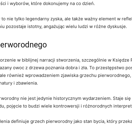
ości i⁤ wyborów, które dokonujemy na co dzień.
 nie⁣ tylko legendarny zyska, ale także ważny element w refleks
⁣ pozostaje istotny,⁤ angażując wielu ludzi w różne‌ dyskusje.
pierworodnego
zenie w‌ biblijnej narracji ​stworzenia, szczególnie w‌ Księdz
azany owoc ⁣z drzewa poznania‌ dobra i⁣ zła.⁢ To przestępstwo po
u, ale również wprowadzeniem zjawiska grzechu pierworodnego, 
 natury i zbawienia.
rworodny nie jest jedynie​ historycznym wydarzeniem. Staje się
odu, pojęcie⁣ to budzi wiele kontrowersji i różnorodnych interpreta
lenia definiuje grzech pierworodny jako stan bycia, który przeka