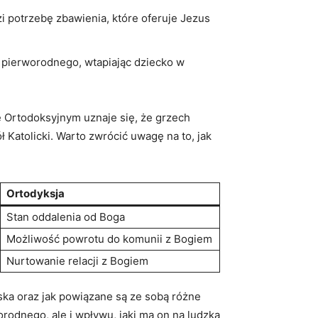
 potrzebę zbawienia, które oferuje Jezus
 pierworodnego, wtapiając ‍dziecko w
e Ortodoksyjnym uznaje się,‍ że grzech‍
ół⁢ Katolicki. Warto zwrócić uwagę na to, jak
Ortodyksja
Stan oddalenia​ od​ Boga
Możliwość‍ powrotu do komunii z ​Bogiem
Nurtowanie relacji ​z Bogiem
ska oraz jak powiązane są ze sobą różne
rodnego, ale ‌i wpływu,⁢ jaki ma on na ‌ludzką