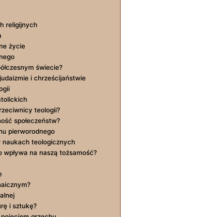
 ‌religijnych
a
e ⁢życie
dnego
ółczesnym świecie?
udaizmie i chrześcijaństwie
gii
tolickich
zeciwnicy teologii?
lność społeczeństw?
chu pierworodnego
 naukach‌ teologicznych
to wpływa na naszą tożsamość?
e
chaicznym?
alnej
rę i sztukę?
 pojęciem grzechu