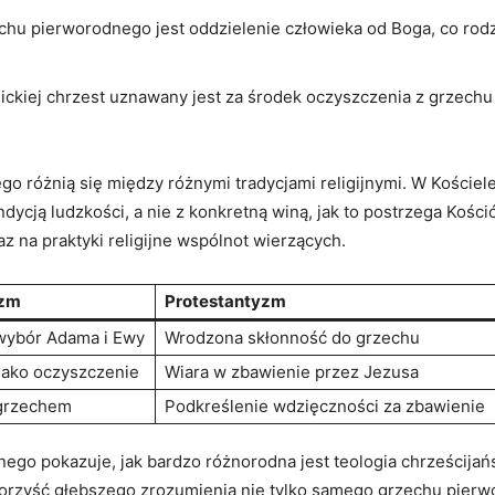
hu pierworodnego jest oddzielenie człowieka od Boga, co rodzi
lickiej chrzest uznawany jest za środek oczyszczenia z grzechu
o‌ różnią się między różnymi‌ tradycjami religijnymi. W Kościel
ycją ludzkości,‍ a nie z konkretną ​winą, jak‌ to ⁤postrzega Kości
az na praktyki religijne wspólnot wierzących.
yzm
Protestantyzm
wybór Adama i Ewy
Wrodzona skłonność do grzechu
jako oczyszczenie
Wiara w zbawienie przez Jezusa
 grzechem
Podkreślenie wdzięczności za‌ zbawienie
ego pokazuje, jak bardzo różnorodna jest teologia chrześcijań
⁢na korzyść głębszego‍ zrozumienia nie tylko samego grzechu pierwo