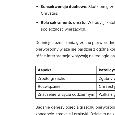
Konsekwencje duchowe:
Skutkiem grzec
Chrystus.
Rola sakramentu chrztu:
W tradycji kato
społeczność wierzących.
Definicje i oznaczenia grzechu ​pierworodneg
pierworodny‍ wiąże się bardziej z ogólną kond
różne⁣ interpretacje wpływają na teologię or
Aspekt
katolic
Źródło grzechu
Zgubny 
Rozwiązanie
Chrzest 
Znaczenie w życiu codziennym
Walką z
Badanie genezy pojęcia grzechu pierworodn
koncepcje, tradycje ⁢i praktyki.‍ Działa⁤ to 