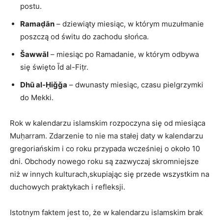
postu.
Ramaḍān
– dziewiąty miesiąc, w którym muzułmanie
poszczą od świtu do zachodu słońca.
Šawwāl
– miesiąc po Ramadanie, w którym odbywa
się święto Īd al-Fiṭr.
Dhū al-Ḥiǧǧa
– dwunasty miesiąc, czasu pielgrzymki
do Mekki.
Rok w kalendarzu islamskim rozpoczyna się od miesiąca
Muḥarram. Zdarzenie to nie ma stałej daty w kalendarzu
gregoriańskim i co roku przypada wcześniej o około 10
dni. Obchody nowego roku są zazwyczaj skromniejsze
niż w innych kulturach,skupiając się przede wszystkim na
duchowych praktykach i refleksji.
Istotnym faktem jest to, że w kalendarzu islamskim brak