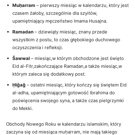
Muḥarram
– pierwszy miesiąc w kalendarzu, który jest
czasem żałoby, szczególnie dla szyitów,
upamiętniający męczeństwo Imama Husajna.
Ramadan
– dziewiąty miesiąc, znany przede
wszystkim z postu, to czas głębokiego duchowego
oczyszczenia i refleksji.
Šawwal
– miesiąc,w którym obchodzone jest święto
Eid al-Fitr,zakończające Ramadan,a także miesiąc,w
którym zaleca się dodatkowy post.
Ḥiǧaǧ
– ostatni miesiąc, który kończy się świętem Eid
al-adha, upamiętniającym gotowość Ibrahima do
poświęcenia swojego syna, a także czas pielgrzymki
do Mekki.
Obchody Nowego Roku w kalendarzu islamskim, który
zaczyna się od miesiąca muḥarram, nie mają takiego