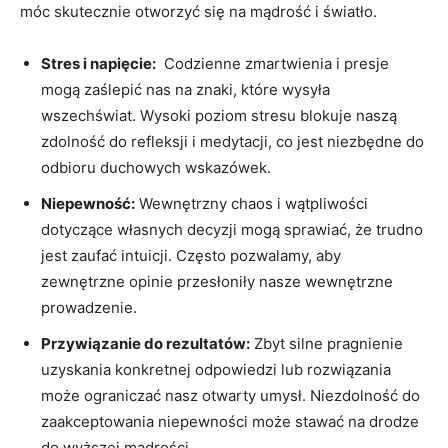
móc skutecznie otworzyć się na mądrość i światło.
Stres i napięcie:
⁢ Codzienne zmartwienia i presje
mogą zaślepić nas na znaki,‍ które ​wysyła
wszechświat. Wysoki poziom stresu blokuje naszą
zdolność do refleksji i medytacji, co jest niezbędne ⁤do
odbioru duchowych wskazówek.
Niepewność:
Wewnętrzny chaos i wątpliwości
dotyczące własnych decyzji mogą sprawiać, że trudno
jest zaufać intuicji. Często pozwalamy, aby
zewnętrzne opinie ⁤przesłoniły nasze wewnętrzne
prowadzenie.
Przywiązanie ⁢do rezultatów:
Zbyt silne ‍pragnienie
uzyskania konkretnej odpowiedzi lub rozwiązania
może⁣ ograniczać nasz otwarty umysł. Niezdolność‌ do
zaakceptowania niepewności ⁢może stawać na drodze
do wyższej mądrości.