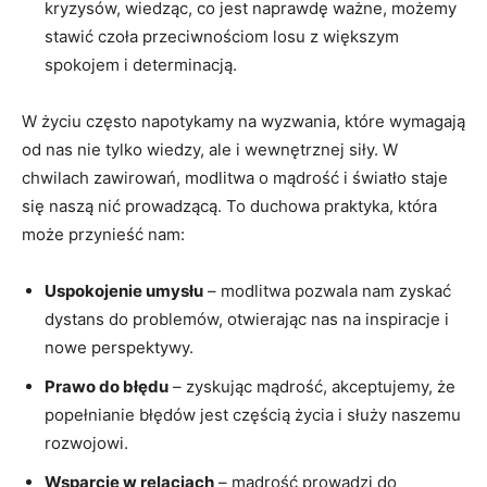
kryzysów, wiedząc, co jest naprawdę ważne, możemy
‍stawić​ czoła przeciwnościom losu z większym
spokojem i determinacją.
W życiu często napotykamy na wyzwania, które wymagają
od nas nie‌ tylko wiedzy, ale i wewnętrznej siły. W
chwilach‍ zawirowań, modlitwa⁢ o mądrość i światło staje⁣
się naszą‍ nić prowadzącą. To ‌duchowa praktyka, która
może przynieść nam:
Uspokojenie umysłu
– modlitwa pozwala nam zyskać
dystans do‌ problemów, otwierając nas na inspiracje i
nowe perspektywy.
Prawo ⁢do błędu
– zyskując⁣ mądrość, akceptujemy, że
popełnianie błędów jest częścią życia i służy naszemu
rozwojowi.
Wsparcie w ​relacjach
– mądrość prowadzi do