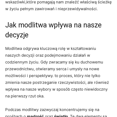
wskazówki,które​ pomagają nam znaleźć właściwą ścieżkę
w życiu ⁤pełnym zawirowań i nieprzewidywalności.
Jak modlitwa wpływa na nasze
decyzje
Modlitwa odgrywa kluczową rolę w kształtowaniu
naszych decyzji oraz podejmowaniu działań w
codziennym życiu. Gdy zwracamy się ku duchowemu
przewodnictwu, otwieramy serca i umysły na nowe
możliwości ⁤i perspektywy. to proces, który⁣ nie tylko
zmienia nasze postrzeganie rzeczywistości, ale również
wpływa na nasze wybory w sposób⁢ często niewidoczny
na pierwszy rzut oka.
Podczas modlitwy zazwyczaj koncentrujemy się na
prośbach o
mądrość
oraz
światło
. Te dwa elementy są