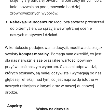
‌stajemy się bardziej otwarci na potrzeby innych, co z‌
kolei pozwala na podejmowanie ⁣bardziej
zrównoważonych wyborów.
Refleksja i autocenzura:
Modlitwa stwarza przestrzeń
do⁣ przemyśleń, co sprzyja wewnętrznej ocenie
naszych motywów i działań.
W kontekście podejmowania decyzji, modlitwa działa jak
swoisty
kompas moralny
. Pomaga nam określić, co jest
dla nas najważniejsze oraz jakie wartości ⁤powinny
przyświecać naszym wyborom. ⁢Czasami ⁤odpowiedzi,
których szukamy,⁣ są mniej oczywiste i wymagają od nas
głębszej refleksji nad tym, co jest naprawdę istotne w
naszych relacjach z innymi oraz w naszej duchowej
drodze.
Aspekty
Wpływ na decyzje