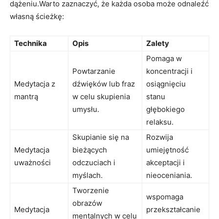
dążeniu.Warto zaznaczyć, że każda osoba może odnaleźć
własną ścieżkę:
Technika
Opis
Zalety
Pomaga w
Powtarzanie
koncentracji i
Medytacja z
dźwięków lub fraz
osiągnięciu
mantrą
w celu skupienia
stanu
umysłu.
głębokiego
relaksu.
Skupianie się na
Rozwija
Medytacja
bieżących
umiejętność
uważności
odczuciach i
akceptacji i
myślach.
nieoceniania.
Tworzenie
wspomaga
obrazów
Medytacja
przekształcanie
mentalnych w celu