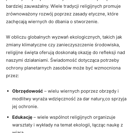
bardziej zauważalny. Wiele tradycji ⁢religijnych promuje
zrównoważony ⁣rozwój poprzez ‌zasady etyczne, ‌które
zachęcają ⁢wiernych‌ do‌ dbania‍ o stworzenie.
W⁣ obliczu globalnych wyzwań ekologicznych, takich jak
zmiany klimatyczne czy‍ zanieczyszczenie środowiska,
religijne ⁣święta oferują doskonałą okazję do refleksji nad
naszymi działaniami. Świadomość⁣ dotycząca ⁤potrzeby
ochrony‌ planetarnych zasobów może być wzmocniona
przez:
Obrzędowość
⁣–​ wielu wiernych ‌poprzez obrzędy i
modlitwy wyraża wdzięczność za dar natury,co sprzyja
jej ochronie.
Edukację
⁢– wiele‍ wspólnot religijnych organizuje
warsztaty i ⁢wykłady na temat ekologii, łącząc naukę ‍z
wiarą.