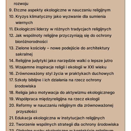
rozwoju
Etczne aspekty ekologiczne w nauczaniu religijnym
Kryzys klimatyczny ⁤jako wyzwanie dla sumienia
wiernych
Ekologiczni liderzy w różnych tradycjach religijnych
Jak wspólnoty religijne przyczyniają się do ochrony
bioróżnorodności
Zielone kościoły – nowe podejście do architektury
sakralnej
Religijne judytyki jako narzędzie walki o lepsze ​jutro
Wzajemne inspiracje ⁣religii i ekologii w XXI wieku
Zrównoważony‌ styl życia w praktykach duchowych
Szkoły⁢ biblijne i ich działania na rzecz ​ochrony
środowiska
Religia jako motywacja do aktywizmu ekologicznego
Współpraca ​międzyreligijna na rzecz ekologii
Reformy w ​nauczaniu religijnym ‍dla zrównoważonej
przyszłości
Edukacja ekologiczna w instytucjach⁣ religijnych
Tworzenie wspólnych strategii dla ochrony środowiska
Globalne ruchy⁢ ekologiczne w kontekście religijnym