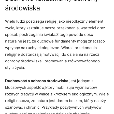
środowiska
Wielu ludzi postrzega ‍religię jako ​nieodłączny⁢ element⁤
życia, który kształtuje nasze przekonania,‌ wartości oraz
sposób postrzegania świata.Z tego powodu dość
naturalne jest, że duchowe fundamenty mogą znacząco
wpłynąć na ruchy ekologiczne. ‍Wiara i przekonania​
religijne ‍dostarczają motywacji do działania na‍ rzecz
ochrony​ środowiska‌ i promowania ​zrównoważonego
stylu życia.
Duchowość a ochrona środowiska
jest jednym ⁤z
kluczowych​ aspektów,który‌ mobilizuje wyznawców
różnych tradycji w walce ​z kryzysem ekologicznym. Wiele
religii ⁣naucza,⁢ że natura ⁤jest darem boskim, ⁤który należy
szanować i chronić. Przykłady pozytywnych ⁢wpływów
⁣duchowości na ⁣ekologiczne działania obejmują: