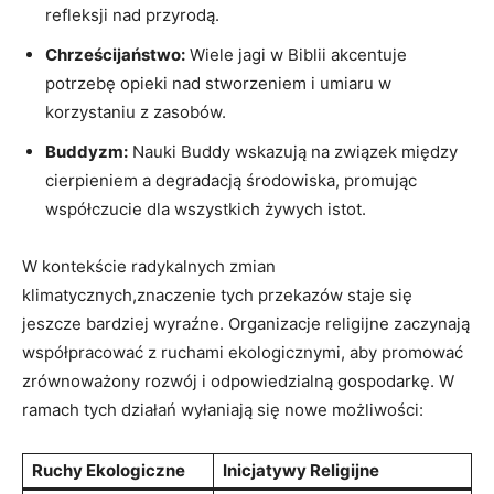
refleksji nad⁢ przyrodą.
Chrześcijaństwo:
Wiele jagi w Biblii‌ akcentuje
potrzebę opieki nad stworzeniem ‍i⁤ umiaru w
korzystaniu z zasobów.
Buddyzm:
Nauki Buddy ⁤wskazują‌ na związek między⁣
cierpieniem a ‌degradacją środowiska, promując
współczucie dla wszystkich żywych istot.
W kontekście radykalnych zmian
klimatycznych,znaczenie tych przekazów staje ⁤się
jeszcze bardziej ‍wyraźne. Organizacje religijne ⁢zaczynają
współpracować ‍z ruchami ⁤ekologicznymi, aby promować
zrównoważony rozwój i odpowiedzialną ​gospodarkę. W
ramach tych działań wyłaniają ⁣się nowe możliwości:
Ruchy Ekologiczne
Inicjatywy‌ Religijne