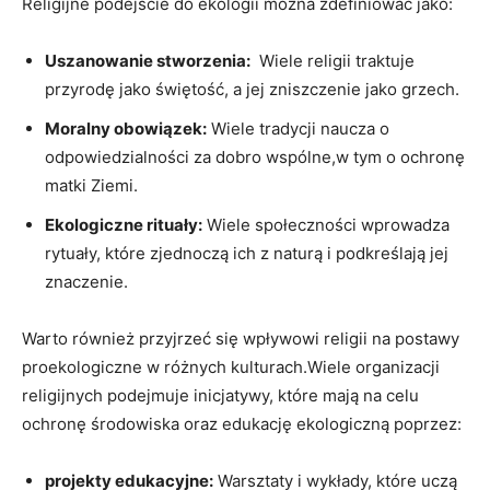
Religijne podejście do ekologii można zdefiniować jako:
Uszanowanie stworzenia:
⁣ Wiele religii⁤ traktuje
przyrodę ‌jako⁣ świętość, a jej zniszczenie jako grzech.
Moralny obowiązek:
‍Wiele ‌tradycji naucza o
odpowiedzialności za dobro⁢ wspólne,w⁤ tym o ⁢ochronę
matki Ziemi.
Ekologiczne rituały:
Wiele społeczności wprowadza
rytuały, które zjednoczą ich z ⁤naturą i ​podkreślają jej⁢
znaczenie.
Warto również przyjrzeć‍ się wpływowi religii ⁢na postawy
⁣proekologiczne ‍w różnych ⁣kulturach.Wiele organizacji
‍religijnych podejmuje inicjatywy, które mają⁢ na celu
‌ochronę ⁤środowiska oraz edukację ekologiczną poprzez:
projekty ​edukacyjne:
Warsztaty i wykłady,⁢ które uczą