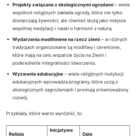
Projekty związane⁤ z ekologicznymi ogrodami
– wiele
wspólnot religijnych ‌zakłada ogrody, które nie tylko
dostarczają żywności, ale również ​służą jako⁣ miejsce
wspólnej medytacji i​ nauki o ⁢harmonii z‍ naturą.
Wydarzenia ​modlitewne‌ na rzecz ziemi
– w różnych‌
tradycjach organizowane są‌ modlitwy⁣ i ⁢ceremonie,
‌które mają‌ na celu wsparcie ⁣życia na⁤ Ziemi i
podkreślenie integralności stworzenia.
Wyzwania edukacyjne
– wiele religijnych ⁢instytucji
edukacyjnych wprowadza⁣ programy, które uczą o
ekologicznych zagrożeniach ⁢i promują zrównoważony
rozwój.
Przykłady, które warto wyróżnić,⁢ to:
Inicjatywa
Religia
Opis