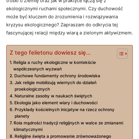
troski o Ziemię oraz‍ jak w praktyce łączą się z
ekologicznymi ruchami społecznymi.⁢ Czy duchowość
może być kluczem do zrozumienia i ⁣rozwiązywania‌
kryzysu ekologicznego? Zapraszam do odkrycia tej
fascynującej relacji ⁢między wiarą a zielonym aktywizmem.
Z tego felietonu dowiesz się...
Religia a ruchy ekologiczne w kontekście‌
współczesnych wyzwań
Duchowe fundamenty ochrony środowiska
Jak religie mobilizują wiernych do działań
proekologicznych
Naturalne zasoby w naukach świętych
Ekologia ​jako element wiary i duchowości
Przykłady kościelnych inicjatyw na rzecz ‌ochrony⁢
planety
Rola mądrości tradycji religijnych w walce‌ ze zmianami‍
klimatycznymi
Religijne święta a promowanie zrównoważonego