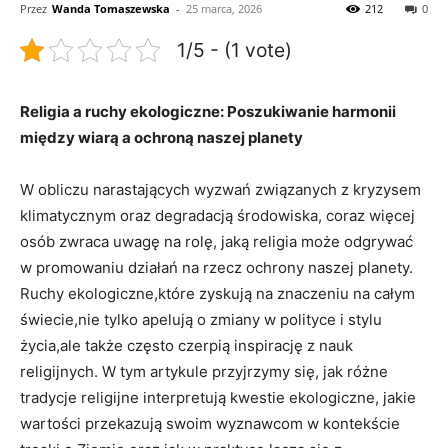
Przez
Wanda Tomaszewska
-
25 marca, 2026
212
0
1/5 - (1 vote)
Religia a ruchy ekologiczne: Poszukiwanie ‍harmonii
między wiarą ⁣a ochroną naszej‌ planety
W‌ obliczu‍ narastających wyzwań związanych z⁢ kryzysem⁣
klimatycznym oraz degradacją ‌środowiska, coraz więcej
‍osób zwraca ​uwagę na ​rolę, jaką religia może odgrywać
w ⁣promowaniu działań na⁢ rzecz ochrony‍ naszej planety.
‍Ruchy ekologiczne,które zyskują na⁣ znaczeniu na całym
świecie,nie tylko⁤ apelują o zmiany‌ w polityce i stylu
życia,ale także ‍często czerpią inspirację z nauk
religijnych.⁣ W tym artykule ​przyjrzymy się, jak​ różne​
tradycje ⁤religijne interpretują kwestie ekologiczne, jakie
wartości ⁣przekazują swoim wyznawcom w kontekście‍