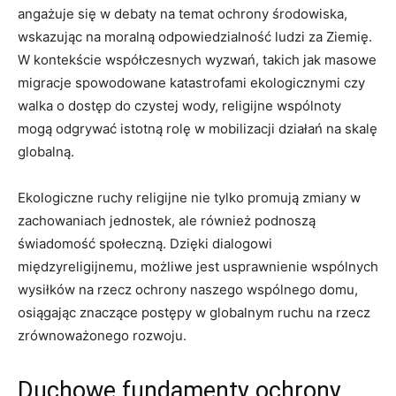
angażuje się w debaty na ⁣temat ochrony środowiska,
⁤wskazując ⁢na moralną​ odpowiedzialność ludzi⁢ za Ziemię.
W kontekście współczesnych wyzwań, ‌takich​ jak masowe​
migracje spowodowane⁢ katastrofami ekologicznymi czy
‌walka o dostęp do czystej wody,‌ religijne wspólnoty
mogą odgrywać istotną rolę​ w mobilizacji‌ działań na​ skalę
globalną.
Ekologiczne ruchy religijne nie tylko promują zmiany w
zachowaniach jednostek, ale również podnoszą
świadomość społeczną.⁢ Dzięki dialogowi
⁣międzyreligijnemu, możliwe jest ⁣usprawnienie wspólnych
wysiłków⁤ na⁤ rzecz ochrony naszego⁤ wspólnego domu,⁤
osiągając znaczące postępy w globalnym ruchu na rzecz
zrównoważonego rozwoju.
Duchowe fundamenty ochrony