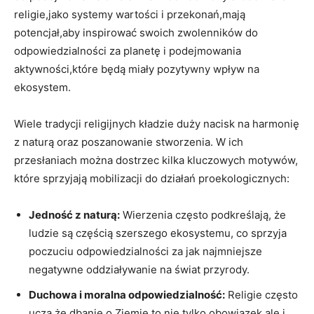
religie,jako systemy wartości i ⁢przekonań,mają⁢
potencjał,aby inspirować swoich zwolenników do
odpowiedzialności za ​planetę ⁤i podejmowania
aktywności,które będą miały pozytywny ⁤wpływ na
‌ekosystem.
Wiele tradycji religijnych kładzie duży nacisk na harmonię⁣
z naturą oraz poszanowanie stworzenia. W ich
przesłaniach można dostrzec kilka kluczowych motywów,
które sprzyjają mobilizacji do działań proekologicznych:
Jedność z naturą:
Wierzenia‌ często podkreślają, że
ludzie ‌są częścią szerszego ekosystemu, co⁣ sprzyja
poczuciu odpowiedzialności za jak najmniejsze
negatywne oddziaływanie na świat przyrody.
Duchowa i moralna odpowiedzialność:
Religie ‍często
uczą,że dbanie o ⁢Ziemię to nie tylko obowiązek,ale i ​