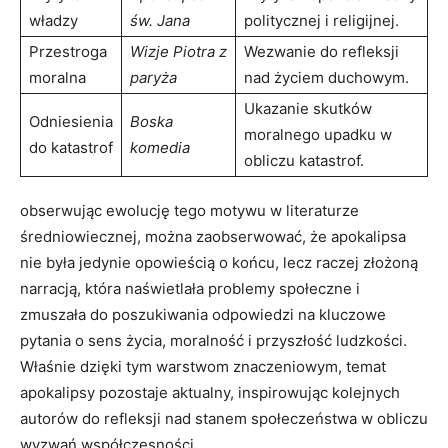
władzy
św. Jana
politycznej i religijnej.
Przestroga
Wizje Piotra z
Wezwanie do refleksji
moralna
paryża
nad życiem duchowym.
Ukazanie skutków
Odniesienia
Boska‌
moralnego upadku w
do katastrof
komedia
obliczu ⁢katastrof.
obserwując ewolucję tego motywu w literaturze
średniowiecznej, można zaobserwować, że apokalipsa
nie była jedynie opowieścią o końcu, lecz raczej złożoną
narracją, która naświetlała⁣ problemy społeczne i
⁢zmuszała do poszukiwania odpowiedzi na​ kluczowe
‌pytania o sens ⁢życia, moralność i przyszłość ludzkości.
Właśnie dzięki tym warstwom znaczeniowym,⁤ temat
‌apokalipsy ​pozostaje aktualny, inspirowując kolejnych
autorów do ⁣refleksji nad stanem⁣ społeczeństwa w obliczu
wyzwań współczesności.