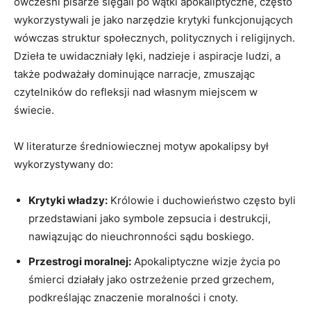
ówcześni pisarze⁤ sięgali po wątki apokaliptyczne, często
wykorzystywali je jako narzędzie‌ krytyki funkcjonujących
wówczas struktur społecznych, politycznych i religijnych.
Dzieła‍ te ⁢uwidaczniały lęki, nadzieje‍ i aspiracje ludzi, a
także podważały dominujące‍ narracje, zmuszając
czytelników do refleksji nad własnym miejscem w⁢
świecie.
W literaturze średniowiecznej motyw‍ apokalipsy był
wykorzystywany do:
Krytyki władzy:
Królowie i duchowieństwo często‌ byli
przedstawiani jako symbole zepsucia i ⁢destrukcji,
nawiązując do ⁢nieuchronności sądu boskiego.
Przestrogi moralnej:
Apokaliptyczne wizje życia po
⁣śmierci działały jako ostrzeżenie przed grzechem,‍
podkreślając znaczenie moralności i cnoty.