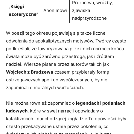
Proroctwa, wróżby,
„Księgi
Anonimowi
zjawiska
ezoteryczne”
nadprzyrodzone
W poezji tego okresu pojawiają się także liczne
odwołania do apokaliptycznych ⁢motywów. Twórcy często
podkreślali, że faworyzowana ​przez nich narracja końca
świata może być ​zarówno przestrogą, jak i źródłem
nadziei. Wiersze pisane ⁣przez autorów takich jak
Wojciech z Brudzewa
czasem przybierały ​formę
ostrzegawczych apeli do współczesnych, by nie
zapominali o moralnych wartościach.
Nie można również zapomnieć o
legendach ‍i podaniach
ludowych
, które⁣ w swej narracji opowiadały o
kataklizmach i nadchodzącej⁢ zagładzie.Te opowieści​ były
często przekazywane ustnie ⁢przez ‍pokolenia, co