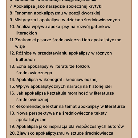
Apokalipsa jako⁢ narzędzie społecznej krytyki
Fenomen apokaliptyzmu w poezji dworskiej
Mistycyzm i apokalipsa w dziełach średniowiecznych
Analiza wpływu‌ apokalipsy na rozwój gatunków
literackich
Znakomici pisarze średniowiecza i ich apokaliptyczne
‍wizje
Różnice w‌ przedstawianiu apokalipsy w różnych
kulturach
Echa ​apokalipsy w literaturze folkloru
średniowiecznego
Apokalipsa w ikonografii średniowiecznej
Wpływ apokaliptycznych narracji na historię idei
Jak apokalipsa kształtuje‍ moralność w literaturze
⁣średniowiecznej
Rekomendacje lektur na temat⁤ apokalipsy w literaturze
Nowa perspektywa na średniowieczne teksty⁢
apokaliptyczne
Apokalipsa jako inspiracja dla współczesnych ​autorów
Zjawisko apokaliptyzmu w sztuce średniowiecza