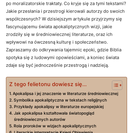
po moralizatorskie traktaty. Co kryje się za⁢ tymi tekstami?
Jakie przesłania i przestrogi‌ kierowali ‌autorzy do swoich
współczesnych? W dzisiejszym artykule⁤ przyjrzymy ⁢się
fascynującemu świata apokaliptycznych wizji,​ jakie
⁤zrodziły się w⁢ średniowiecznej literaturze, oraz⁤ ich
wpływowi na ówczesną kulturę i społeczeństwo.
Zapraszamy do odkrywania tajemnic epoki, gdzie Biblia‌
spotyka się z ludowymi opowieściami, a koniec świata
zdaje‍ się ⁢być jednocześnie przestrogą i nadzieją.
Z tego felietonu dowiesz się...
Apokalipsa i jej znaczenie w literaturze‌ średniowiecznej
Symbolika apokaliptyczna w‌ tekstach religijnych
Przykłady apokalipsy w literaturze europejskiej
Jak apokalipsa kształtowała ‌światopogląd
średniowiecznych ‍autorów
Rola ⁤proroków w wizjach ‌apokaliptycznych
Literackie‍ interpretacje Księgi Objawienia