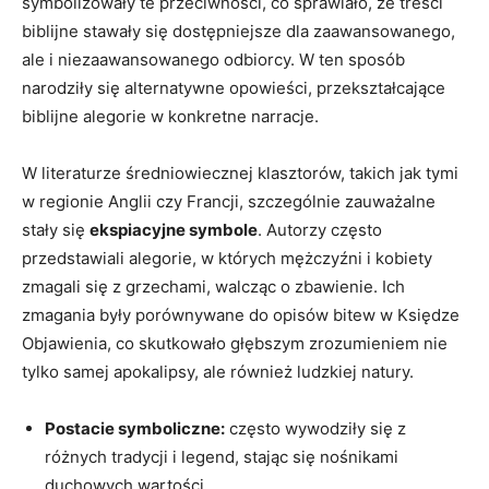
symbolizowały te przeciwności, co sprawiało, że treści
biblijne stawały ⁣się dostępniejsze dla zaawansowanego,
ale i niezaawansowanego odbiorcy. W ten sposób
narodziły się alternatywne opowieści, przekształcające
biblijne alegorie w konkretne narracje.
W‌ literaturze średniowiecznej klasztorów, takich jak tymi
w regionie Anglii czy Francji, szczególnie zauważalne
stały się
ekspiacyjne⁣ symbole
. Autorzy często
przedstawiali alegorie,​ w których mężczyźni i kobiety
zmagali się z grzechami, walcząc o zbawienie. Ich
zmagania były porównywane do opisów bitew w Księdze
Objawienia, co skutkowało głębszym zrozumieniem nie
tylko samej apokalipsy, ale również ludzkiej natury.
Postacie symboliczne:
‍często wywodziły się z
różnych tradycji i legend, stając się nośnikami
duchowych wartości.