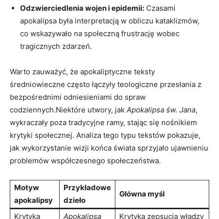
Odzwierciedlenia wojen‍ i⁢ epidemii:
Czasami
apokalipsa była interpretacją w ⁢obliczu ⁢kataklizmów,
co wskazywało ⁣na społeczną frustrację​ wobec
tragicznych zdarzeń.
Warto⁢ zauważyć, że apokaliptyczne teksty
średniowieczne często łączyły teologiczne​ przesłania z
bezpośrednimi odniesieniami ‍do spraw
codziennych.Niektóre utwory, jak
Apokalipsa ‌św. Jana
,
wykraczały poza tradycyjne ramy, stając się nośnikiem
⁢krytyki społecznej.‌ Analiza tego⁣ typu⁤ tekstów ‌pokazuje,
jak wykorzystanie wizji⁢ końca świata sprzyjało ujawnieniu​
problemów współczesnego społeczeństwa.
Motyw
Przykładowe
Główna myśl
apokalipsy
⁣dzieło
Krytyka​
Apokalipsa
Krytyka zepsucia władzy⁤