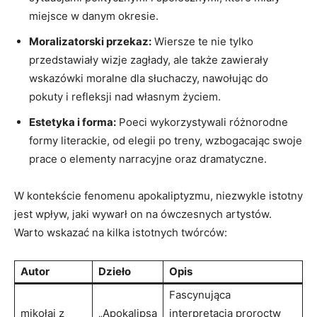
miejsce w danym okresie.
Moralizatorski przekaz:
Wiersze te nie tylko
przedstawiały wizje zagłady, ⁣ale także zawierały
wskazówki moralne dla słuchaczy, ​nawołując do
pokuty i refleksji nad⁣ własnym życiem.
Estetyka​ i‌ forma:
Poeci wykorzystywali różnorodne
‌formy literackie, od elegii‍ po treny, ⁢wzbogacając swoje
prace ‌o​ elementy ‌narracyjne‍ oraz ‍dramatyczne.
W ‍kontekście fenomenu apokaliptyzmu, niezwykle istotny
jest wpływ, jaki wywarł on⁤ na ówczesnych artystów.
Warto wskazać na kilka istotnych twórców:
Autor
Dzieło
Opis
Fascynująca
mikołaj z
„Apokalipsa
‍interpretacja proroctw