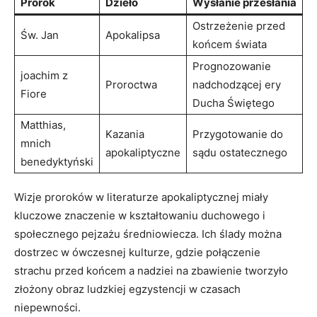
Prorok
Dzieło
Wysłanie przesłania
Ostrzeżenie⁢ przed
Św. ⁣Jan
Apokalipsa
końcem świata
Prognozowanie
joachim ⁣z
Proroctwa
nadchodzącej ery
Fiore
Ducha Świętego
Matthias,
Kazania
Przygotowanie ‌do
mnich
apokaliptyczne
sądu ostatecznego
benedyktyński
Wizje proroków w literaturze apokaliptycznej miały
kluczowe znaczenie w ⁢kształtowaniu duchowego‍ i
społecznego pejzażu średniowiecza. Ich⁢ ślady można
‍dostrzec w ówczesnej kulturze, gdzie połączenie
strachu przed końcem a nadziei na zbawienie tworzyło
złożony obraz ludzkiej egzystencji w czasach
niepewności.