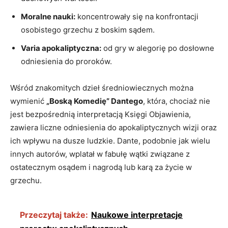
Moralne‍ nauki:
koncentrowały się na konfrontacji
osobistego grzechu z boskim sądem.
Varia apokaliptyczna:
od gry‍ w alegorię po dosłowne
odniesienia do proroków.
Wśród‌ znakomitych dzieł średniowiecznych można
⁢wymienić
„Boską ⁤Komedię” Dantego
, która, chociaż ⁣nie
jest bezpośrednią interpretacją⁣ Księgi⁢ Objawienia,⁤
zawiera liczne odniesienia‌ do apokaliptycznych wizji oraz⁤
ich wpływu ‌na dusze ludzkie. Dante, podobnie jak wielu
innych autorów, wplatał w ‍fabułę wątki związane z
ostatecznym osądem i nagrodą lub karą za życie w
grzechu.
Przeczytaj także:
Naukowe interpretacje