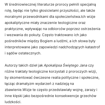
W średniowiecznej literaturze prorocy pełnili specjalną
rolę,⁣ będąc nie tylko​ głosicielami przyszłości, ale⁢ także
moralnymi przewodnikami⁣ dla ​społeczeństwa.Ich wizje
apokaliptyczne⁣ miały znaczenie teologiczne oraz
praktyczne, wpływając na odbiorców poprzez ostrzeżenia
i wezwania⁢ do​ pokuty. Często ⁤traktowano ich jako
pośredników między Bogiem a⁤ ludźmi, a ich słowa⁤ były
interpretowane jako​ zapowiedzi⁢ nadchodzących katastrof
i sądów⁣ ostatecznych.
Autorzy takich dzieł jak
Apokalipsa Świętego Jana
czy
różne traktaty teologiczne korzystali z proroczych wizji,
by skomentować ówczesne realia polityczne i społeczne,
łącząc dramatyzm wydarzeń z ‌nadzieją na
⁢zbawienie.Wizje te często przedstawiały wojnę,⁤ zarazy i
⁢inne klęski jako bezpośrednie konsekwencje ⁢grzechów
ludzkości.