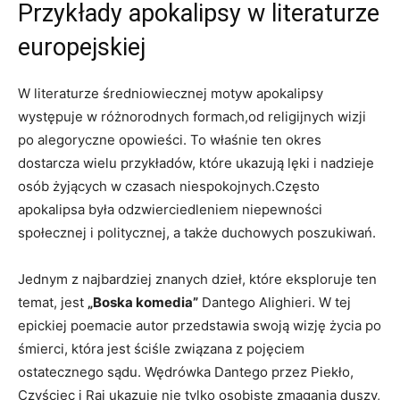
Przykłady apokalipsy w literaturze
europejskiej
W literaturze średniowiecznej motyw apokalipsy⁤
występuje w różnorodnych formach,od religijnych wizji‌
po alegoryczne opowieści. To właśnie ten ⁤okres⁤
dostarcza wielu ​przykładów, które ukazują lęki⁢ i nadzieje
osób żyjących w czasach niespokojnych.Często
apokalipsa była odzwierciedleniem niepewności
społecznej ‍i politycznej, ​a także duchowych poszukiwań.
Jednym z najbardziej znanych dzieł, ​które eksploruje ten
temat, jest
„Boska komedia”
Dantego Alighieri. ‌W tej
epickiej poemacie autor przedstawia‌ swoją wizję życia po
śmierci, która ‍jest ściśle związana z pojęciem
ostatecznego sądu. ‌Wędrówka Dantego przez Piekło,
Czyściec i ⁤Raj‍ ukazuje nie tylko osobiste zmagania duszy,