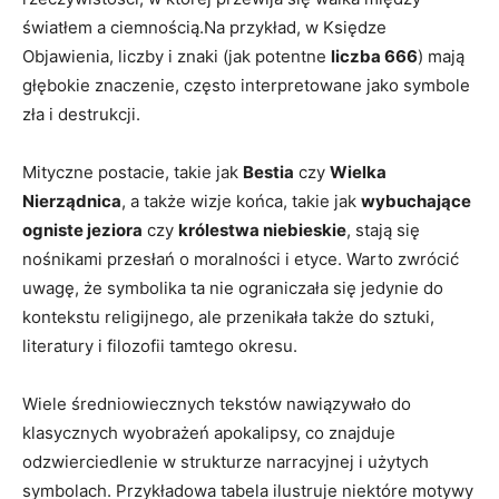
światłem a ciemnością.Na przykład,⁢ w Księdze
Objawienia, liczby‌ i znaki (jak potentne
liczba 666
) mają
głębokie znaczenie, często interpretowane⁢ jako‍ symbole
zła i⁣ destrukcji.
Mityczne postacie,⁤ takie jak‌
Bestia
czy
Wielka⁤
Nierządnica
, a także wizje ‌końca, takie jak
wybuchające
ogniste jeziora
⁤czy
królestwa niebieskie
,​ stają się
nośnikami przesłań ‍o ⁢moralności i ⁣etyce. Warto zwrócić
uwagę, że symbolika ta nie ​ograniczała się jedynie do
kontekstu religijnego, ale przenikała także do sztuki,
literatury‍ i filozofii tamtego ​okresu.
Wiele średniowiecznych tekstów nawiązywało⁤ do
klasycznych ⁣wyobrażeń apokalipsy, co znajduje⁣
odzwierciedlenie w strukturze narracyjnej i ⁣użytych⁢
symbolach. Przykładowa tabela ilustruje niektóre motywy