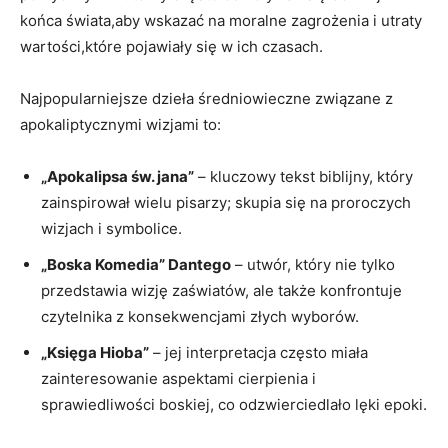
końca świata,aby⁢ wskazać na moralne zagrożenia⁤ i utraty
wartości,które pojawiały się w​ ich czasach.
Najpopularniejsze dzieła średniowieczne związane z
apokaliptycznymi wizjami to:
„Apokalipsa św. jana”
– kluczowy tekst biblijny, który
zainspirował wielu pisarzy; ⁣skupia⁢ się na proroczych
wizjach i symbolice.
„Boska Komedia” Dantego
– utwór, ⁣który nie tylko
przedstawia⁤ wizję‍ zaświatów, ale także konfrontuje
czytelnika z konsekwencjami złych‌ wyborów.
„Księga Hioba”
– jej interpretacja często ‌miała
zainteresowanie aspektami cierpienia i
sprawiedliwości boskiej, co odzwierciedlało lęki epoki.