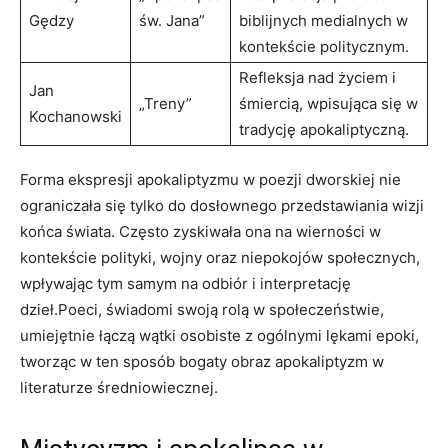
Gędzy
św. Jana”
biblijnych medialnych w
⁣kontekście politycznym.
Refleksja nad ⁢życiem i
Jan
„Treny”
śmiercią, wpisująca się w
Kochanowski
tradycję apokaliptyczną.
Forma ekspresji ⁤apokaliptyzmu w poezji dworskiej nie
ograniczała się tylko do dosłownego przedstawiania wizji
końca świata. ⁤Często zyskiwała‌ ona na wierności w
kontekście polityki,‌ wojny⁣ oraz niepokojów ⁢społecznych,
wpływając tym samym​ na⁢ odbiór i interpretację
dzieł.Poeci,​ świadomi swoją ‍rolą w społeczeństwie,
umiejętnie​ łączą wątki osobiste z⁤ ogólnymi lękami epoki,
tworząc w ten sposób bogaty obraz⁣ apokaliptyzm ‌w
literaturze średniowiecznej.