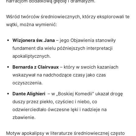
narracjom dodatkową głębię i dramatyzm.
Wśród twórców średniowiecznych, którzy ⁢eksplorowali ‌te
wątki, można wymienić:
Wizjonera św. Jana
– ⁤jego Objawienia stanowiły
fundament ‍dla wielu późniejszych interpretacji
apokaliptycznych.
Bernarda z Clairvaux
– który w ‍swoich kazaniach
wskazywał na ‌nadchodzące czasy jako czas
oczyszczenia.
Dante ‍Alighieri
​ – w „Boskiej Komedii” ukazał drogę
⁣duszy przez piekło, czyściec i⁤ niebo, ‍co
odzwierciedlało ówczesne lęki i nadzieje na
zbawienie.
Motyw apokalipsy w​ literaturze średniowiecznej często