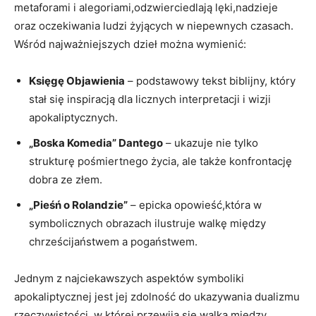
metaforami i alegoriami,odzwierciedlają ⁣lęki,nadzieje
oraz oczekiwania⁤ ludzi żyjących w niepewnych czasach.
‍Wśród najważniejszych⁤ dzieł można ⁢wymienić:
Księgę ‌Objawienia
– podstawowy tekst biblijny, który
stał się inspiracją ⁣dla licznych ‍interpretacji i wizji
apokaliptycznych.
„Boska Komedia” ​Dantego
– ukazuje nie tylko⁤
strukturę pośmiertnego ⁤życia, ale także konfrontację
dobra ze ‌złem.
„Pieśń o Rolandzie”
– epicka opowieść,która ​w
symbolicznych obrazach ilustruje walkę między
⁣chrześcijaństwem a pogaństwem.
Jednym z najciekawszych⁢ aspektów ⁣symboliki
apokaliptycznej jest‌ jej zdolność do ukazywania dualizmu
rzeczywistości, w której przewija się walka między