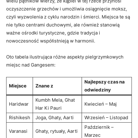
wielu pątników wierzy, że kąpiel w tej rzece przynosi
oczyszczenie grzechów i umożliwia osiągnięcie moksz,
czyli wyzwolenia z cyklu narodzin i śmierci. Miejsca te są
nie tylko centrami duchowymi, ale również stanowią
ważne ośrodki turystyczne, gdzie tradycja i
nowoczesność współistnieją w harmonii.
Oto tabela ilustrująca różne aspekty pielgrzymkowych
miejsc nad Gangesem:
Najlepszy czas na
Miejsce
Znane z
odwiedziny
Kumbh Mela, Ghat
Haridwar
Kwiecień – Maj
Har Ki Pauri
Rishikesh
Joga, Ghaty, Aarti
Wrzesień – Listopad
Październik –
Varanasi
Ghaty, rytuały, Aarti
Marzec