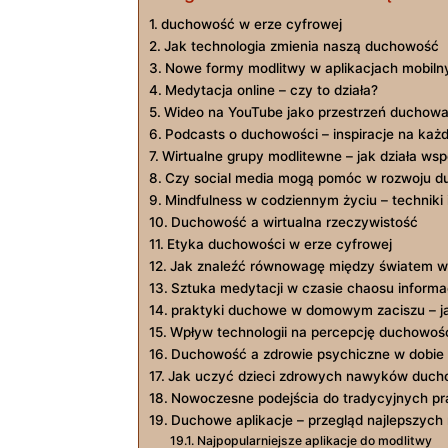
duchowość w erze cyfrowej
Jak technologia zmienia naszą duchowość
Nowe formy‍ modlitwy w aplikacjach mobiln
Medytacja online – ​czy to działa?
Wideo ⁣na YouTube jako przestrzeń duchow
Podcasts o ⁤duchowości –⁣ inspiracje na ka
Wirtualne grupy modlitewne – jak działa wsp
Czy social ‍media mogą pomóc w rozwoju 
Mindfulness w codziennym życiu – techniki i
Duchowość a wirtualna rzeczywistość
Etyka duchowości w erze cyfrowej
Jak znaleźć równowagę między światem w
Sztuka‍ medytacji w czasie chaosu inform
praktyki duchowe w domowym zaciszu – j
Wpływ technologii na percepcję duchowoś
Duchowość a‍ zdrowie psychiczne w dobie
Jak uczyć dzieci zdrowych nawyków duch
Nowoczesne podejścia⁢ do ‍tradycyjnych pra
Duchowe aplikacje – przegląd najlepszych 
Najpopularniejsze aplikacje do modlitwy