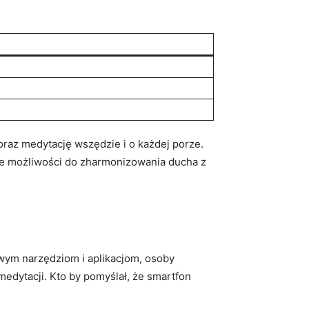
raz medytację wszędzie i o każdej porze.
e⁢ możliwości ​do zharmonizowania ducha z
owym narzędziom i aplikacjom, osoby
tacji. Kto⁢ by ⁢pomyślał, że smartfon⁣