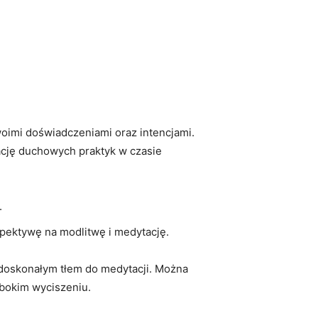
swoimi doświadczeniami oraz intencjami.
ację duchowych praktyk w czasie
.
pektywę⁣ na modlitwę i medytację.
doskonałym tłem do medytacji. Można
ębokim wyciszeniu.