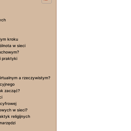
ych
a
żdym kroku
ólnota w sieci
duchowym?
 praktyki
irtualnym a rzeczywistym?
acyjnego
ak zacząć?
ci
 cyfrowej
owych w sieci?
ktyk religijnych
narzędzi