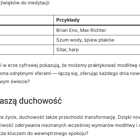
dźwięków do medytacji:
Przykłady
Brian Eno, ‍Max Richter
Szum wody, śpiew ptaków
Sitar, harp
i w erze cyfrowej pokazują, że możemy praktykować modlitwę o
ema odrębnymi sferami — łączą się, oferując każdego​ dnia now
owym świecie?
 naszą duchowość
e życie, duchowość także przechodzi transformację. Dzięki ‌n
ość odkrywania nieznanych wcześniej wymiarów modlitwy i medy
akże kluczem do ​wewnętrznego ​spokoju?