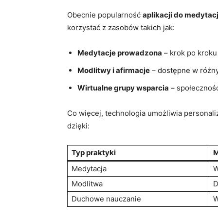
Obecnie popularność
aplikacji do medytacj
korzystać z zasobów takich jak:
Medytacje prowadzona
– krok po ⁢krok
Modlitwy i afirmacje
– dostępne‍ w różny
Wirtualne grupy wsparcia
– społeczności
Co więcej, ‌technologia umożliwia persona
dzięki:
Typ praktyki
M
Medytacja
W
Modlitwa
D
Duchowe nauczanie
W