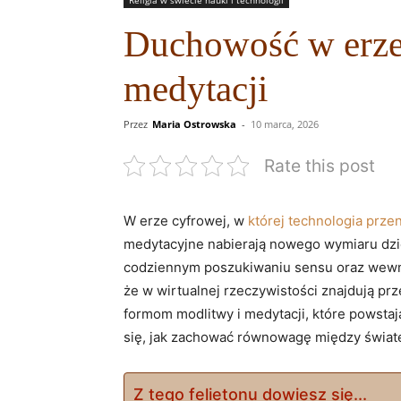
Duchowość w erze
medytacji
Przez
Maria Ostrowska
-
10 marca, 2026
Rate this post
W⁣ erze cyfrowej, w
której technologia prze
medytacyjne nabierają nowego wymiaru dzię
codziennym poszukiwaniu sensu oraz wewnęt
że w wirtualnej rzeczywistości znajdują prze
formom modlitwy i medytacji, które powstają
się, jak zachować równowagę między świate
Z tego felietonu dowiesz się...