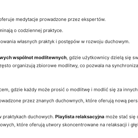
ji oferuje medytacje prowadzone przez ekspertów.
minają o codziennej praktyce.
rowania​ własnych praktyk i postępów w rozwoju duchowym.
owych wspólnot modlitewnych
, gdzie użytkownicy⁤ dzielą się 
ęsto organizują zbiorowe modlitwy, co pozwala na synchroniz
cem, gdzie każdy może prosić ⁣o modlitwę i modlić się za‍ innych
prowadzone przez znanych duchownych, które ⁢oferują nową pers
 w‍ praktykach duchowych.
Playlista relaksacyjna
może stać się 
wych, które oferują⁤ utwory ⁢skoncentrowane na relaksacji ‍i gł