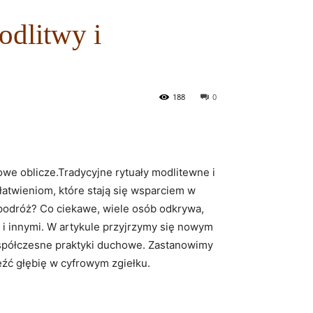
dlitwy i
188
0
we oblicze.Tradycyjne rytuały modlitewne ⁢i
twieniom, które stają się ⁣wsparciem w
podróż?⁣ Co ciekawe, wiele osób odkrywa,
ą i innymi. W artykule​ przyjrzymy się nowym
a współczesne praktyki duchowe. Zastanowimy
źć głębię w cyfrowym zgiełku.