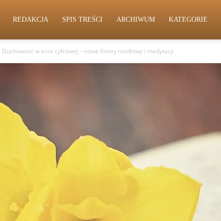
REDAKCJA
SPIS TREŚCI
ARCHIWUM
KATEGORIE
Duchowość w erze cyfrowej – nowe formy modlitwy i medytacji