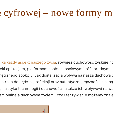
 cyfrowej – nowe formy mo
nika każdy aspekt naszego życia
, również duchowość zyskuje no
ki aplikacjom, platformom społecznościowym i różnorodnym uła
rznego spokoju. Jak ​digitalizacja wpływa na naszą duchową⁣ 
strzeń ​do głębszej refleksji oraz autentycznej łączności z ⁢sob
 na styku‌ technologii i ​duchowości, a także⁢ ich wpływowi ⁢n
m online a ⁣duchowym życiem i czy rzeczywiście możemy znale