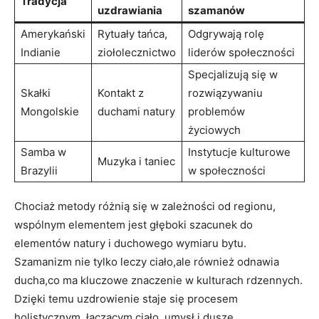
Tradycja
uzdrawiania
szamanów
Amerykański
Rytuały tańca,
Odgrywają rolę
Indianie
ziołolecznictwo
liderów społeczności
Specjalizują się w
Skałki
Kontakt z
rozwiązywaniu
Mongolskie
duchami natury
problemów
życiowych
Samba w
Instytucje kulturowe
Muzyka i taniec
Brazylii
w społeczności
Chociaż metody różnią się w zależności od regionu,
wspólnym elementem jest głęboki szacunek do
elementów natury i duchowego wymiaru bytu.
Szamanizm nie tylko leczy ciało,ale również odnawia
ducha,co ma kluczowe znaczenie w kulturach rdzennych.
Dzięki temu uzdrowienie staje się procesem
holistycznym, łączącym ciało, umysł i duszę.