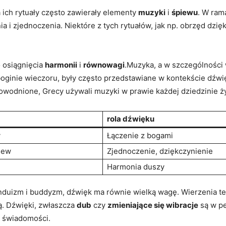
 ich rytuały często zawierały elementy
muzyki
i
śpiewu
. W ram
ia i zjednoczenia. Niektóre z tych rytuałów, jak np. obrzęd dz
o osiągnięcia
harmonii
i
równowagi
.Muzyka, a w szczególności
oginie wieczoru, były często przedstawiane w kontekście dźwi
owodnione, Grecy używali muzyki w prawie każdej dziedzinie życ
rola dźwięku
y
Łączenie z bogami
iew
Zjednoczenie, dziękczynienie
Harmonia duszy
 hinduizm i buddyzm, dźwięk ma równie wielką wagę. Wierzenia te
ą. Dźwięki, zwłaszcza
dub
czy
zmieniające się wibracje
są w pe
w świadomości.