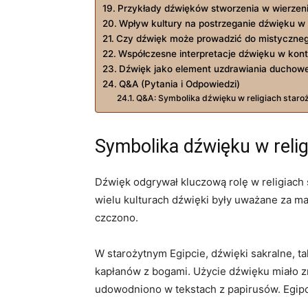
Przykłady dźwięków stworzenia w wierzen
Wpływ kultury na postrzeganie dźwięku w re
Czy dźwięk może prowadzić do mistyczne
Współczesne interpretacje dźwięku w konte
Dźwięk jako element uzdrawiania duchow
Q&A (Pytania i Odpowiedzi)
Q&A: Symbolika dźwięku w religiach staro
Symbolika dźwięku w reli
Dźwięk odgrywał kluczową rolę w religiach 
wielu kulturach dźwięki były uważane za m
czczono.
W starożytnym Egipcie, dźwięki sakralne, ta
kapłanów z bogami. Użycie dźwięku miało zn
udowodniono w tekstach z papirusów. Egipcj