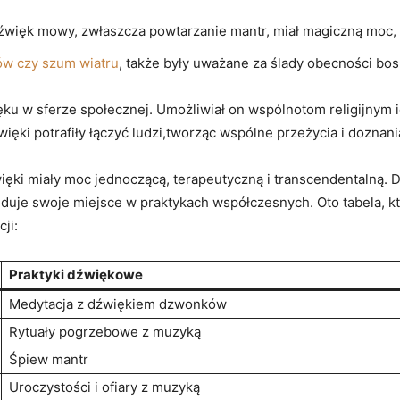
źwięk mowy, zwłaszcza powtarzanie mantr, miał magiczną moc, 
ów czy szum wiatru
, także były uważane za ślady obecności bos
u w sferze społecznej. Umożliwiał on wspólnotom religijnym i
ęki potrafiły łączyć ludzi,tworząc wspólne przeżycia i doznani
ęki miały moc jednoczącą, terapeutyczną i transcendentalną. Dz
jduje swoje miejsce w praktykach współczesnych. Oto tabela, k
ji:
Praktyki dźwiękowe
Medytacja z dźwiękiem dzwonków
Rytuały pogrzebowe z muzyką
Śpiew mantr
Uroczystości i ofiary z muzyką