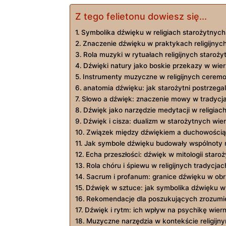
Z tego felietonu dowiesz się...
Symbolika dźwięku w religiach starożytnych
Znaczenie dźwięku w praktykach religijnyc
Rola muzyki w rytuałach religijnych starożyt
Dźwięki natury jako boskie przekazy w wi
Instrumenty muzyczne w religijnych ceremo
anatomia dźwięku: jak starożytni postrzegal
Słowo a dźwięk: znaczenie mowy w tradycjac
Dźwięk jako narzędzie medytacji w religia
Dźwięk i cisza: dualizm w starożytnych wie
Związek między dźwiękiem a duchowością
Jak symbole dźwięku budowały wspólnoty re
Echa przeszłości: dźwięk w mitologii star
Rola chóru i śpiewu w religijnych tradycja
Sacrum i profanum: granice dźwięku w ob
Dźwięk w sztuce: jak symbolika dźwięku wpł
Rekomendacje dla poszukujących zrozumieni
Dźwięk i rytm: ich wpływ na psychikę wier
Muzyczne narzędzia w kontekście religijny