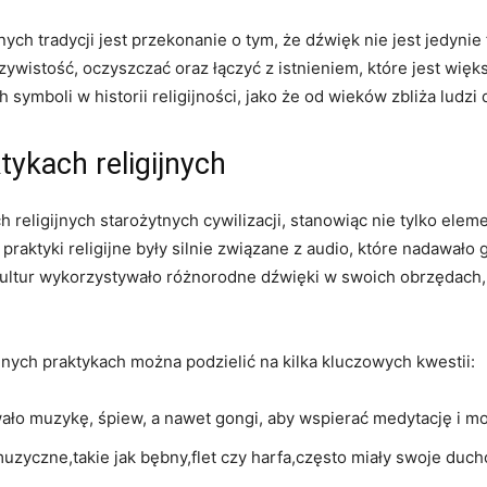
ch tradycji jest przekonanie o tym, że dźwięk nie jest jedyni
zywistość, oczyszczać oraz łączyć z istnieniem, które jest wi
h symboli w historii religijności, jako że od wieków zbliża ludz
ykach religijnych
religijnych starożytnych cywilizacji, stanowiąc nie tylko elem
praktyki religijne były silnie związane z audio, które nadawał
kultur wykorzystywało różnorodne dźwięki w swoich obrzędach,
nych praktykach można podzielić na kilka kluczowych kwestii:
wało muzykę, śpiew, a nawet gongi, aby wspierać medytację i mo
uzyczne,takie jak bębny,flet czy harfa,często miały swoje du