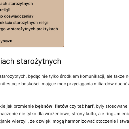
iach starożytnych
ligii
go doświadczenia?
kście starożytnych religii
ego w starożytnych praktykach
żytnych
giach starożytnych
starożytnych, będąc nie tylko środkiem komunikacji, ale także 
anifestacje boskości, mające moc przyciągania miliardów duc
kie jak brzmienie
bębnów
,
fletów
czy też
harf
, były stosowane
aczenie nie tylko dla wrażeniowej strony kultu, ale ringUmienia
anie wierzyli, że dźwięki mogą harmonizować otoczenie i stwar