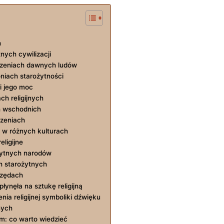
h
nych cywilizacji
erzeniach dawnych ludów
niach starożytności
i jego moc
h religijnych
ch wschodnich
rzeniach
 w różnych kulturach
ligijne
ożytnych narodów
ch starożytnych
rzędach
ynęła na sztukę religijną
a religijnej symboliki dźwięku
nych
m: co warto wiedzieć