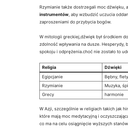
Rzymianie także dostrzegali moc dźwięku, a
instrumentów
, aby wzbudzić uczucia oddan
zaproszeniami do przybycia bogów.
W mitologii greckiej,dźwięk był środkiem d
zdolność wpływania na dusze. Hesperydy, b
spokoju i odprężenia.choć nie zostało to ud
Religia
Dźwięki
Egipcjanie
Bębny, flet
Rzymianie
Muzyka, śp
Grecy
harmonie
W Azji, szczególnie w religiach takich jak
które mają moc medytacyjną i oczyszczając
co ma na celu osiągnięcie wyższych stanó