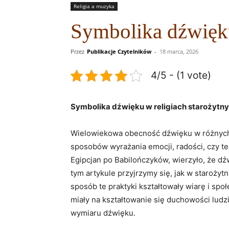
Religia a muzyka
Symbolika dźwięku
Przez
Publikacje Czytelników
-
18 marca, 2026
4/5 - (1 vote)
Symbolika dźwięku w religiach starożytn
Wielowiekowa obecność dźwięku w różnych ku
sposobów wyrażania emocji, radości, czy też
Egipcjan po Babilończyków, wierzyło, że d
tym artykule przyjrzymy się, jak w staroży
sposób te praktyki kształtowały wiarę i sp
miały na kształtowanie się duchowości ludzi
wymiaru dźwięku.