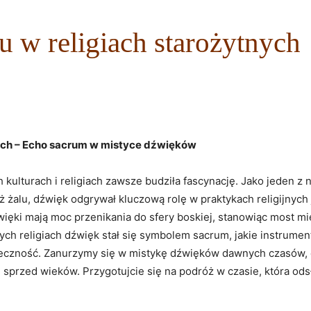
 w religiach starożytnych
ych – Echo sacrum w mistyce dźwięków
lturach i religiach zawsze budziła fascynację. Jako jeden z n
 żalu, dźwięk odgrywał kluczową rolę w praktykach religijnych j
źwięki mają moc przenikania do sfery boskiej, stanowiąc most
tnych religiach dźwięk stał się symbolem sacrum, jakie instrum
ołeczność. Zanurzymy się w mistykę dźwięków dawnych czasów, 
 sprzed wieków. Przygotujcie się na podróż w czasie, która ods