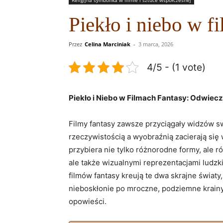
Piekło i niebo w f
Przez
Celina Marciniak
-
3 marca, 2026
4/5 - (1 vote)
Piekło i Niebo w Filmach Fantasy: Odwiec
Filmy fantasy zawsze przyciągały widzów s
rzeczywistością a wyobraźnią zacierają się
przybiera nie tylko różnorodne formy, ale 
ale także wizualnymi reprezentacjami ludzki
filmów fantasy kreują te dwa skrajne świat
nieboskłonie po mroczne, podziemne krainy
opowieści.