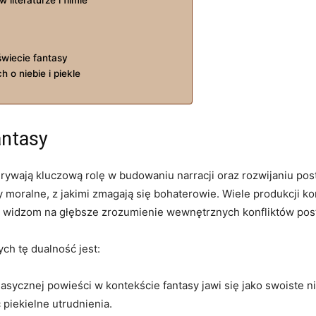
świecie fantasy
h o niebie i piekle
antasy
rywają kluczową rolę w budowaniu narracji oraz rozwijaniu post
moralne, z jakimi zmagają się bohaterowie. Wiele produkcji kor
widzom na głębsze zrozumienie wewnętrznych konfliktów post
ch tę dualność jest:
klasycznej powieści w kontekście fantasy jawi się jako swoiste n
piekielne utrudnienia.