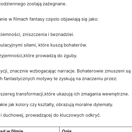
 codziennego zostają zażegnane.
nie w filmach fantasy często objawiają się jako:
iemności, zniszczenia i beznadziei.
ulacyjnymi siłami, które kuszą bohaterów.
rzyjemności,które prowadzą do zguby.
ycji, znacznie wzbogacając narracje. Bohaterowie zmuszeni są 
ch fantastycznych motywy te zyskują na znaczeniu przez:
szereg transformacji,które ukazują ich zmagania wewnętrzne.
kie jak kolory czy kształty, obrazują moralne dylematy.
le i duchowej, prowadzącej do kluczowych odkryć.
ad w filmie
Opis