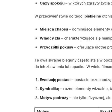
Oazy spokoju
– w których zgrzyty życia
W przeciwieństwie do tego,
piekielne
otchła
Miejsca chaosu
– dominujące elementy c
Władcy zła
– charakteryzujące się manip
Przyczółki pokusy
– oferujące ulotne p
Te dwa skrajne bieguny często stają w opoz
do ich zbawienia lub upadku. W wielu filma
Ewolucję postaci
– postacie przechodzą 
Symbolikę
– różne elementy wizualne, ta
Motyw podróży
– nie tylko fizycznej, a
Motyw
Przykł