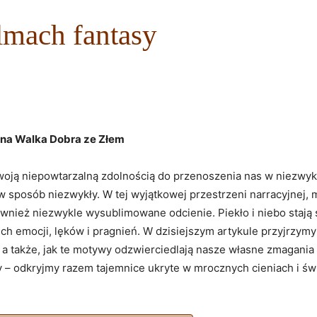
ilmach fantasy
zna Walka Dobra ze Złem
woją niepowtarzalną zdolnością do przenoszenia nas w niezwykł
 w sposób niezwykły. W tej wyjątkowej przestrzeni narracyjnej
również niezwykle wysublimowane odcienie. Piekło i niebo stają
ch emocji, lęków i pragnień. W dzisiejszym artykule przyjrzymy 
y, a także, jak te motywy odzwierciedlają nasze własne zmagani
 – odkryjmy razem tajemnice ukryte w mrocznych cieniach i świ