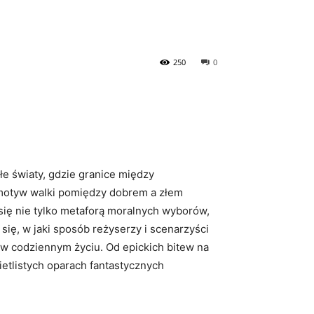
250
0
e światy, gdzie granice między
, motyw walki pomiędzy dobrem a złem
 się nie tylko metaforą moralnych wyborów,
się, w jaki sposób reżyserzy i scenarzyści
a w codziennym życiu. Od epickich bitew na
etlistych oparach fantastycznych