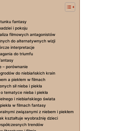
atunku fantasy
adziei i pokoju
aliza filmowych antagonistów
ijnych do alternatywnych wizji
órcze interpretacje
agania do triumfu
fantasy
je – porównanie
 ogrodów do niebiańskich krain
bem a piekłem w filmach
nych sił nieba i piekła
o tematyce nieba i piekła
elnego i niebiańskiego świata
 piekła w filmach fantasy
oralnymi związanymi z niebem i piekłem
k kształtuje wyobraźnię dzieci
a współczesnych trendów
literaturze i filmie