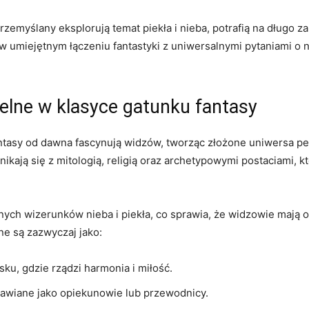
przemyślany eksplorują temat piekła i nieba, potrafią na długo 
 w umiejętnym łączeniu fantastyki z uniwersalnymi pytaniami o 
ielne w klasyce gatunku fantasy
antasy od dawna fascynują widzów, tworząc złożone uniwersa pełn
nikają się z mitologią, religią oraz archetypowymi postaciami, k
jnych wizerunków nieba i piekła, co sprawia, że widzowie mają o
e są zazwyczaj jako:
sku, gdzie rządzi harmonia i miłość.
tawiane jako opiekunowie lub przewodnicy.