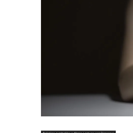
Religijna symbolika w filmie i sztuce współczesnej