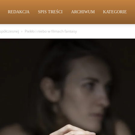
REDAKCJA
SPIS TREŚCI
ARCHIWUM
KATEGORIE
współczesnej
Piekło i niebo w filmach fantasy