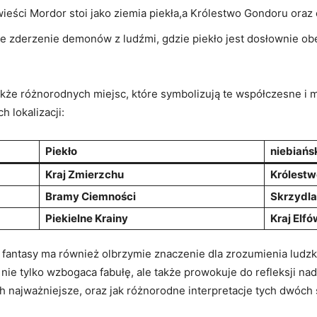
wieści Mordor stoi jako ziemia piekła,a Królestwo Gondoru oraz
e zderzenie demonów z ludźmi, gdzie piekło jest dosłownie obec
akże różnorodnych miejsc, które symbolizują te współczesne i m
h lokalizacji:
Piekło
niebiańs
Kraj Zmierzchu
Królestw
Bramy Ciemności
Skrzydla
Piekielne Krainy
Kraj Elfó
 fantasy ma również olbrzymie znaczenie dla zrozumienia ludzkie
 nie tylko wzbogaca fabułę, ale także prowokuje do refleksji 
nich najważniejsze, oraz jak różnorodne interpretacje tych dwó