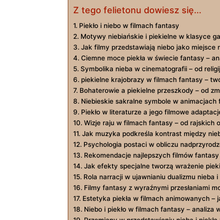
Z tego felietonu dowiesz się...
Piekło i niebo w filmach fantasy
Motywy niebiańskie i piekielne w klasyce g
Jak filmy przedstawiają niebo jako miejsce n
Ciemne moce piekła w świecie fantasy – an
Symbolika nieba w cinematografii – od relig
piekielne krajobrazy w filmach fantasy – tw
Bohaterowie a piekielne przeszkody – od zm
Niebieskie sakralne symbole w animacjach 
Piekło w literaturze a jego filmowe adaptac
Wizje raju w filmach fantasy – od rajskich
Jak muzyka podkreśla kontrast między nie
Psychologia postaci w obliczu nadprzyrodzo
Rekomendacje najlepszych filmów fantasy 
Jak efekty specjalne tworzą wrażenie pieki
Rola narracji w ujawnianiu dualizmu nieba i
Filmy fantasy z wyraźnymi przesłaniami m
Estetyka piekła w filmach animowanych – ja
Niebo i piekło w filmach fantasy – analiz
Przemiany w przedstawieniu nieba i piekła w 