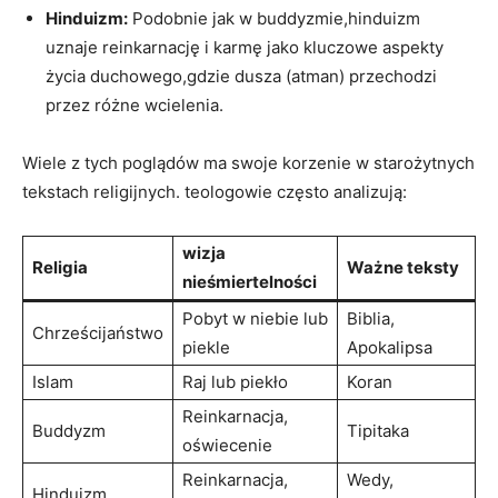
Hinduizm:
Podobnie jak w buddyzmie,hinduizm
uznaje reinkarnację i karmę jako kluczowe aspekty
życia duchowego,gdzie dusza (atman) przechodzi
przez różne wcielenia.
Wiele z tych poglądów ma swoje korzenie w starożytnych
tekstach religijnych. teologowie często analizują:
wizja
Religia
Ważne teksty
nieśmiertelności
Pobyt w niebie lub
Biblia,
Chrześcijaństwo
piekle
Apokalipsa
Islam
Raj lub piekło
Koran
Reinkarnacja,
Buddyzm
Tipitaka
oświecenie
Reinkarnacja,
Wedy,
Hinduizm