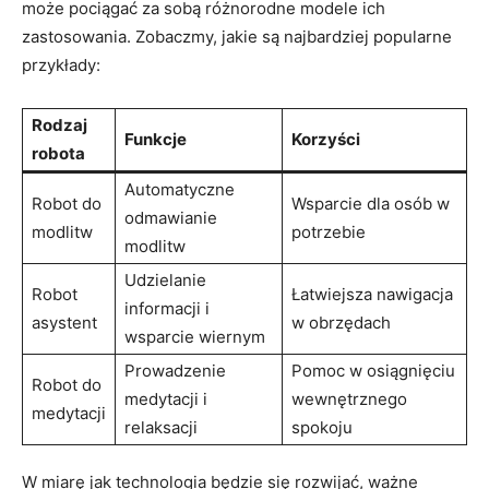
może pociągać za sobą różnorodne modele ich
zastosowania. Zobaczmy, jakie są najbardziej popularne
przykłady:
Rodzaj
Funkcje
Korzyści
robota
Automatyczne
Robot do
Wsparcie dla osób w
odmawianie
modlitw
potrzebie
modlitw
Udzielanie
Robot
Łatwiejsza nawigacja
informacji i
asystent
w obrzędach
wsparcie wiernym
Prowadzenie
Pomoc w osiągnięciu
Robot do
medytacji i
wewnętrznego
medytacji
relaksacji
spokoju
W miarę jak technologia będzie się rozwijać, ważne