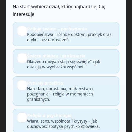
Na start wybierz dział, który najbardziej Cię
interesuje:
Religie świata – porównania
🔎
Podobieństwa i różnice doktryn, praktyk oraz
etyki – bez uproszczeń.
Święte miejsca i sanktuaria
🗺️
Dlaczego miejsca stają się „święte” i jak
działają w wyobraźni wspólnot.
Rytuały przejścia
🕯️
Narodzin, dorastania, małżeństwa i
pożegnania – religia w momentach
granicznych.
Religia a psychologia
🧠
Wiara, sens, wspólnota i kryzysy – jak
duchowość spotyka psychikę człowieka.