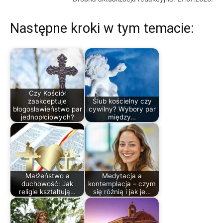
Następne kroki w tym temacie:
Czy Kościół
zaakceptuje
Ślub kościelny czy
błogosławieństwo par
cywilny? Wybory par
jednopłciowych?
między…
Małżeństwo a
Medytacja a
duchowość: Jak
kontemplacja – czym
religie kształtują…
się różnią i jak je…