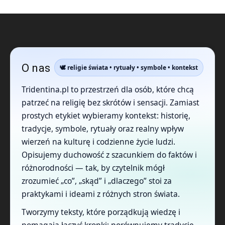
O nas
🕊️ religie świata • rytuały • symbole • kontekst
Tridentina.pl to przestrzeń dla osób, które chcą
patrzeć na religię bez skrótów i sensacji. Zamiast
prostych etykiet wybieramy kontekst: historię,
tradycje, symbole, rytuały oraz realny wpływ
wierzeń na kulturę i codzienne życie ludzi.
Opisujemy duchowość z szacunkiem do faktów i
różnorodności — tak, by czytelnik mógł
zrozumieć „co”, „skąd” i „dlaczego” stoi za
praktykami i ideami z różnych stron świata.
Tworzymy teksty, które porządkują wiedzę i
pomagają łączyć kropki: porównujemy tradycje,