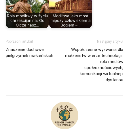
Rola modlitwy w życiu
Modlitwa jako most
chrześcijanina: Od
między człowiekiem a
Ojcze nasz…
Bogiem –…
Poprzedni artykuł
Następny artykuł
Znaczenie duchowe
Współczesne wyzwania dla
pielgrzymek małżeńskich
małżeństw w erze technologii:
rola mediów
społecznościowych,
komunikacji wirtualnej i
dystansu