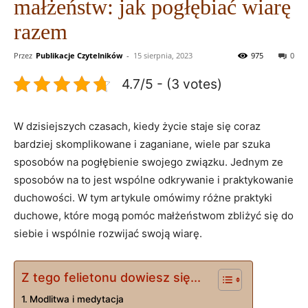
małżeństw: jak pogłębiać wiarę
razem
Przez
Publikacje Czytelników
-
15 sierpnia, 2023
975
0
4.7/5 - (3 votes)
W dzisiejszych czasach, kiedy życie staje się coraz
bardziej skomplikowane i zaganiane, wiele par szuka
sposobów na pogłębienie swojego związku. Jednym ze
sposobów na to jest wspólne odkrywanie i praktykowanie
duchowości. W tym artykule omówimy różne praktyki
duchowe, które mogą pomóc małżeństwom zbliżyć się do
siebie i wspólnie rozwijać swoją wiarę.
Z tego felietonu dowiesz się...
Modlitwa i medytacja