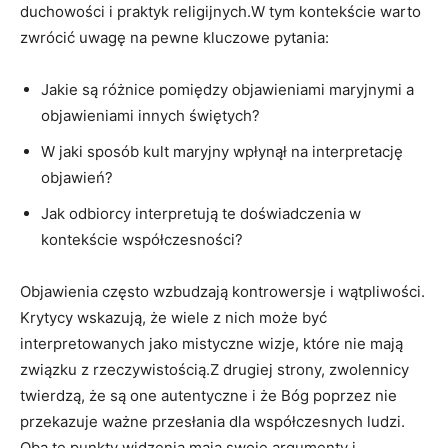
duchowości‍ i⁣ praktyk‌ religijnych.W tym⁤ kontekście ⁤warto
zwrócić uwagę na ⁢pewne‍ kluczowe pytania:
Jakie są ‍różnice‌ pomiędzy objawieniami maryjnymi a
objawieniami innych świętych?
W jaki sposób kult maryjny ⁤wpłynął⁣ na interpretację⁣
objawień?
Jak odbiorcy interpretują te doświadczenia w ​
kontekście współczesności?
Objawienia ‍często wzbudzają kontrowersje i wątpliwości.
Krytycy wskazują, że wiele z nich może‌ być
interpretowanych ​jako mistyczne wizje, które nie⁣ mają
związku z rzeczywistością.Z ​drugiej strony, zwolennicy
twierdzą, że są one autentyczne‍ i że Bóg poprzez nie
⁤przekazuje ważne ‍przesłania dla ⁢współczesnych ludzi.⁤
Oba te ‌punkty⁢ widzenia mają swoje ‌argumenty i