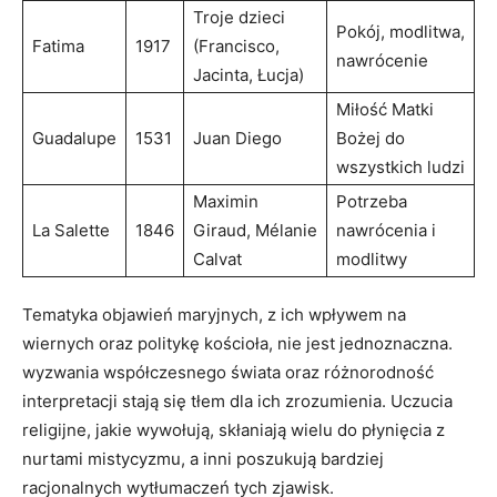
Troje ⁢dzieci
Pokój, modlitwa,
Fatima
1917
(Francisco,⁤
nawrócenie
Jacinta, Łucja)
Miłość⁢ Matki
Guadalupe
1531
Juan Diego
Bożej do
wszystkich ludzi
Maximin
Potrzeba
La Salette
1846
Giraud, Mélanie
nawrócenia i
Calvat
modlitwy
Tematyka objawień maryjnych, ​z ich wpływem na
wiernych oraz politykę kościoła, nie jest jednoznaczna.
wyzwania​ współczesnego świata oraz różnorodność‍
interpretacji stają się ‌tłem dla ich zrozumienia. Uczucia
religijne, jakie wywołują, skłaniają wielu do płynięcia z
nurtami mistycyzmu,⁢ a inni poszukują ⁤bardziej⁤
racjonalnych wytłumaczeń​ tych zjawisk.