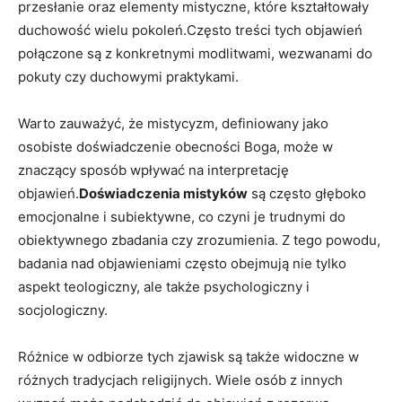
⁣przesłanie oraz elementy mistyczne, które kształtowały
duchowość wielu pokoleń.Często treści ​tych objawień
‌połączone ‍są z konkretnymi modlitwami, wezwanami do​
pokuty⁢ czy duchowymi praktykami.
Warto ​zauważyć, ‍że mistycyzm,⁣ definiowany jako
‍osobiste doświadczenie obecności Boga, może w
znaczący sposób wpływać na interpretację
objawień.
Doświadczenia ​mistyków
są⁢ często głęboko
emocjonalne⁤ i subiektywne, co czyni je trudnymi do
obiektywnego zbadania czy zrozumienia. Z tego powodu,
badania ⁣nad objawieniami często obejmują​ nie tylko
aspekt teologiczny, ale także psychologiczny⁤ i
socjologiczny.
Różnice ⁢w odbiorze‍ tych ‌zjawisk⁤ są także widoczne w⁣
różnych tradycjach religijnych. Wiele ​osób z innych