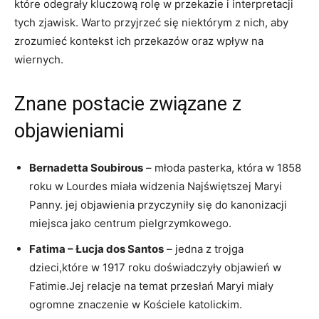
które ⁢odegrały kluczową rolę w przekazie i interpretacji
tych ⁢zjawisk.⁤ Warto przyjrzeć się ⁢niektórym z nich, aby
‍zrozumieć ‌kontekst ich przekazów oraz wpływ na
wiernych.
Znane postacie⁣ związane z
objawieniami
Bernadetta Soubirous
–⁤ młoda pasterka, która⁤ w 1858
‍roku w Lourdes miała widzenia Najświętszej Maryi
Panny.⁢ jej objawienia‍ przyczyniły się do kanonizacji
miejsca jako ⁤centrum pielgrzymkowego.
Fatima – Łucja dos Santos
– jedna z trojga
dzieci,które⁣ w ​1917 roku doświadczyły objawień w
Fatimie.Jej⁢ relacje na temat przesłań Maryi miały‍
ogromne​ znaczenie w ​Kościele katolickim.