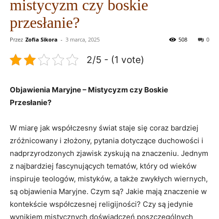
mistycyzm czy boskie
przesłanie?
Przez
Zofia Sikora
-
3 marca, 2025
508
0
2/5 - (1 vote)
Objawienia Maryjne – Mistycyzm czy Boskie
Przesłanie?
W miarę jak współczesny świat staje‍ się coraz ⁣bardziej
zróżnicowany i złożony, ‌pytania dotyczące ‌duchowości‌ i⁣
nadprzyrodzonych zjawisk zyskują na znaczeniu. Jednym
z najbardziej ⁤fascynujących tematów, ⁢który od wieków
⁢inspiruje teologów, mistyków,⁤ a także zwykłych ⁤wiernych,​
są objawienia Maryjne. Czym są? Jakie ‍mają znaczenie​ w
kontekście ⁤współczesnej​ religijności? Czy są jedynie
wynikiem ⁣mistycznych doświadczeń poszczególnych