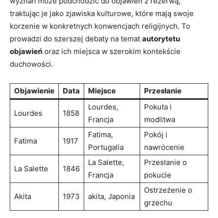
⁤wyznań może podchodzić‌ do objawień z rezerwą,
traktując je jako zjawiska kulturowe, które mają swoje
⁤korzenie ⁤w konkretnych konwencjach religijnych. To
prowadzi do szerszej debaty ⁤na⁢ temat
autorytetu
objawień
oraz ⁢ich ⁢miejsca ⁤w ⁢szerokim kontekście
duchowości.
Objawienie
Data
Miejsce
Przesłanie
Lourdes,
Pokuta i
Lourdes
1858
Francja
modlitwa
Fatima,
Pokój i
Fatima
1917
Portugalia
nawrócenie
La​ Salette,
Przesłanie o
La Salette
1846
Francja
pokucie
Ostrzeżenie‍ o
Akita
1973
akita, Japonia
⁤grzechu