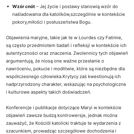
Wzór cnót
– Jej życie i postawy stanowią wzór ⁤do
naśladowania dla katolików,szczególnie w kontekście⁤
pokory,miłości ⁢i ⁣posłuszeństwa Bogu.
Objawienia maryjne, takie ​jak te w‍ Lourdes czy Fatimie,
są często przedmiotem​ badań i refleksji w kontekście ich
autentyczności oraz znaczenia. Zwolennicy tych objawień⁤
argumentują, ⁣że niosą one ‌ważne przesłanie ⁣o
nawróceniu, pokucie ‍i modlitwie,⁣ które są niezbędne‌ dla
współczesnego człowieka.Krytycy zaś ⁤kwestionują ich
nadprzyrodzony ⁣charakter, wskazując na psychologiczne
i kulturowe aspekty takich doświadczeń.
Konferencje i publikacje dotyczące Maryi‍ w kontekście
objawień zawsze budzą‍ kontrowersje, jednak można
zauważyć, że Kościół katolicki traktuje te wydarzenia⁢ z
szacunkiem, prowadząc szczegółowe dochodzenia ‌i