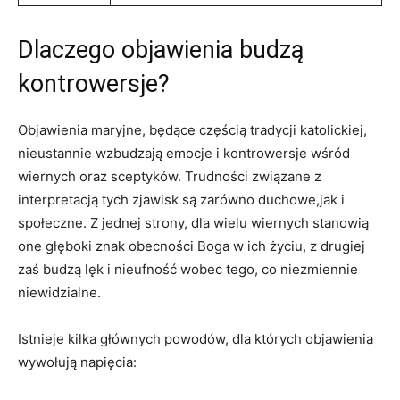
Dlaczego objawienia budzą
kontrowersje?
Objawienia maryjne, będące częścią‌ tradycji katolickiej,
nieustannie wzbudzają⁢ emocje ⁣i kontrowersje wśród
wiernych oraz sceptyków. Trudności związane z⁢
interpretacją tych zjawisk są ⁢zarówno duchowe,jak i
‍społeczne. Z jednej strony, dla wielu wiernych stanowią​
one ⁢głęboki znak​ obecności Boga w ich życiu, z⁢ drugiej
‍zaś ‍budzą ⁤lęk i nieufność ⁣wobec tego,​ co niezmiennie
niewidzialne.
Istnieje kilka głównych ⁢powodów, dla których objawienia
⁤wywołują napięcia: