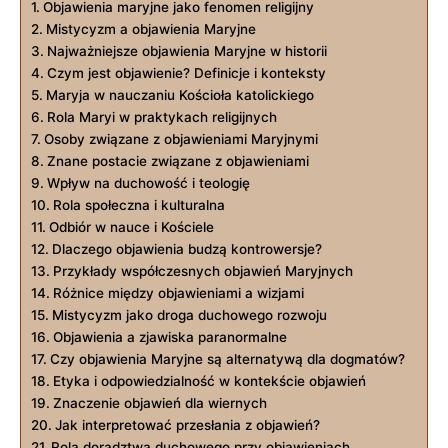
Objawienia maryjne jako⁢ fenomen religijny
Mistycyzm a objawienia Maryjne
Najważniejsze objawienia Maryjne w ⁢historii
Czym jest objawienie? Definicje i konteksty
Maryja w‍ nauczaniu Kościoła katolickiego
Rola ⁢Maryi w praktykach religijnych
Osoby związane⁣ z‍ objawieniami Maryjnymi
Znane postacie⁣ związane z objawieniami
Wpływ ‍na duchowość i⁤ teologię
Rola społeczna⁣ i kulturalna
Odbiór w nauce i Kościele
Dlaczego objawienia budzą kontrowersje?
Przykłady współczesnych objawień Maryjnych
Różnice między objawieniami a wizjami
Mistycyzm ⁣jako ​droga⁤ duchowego rozwoju
Objawienia a zjawiska paranormalne
Czy objawienia Maryjne‌ są alternatywą dla​ dogmatów?
Etyka i⁢ odpowiedzialność w kontekście objawień
Znaczenie objawień dla wiernych
Jak interpretować przesłania ⁤z ‌objawień?
Rola doradztwa duchowego ​przy objawieniach