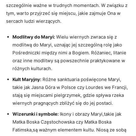
szczególnie⁢ ważne w trudnych momentach. W związku z​
tym, warto ⁢przyjrzeć się miejscu, jakie zajmuje Ona w
sercach ludzi wierzących.
Modlitwy do Maryi:
Wielu wiernych zwraca się z
modlitwą⁢ do Maryi, uznając‌ jej⁢ szczególną⁤ rolę⁣ jako
Pośredniczki między⁣ nimi a Bogiem. Różaniec, litanie
⁢oraz ‌inne modlitwy‌ są powszechnie praktykowane w⁤
różnych ⁢kulturach.
Kult ‌Maryjny:
‌Różne sanktuaria⁤ poświęcone Maryi,
takie jak Jasna Góra w⁣ Polsce czy Lourdes​ we Francji,
‌stają‍ się⁢ miejscami ​pielgrzymek,​ gdzie spływa rzeka
‍wiernych pragnących zbliżyć się do jej postaci.
Wizerunki i symbole:
Ikony i obrazy‍ Maryi,takie jak
⁢Matka Boska Częstochowska czy ⁤Matka‍ Boska
Fatimska,są ważnym ‌elementem kultu. Niosą ze ⁢sobą