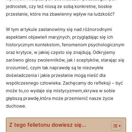
jednostek, czy też niosą ze sobą konkretne, boskie
przesłanie,‍ które‌ ma‍ zbawienny wpływ na⁣ ludzkość?
W tym artykule ​zastanowimy się nad różnorodnymi
aspektami objawień maryjnych, przyglądając się ich
historycznym kontekstom, fenomenom psychologicznym
oraz krytyce, w jakiej często się znajdują. Odkryjemy‍
zarówno głosy‍ zwolenników, jak i ⁣sceptyków, starając się
zrozumieć, czym tak naprawdę są​ te niezwykłe
‌doświadczenia i jakie przesłanie mogą nieść dla
współczesnego ​człowieka.‌ Zachęcamy ⁤do refleksji⁤ – być‍
może​ to,co wydaje się mistycyzmem,skrywa w⁤ sobie
głębszą⁤ prawdę,która może przemienić⁢ nasze życie
⁣duchowe.
Z tego felietonu dowiesz się...