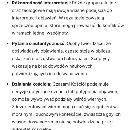
Różnorodność interpretacji:
Różne grupy religijne
oraz teologowie mają swoje własne podejścia ⁣do
interpretacji objawień. W rezultacie⁣ powstają
sprzeczne ⁣opinie, które mogą prowadzić do konfliktów⁤
w ramach jednej​ wspólnoty.
Pytania o autentyczność:
Osoby twierdzące, że⁤
doświadczyły objawienia, często ⁤stoją w obliczu
oskarżeń o oszustwo lub halucynacje. Sceptycy⁢
wskazują na brak dowodów ⁣naukowych
potwierdzających ich doświadczenia.
Działania kościoła:
Czasami Kościół podejmuje
decyzje dotyczące‍ uznania lub​ potępienia objawień,
co ⁤może wywoływać podziały wśród ⁢wiernych.
Zdezorientowani wierni‍ mogą czuć⁢ się‍ zagubieni ​w
moralnym i duchowym kontekście,‌ zwłaszcza gdy ich
własne doświadczenia nie są potwierdzane ‍przez
autorytet kościelny.