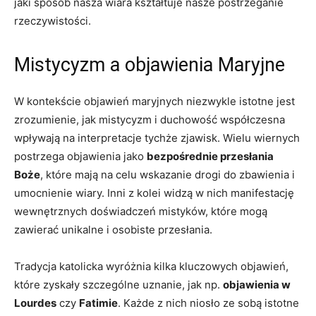
jaki sposób nasza wiara​ kształtuje ‍nasze postrzeganie
rzeczywistości.
Mistycyzm a objawienia Maryjne
W kontekście objawień maryjnych niezwykle istotne⁢ jest
zrozumienie, ‍jak mistycyzm i duchowość współczesna
wpływają na interpretacje tychże zjawisk. ​Wielu wiernych
postrzega objawienia jako
bezpośrednie ‍przesłania
Boże
, które ⁣mają na celu ‍wskazanie drogi do zbawienia i
umocnienie ​wiary. Inni z kolei widzą w nich manifestację
wewnętrznych doświadczeń mistyków, które ​mogą
zawierać unikalne i osobiste ‌przesłania.
Tradycja ​katolicka ⁤wyróżnia ‌kilka kluczowych objawień,
które zyskały szczególne uznanie, jak np.
objawienia‍ w
⁢Lourdes
czy
Fatimie
. Każde z⁤ nich⁢ niosło ze sobą ⁢istotne