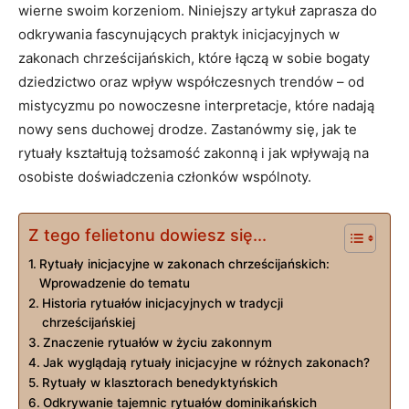
wierne swoim ⁣korzeniom.⁤ Niniejszy artykuł zaprasza do
odkrywania fascynujących praktyk inicjacyjnych w
zakonach chrześcijańskich, które ​łączą w sobie bogaty
dziedzictwo ‌oraz wpływ współczesnych trendów ‍– od
mistycyzmu po nowoczesne interpretacje, które nadają
⁢nowy sens duchowej ​drodze. ​Zastanówmy się, jak te
rytuały kształtują tożsamość zakonną i jak wpływają na
osobiste doświadczenia członków wspólnoty.
Z tego felietonu dowiesz się...
Rytuały inicjacyjne w zakonach chrześcijańskich:
Wprowadzenie do tematu
Historia rytuałów⁤ inicjacyjnych w tradycji⁢
chrześcijańskiej
Znaczenie rytuałów​ w życiu zakonnym
Jak ⁢wyglądają rytuały inicjacyjne w różnych zakonach?
Rytuały​ w klasztorach benedyktyńskich
Odkrywanie tajemnic rytuałów dominikańskich