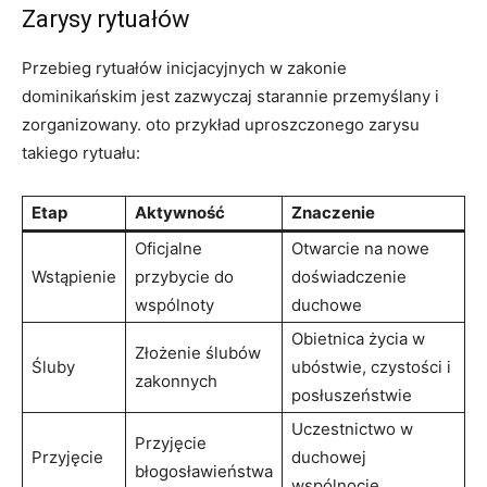
Zarysy rytuałów
Przebieg rytuałów inicjacyjnych w zakonie
dominikańskim jest zazwyczaj​ starannie przemyślany i
zorganizowany. oto przykład ⁣uproszczonego zarysu
takiego⁣ rytuału:
Etap
Aktywność
Znaczenie
Oficjalne
Otwarcie na nowe
Wstąpienie
przybycie do
doświadczenie
wspólnoty
duchowe
Obietnica życia ⁤w
Złożenie ślubów
Śluby
⁤ubóstwie,⁢ czystości i
zakonnych
posłuszeństwie
Uczestnictwo w
Przyjęcie
Przyjęcie
duchowej
błogosławieństwa
wspólnocie