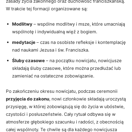
zasady życia zakonnego oraz duchowość franciszkańską.
W ​trakcie tej formacji organizowane są:
Modlitwy
– wspólne modlitwy i msze, które​ umacniają
wspólnotę i indywidualną więź z⁣ bogiem.
medytacje
– czas na osobiste refleksje i kontemplację
nad naukami Jezusa i św. Franciszka.
Śluby czasowe
– na początku nowicjatu, nowicjusze
składają ⁢śluby czasowe, które można ‍przedłużać lub ​
zamieniać na ostateczne zobowiązanie.
Po zakończeniu okresu ⁤nowicjatu, podczas ceremonii
przyjęcia do zakonu
, nowi członkowie składają uroczystą
przysięgę, w ⁢której zobowiązują się do życia w ubóstwie,
czystości i posłuszeństwie. Cały​ rytuał odbywa się w
atmosferze głębokiego ‌szacunku i radości, z obecnością
całej wspólnoty. Te chwile są ⁣dla każdego⁢ nowicjusza