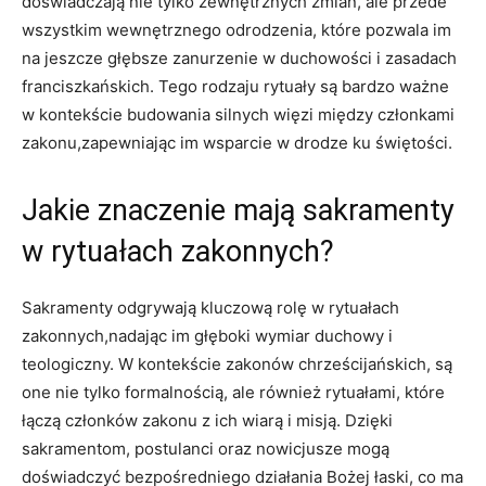
doświadczają nie tylko​ zewnętrznych ⁢zmian, ale przede
wszystkim​ wewnętrznego odrodzenia,⁤ które pozwala im
na jeszcze głębsze zanurzenie w duchowości i zasadach
franciszkańskich. Tego‌ rodzaju rytuały są bardzo ważne
w kontekście budowania silnych więzi między członkami
zakonu,zapewniając im​ wsparcie w drodze ku świętości.
Jakie znaczenie⁤ mają sakramenty
w rytuałach zakonnych?
Sakramenty odgrywają kluczową rolę w rytuałach
zakonnych,nadając im głęboki wymiar duchowy i
‍teologiczny.⁣ W kontekście ⁤zakonów chrześcijańskich, są
one nie tylko formalnością, ale również rytuałami, ⁣które
łączą członków zakonu z ich wiarą i misją. Dzięki
sakramentom, postulanci oraz nowicjusze mogą
doświadczyć bezpośredniego działania Bożej łaski, co ma