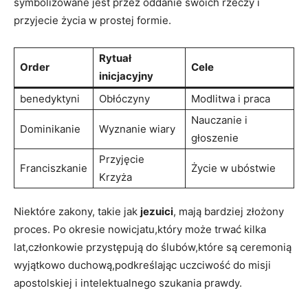
symbolizowane jest przez oddanie swoich rzeczy i​
przyjecie życia w prostej formie.
Rytuał
Order
Cele
inicjacyjny
benedyktyni
Obłóczyny
Modlitwa i praca
Nauczanie‌ i
Dominikanie
Wyznanie wiary
głoszenie
Przyjęcie
Franciszkanie
Życie w ubóstwie
Krzyża
Niektóre zakony, takie jak
jezuici
,​ mają bardziej złożony
proces.⁢ Po okresie nowicjatu,który może trwać kilka
lat,członkowie przystępują⁣ do ‌ślubów,które są ceremonią
wyjątkowo duchową,podkreślając uczciwość ‌do​ misji
apostolskiej i⁤ intelektualnego szukania prawdy.