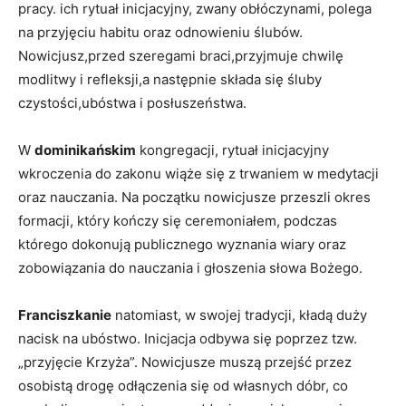
pracy. ich rytuał ⁣inicjacyjny, zwany ⁤obłóczynami, polega
na przyjęciu habitu oraz odnowieniu ślubów.
Nowicjusz,przed⁣ szeregami braci,przyjmuje ⁢chwilę
modlitwy i refleksji,a następnie składa się śluby
czystości,ubóstwa i posłuszeństwa.
W
dominikańskim
kongregacji, rytuał inicjacyjny
‌wkroczenia do zakonu wiąże się z trwaniem w medytacji
oraz nauczania. Na początku nowicjusze przeszli okres
formacji, który kończy się ceremoniałem, podczas
którego dokonują publicznego wyznania wiary ‍oraz
zobowiązania do nauczania ​i głoszenia słowa Bożego.
Franciszkanie
natomiast,​ w swojej tradycji, ⁢kładą duży​
nacisk ‍na ubóstwo. Inicjacja odbywa się poprzez tzw.
„przyjęcie ​Krzyża”. Nowicjusze muszą przejść przez
osobistą drogę odłączenia się od własnych dóbr, co