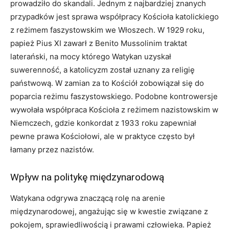
prowadziło do skandali. Jednym z najbardziej znanych
przypadków jest sprawa współpracy Kościoła katolickiego
z reżimem faszystowskim we Włoszech. W 1929 roku,
papież Pius XI zawarł z Benito Mussolinim traktat
laterański, na mocy którego Watykan uzyskał
suwerenność, a katolicyzm został uznany za religię
państwową. W zamian za to Kościół zobowiązał się do
poparcia reżimu faszystowskiego. Podobne kontrowersje
wywołała współpraca Kościoła z reżimem nazistowskim w
Niemczech, gdzie konkordat z 1933 roku zapewniał
pewne prawa Kościołowi, ale w praktyce często był
łamany przez nazistów.
Wpływ na politykę międzynarodową
Watykana odgrywa znaczącą rolę na arenie
międzynarodowej, angażując się w kwestie związane z
pokojem, sprawiedliwością i prawami człowieka. Papież