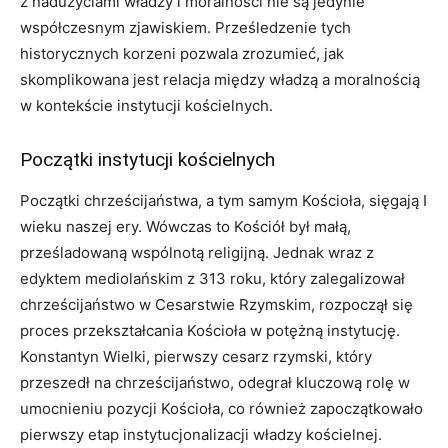
z nadużyciami władzy i moralności nie są jedynie
współczesnym zjawiskiem. Prześledzenie tych
historycznych korzeni pozwala zrozumieć, jak
skomplikowana jest relacja między władzą a moralnością
w kontekście instytucji kościelnych.
Początki instytucji kościelnych
Początki chrześcijaństwa, a tym samym Kościoła, sięgają I
wieku naszej ery. Wówczas to Kościół był małą,
prześladowaną wspólnotą religijną. Jednak wraz z
edyktem mediolańskim z 313 roku, który zalegalizował
chrześcijaństwo w Cesarstwie Rzymskim, rozpoczął się
proces przekształcania Kościoła w potężną instytucję.
Konstantyn Wielki, pierwszy cesarz rzymski, który
przeszedł na chrześcijaństwo, odegrał kluczową rolę w
umocnieniu pozycji Kościoła, co również zapoczątkowało
pierwszy etap instytucjonalizacji władzy kościelnej.