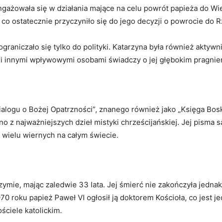
gażowała się w działania mające na celu powrót papieża do Wie
, co ostatecznie przyczyniło się do jego decyzji o powrocie do
ograniczało się tylko do polityki. Katarzyna była również akt
i i innymi wpływowymi osobami świadczy o jej głębokim pragnie
ialogu o Bożej Opatrzności”, znanego również jako „Księga Bosk
z najważniejszych dzieł mistyki chrześcijańskiej. Jej pisma są
ą wielu wiernych na całym świecie.
ymie, mając zaledwie 33 lata. Jej śmierć nie zakończyła jednak
970 roku papież Paweł VI ogłosił ją doktorem Kościoła, co jest
ciele katolickim.