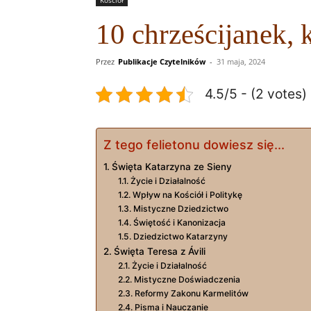
Kościół
10 chrześcijanek, 
Przez
Publikacje Czytelników
-
31 maja, 2024
4.5/5 - (2 votes)
Z tego felietonu dowiesz się...
Święta Katarzyna ze Sieny
Życie i Działalność
Wpływ na Kościół i Politykę
Mistyczne Dziedzictwo
Świętość i Kanonizacja
Dziedzictwo Katarzyny
Święta Teresa z Ávili
Życie i Działalność
Mistyczne Doświadczenia
Reformy Zakonu Karmelitów
Pisma i Nauczanie