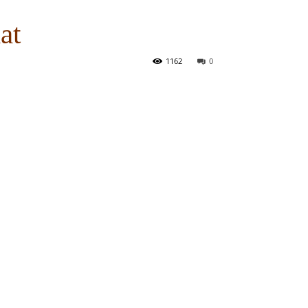
at
1162
0