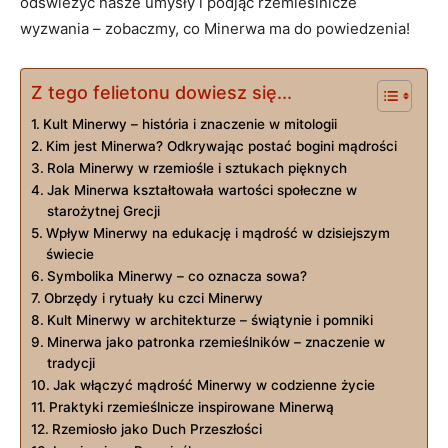
odświeżyć nasze umysły​ i podjąć rzemieślnicze
wyzwania – zobaczmy, co⁢ Minerwa ‌ma do powiedzenia!
Z tego felietonu dowiesz się...
Kult Minerwy –⁤ história i znaczenie ‍w mitologii
Kim jest ⁣Minerwa? Odkrywając postać bogini mądrości
Rola Minerwy‍ w rzemiośle ⁣i sztukach pięknych
Jak Minerwa ⁣kształtowała wartości społeczne ⁤w
starożytnej Grecji
Wpływ ​Minerwy na edukację i mądrość w dzisiejszym
świecie
Symbolika Minerwy – co oznacza sowa?
Obrzędy i ⁢rytuały ku czci​ Minerwy
Kult Minerwy w architekturze – świątynie i pomniki
Minerwa jako patronka rzemieślników ‌– znaczenie w
‌tradycji
Jak⁤ włączyć mądrość Minerwy w codzienne życie
Praktyki rzemieślnicze inspirowane Minerwą
Rzemiosło jako Duch Przeszłości