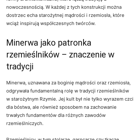
nowoczesnością. W każdej z tych konstrukcji można
dostrzec echa starożytnej mądrości i rzemiosła, które⁣
wciąż inspirują współczesnych twórców.
Minerwa jako patronka
rzemieślników ‌– znaczenie w
‌tradycji
Minerwa, uznawana za boginię mądrości oraz rzemiosła,
odgrywała fundamentalną rolę w tradycji rzemieślników
w ⁣starożytnym Rzymie. Jej ⁤kult był nie ‍tylko wyrazem czci
dla bóstwa, ale również sposobem na zachowanie
trwałych fundamentów dla różnych zawodów
rzemieślniczych.
Rzemieślnicy,⁢ w⁢ tym‍ stolarze, garncarze czy tkacze,​