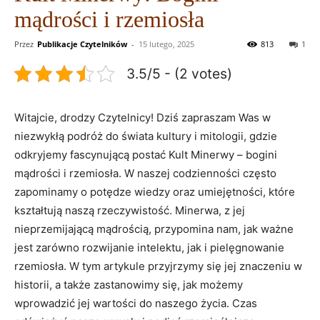
mądrości i rzemiosła
Przez
Publikacje Czytelników
-
15 lutego, 2025
813
1
3.5/5 - (2 votes)
Witajcie, ⁢drodzy Czytelnicy! Dziś zapraszam Was ⁣w
niezwykłą podróż do świata kultury i⁤ mitologii, gdzie
odkryjemy fascynującą postać ⁤Kult Minerwy – bogini
mądrości‍ i rzemiosła. W naszej codzienności często
zapominamy o⁣ potędze wiedzy oraz umiejętności, które
kształtują ‌naszą rzeczywistość. Minerwa, z⁢ jej
nieprzemijającą mądrością, przypomina nam, ⁤jak ważne
jest zarówno rozwijanie intelektu,‍ jak i pielęgnowanie
rzemiosła. W tym artykule przyjrzymy się jej znaczeniu⁤ w⁣
historii, a także zastanowimy się,​ jak możemy
⁤wprowadzić‌ jej wartości do naszego życia. Czas