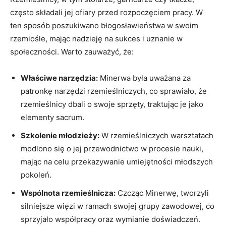
często składali ⁣jej ofiary przed ‍rozpoczęciem pracy.⁤ W
ten‌ sposób poszukiwano błogosławieństwa w swoim
rzemiośle, mając nadzieję na sukces ⁣i uznanie w
społeczności. Warto zauważyć, że:
Właściwe narzędzia:
Minerwa była uważana⁢ za
patronkę⁣ narzędzi rzemieślniczych, co sprawiało, że
rzemieślnicy dbali o​ swoje sprzęty, traktując ‌je jako
elementy sacrum.
Szkolenie młodzieży:
W rzemieślniczych warsztatach‍
modlono się o jej przewodnictwo w procesie nauki,
mając na celu ‍przekazywanie ⁢umiejętności ⁢młodszych
pokoleń.
Wspólnota rzemieślnicza:
Czcząc Minerwę, tworzyli ​
silniejsze więzi w ramach swojej grupy zawodowej, ‌co
sprzyjało współpracy oraz wymianie doświadczeń.