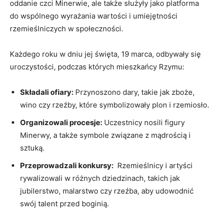
oddanie czci ⁣Minerwie, ale także służyły jako platforma
do wspólnego wyrażania wartości ⁢i umiejętności
rzemieślniczych ​w ⁣społeczności.
Każdego roku w dniu jej święta, 19 marca, odbywały się
uroczystości,‌ podczas których‍ mieszkańcy ‌Rzymu:
Składali ofiary:
Przynoszono ⁤dary, takie jak zboże,
wino czy ⁤rzeźby, które symbolizowały plon i rzemiosło.
Organizowali procesje:
Uczestnicy‌ nosili figury
Minerwy, a także symbole związane z mądrością i
⁣sztuką.
Przeprowadzali konkursy:
⁢ Rzemieślnicy⁢ i ⁤artyści
rywalizowali w różnych⁢ dziedzinach, takich jak
jubilerstwo, malarstwo czy rzeźba, aby udowodnić
‍swój talent przed boginią.