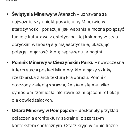
Świątynia Minerwy w Atenach
– uznawana za
najważniejszy ⁣obiekt poświęcony Minerwie w
starożytności, pokazuje,‌ jak wspaniale można połączyć
funkcję kulturową‌ z ​estetyczną. Jej⁣ kolumny w stylu
doryckim‌ wznoszą się majestatycznie, ukazując
⁤potęgę i mądrość, ​którą reprezentuje bogini.
Pomnik Minerwy w Cieszyńskim Parku
– nowoczesna
interpretacja postaci Minerwy, która‌ łączy sztukę
rzeźbiarską z architekturą krajobrazu.⁤ Pomnik
otoczony zielenią sprawia, że staje się nie tylko
symbolem rzemiosła, ale​ również miejscem refleksji
dla odwiedzających.
Ołtarz Minerwy w Pompejach
– doskonały przykład
połączenia architektury sakralnej z szerszym
kontekstem⁤ społecznym.‍ Ołtarz kryje⁢ w sobie liczne