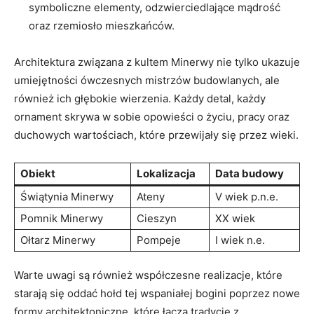
symboliczne ‍elementy, odzwierciedlające mądrość
oraz rzemiosło mieszkańców.
Architektura związana z kultem Minerwy nie tylko ukazuje
umiejętności ówczesnych mistrzów budowlanych, ale
również ‌ich ‍głębokie wierzenia. Każdy⁣ detal, każdy
ornament ​skrywa w sobie ⁢opowieści ‌o życiu, pracy oraz
duchowych wartościach, które​ przewijały ⁤się przez wieki.
Obiekt
Lokalizacja
Data budowy
Świątynia Minerwy
Ateny
V wiek ⁢p.n.e.
Pomnik Minerwy
Cieszyn
XX wiek
Ołtarz Minerwy
Pompeje
I wiek⁤ n.e.
Warte uwagi ​są również‌ współczesne realizacje, które
starają się oddać hołd tej⁤ wspaniałej bogini poprzez nowe
formy architektoniczne, które łączą tradycję z