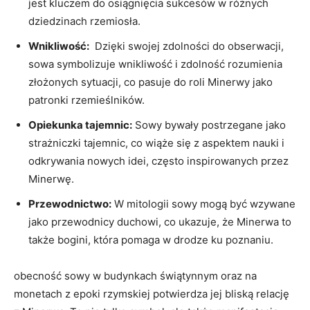
jest kluczem do osiągnięcia sukcesów w różnych
dziedzinach rzemiosła.
Wnikliwość:
​ Dzięki swojej zdolności do obserwacji,⁣
sowa symbolizuje‍ wnikliwość i zdolność rozumienia
złożonych sytuacji, co pasuje do roli Minerwy jako
patronki rzemieślników.
Opiekunka tajemnic:
Sowy bywały postrzegane jako
strażniczki tajemnic, co wiąże się‌ z aspektem nauki i‌
odkrywania nowych idei, często inspirowanych przez
Minerwę.
Przewodnictwo:
‌W mitologii ⁣sowy ‍mogą być ​wzywane‌
jako przewodnicy duchowi, co ukazuje, że Minerwa to
także⁣ bogini, która pomaga w drodze ku poznaniu.
obecność sowy w budynkach świątynnym oraz na​
monetach ⁤z epoki ‌rzymskiej potwierdza jej ​bliską​ relację