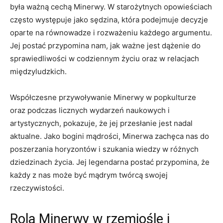
była ważną⁢ cechą Minerwy. W starożytnych opowieściach
często⁣ występuje jako​ sędzina, która podejmuje decyzje
oparte na równowadze i rozważeniu każdego argumentu.
Jej postać​ przypomina nam,⁤ jak ważne⁢ jest dążenie do
‌sprawiedliwości w codziennym życiu oraz⁢ w relacjach
międzyludzkich.
Współczesne przywoływanie Minerwy w popkulturze
oraz podczas licznych wydarzeń naukowych i
⁤artystycznych,⁣ pokazuje, że jej przesłanie jest ‌nadal
‍aktualne. ‌Jako bogini mądrości, Minerwa zachęca nas do
poszerzania horyzontów i szukania‍ wiedzy w‍ różnych
dziedzinach życia.‍ Jej legendarna postać przypomina, że‍
każdy z nas może‌ być mądrym twórcą swojej
rzeczywistości.
Rola Minerwy‍ w rzemiośle ⁣i