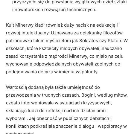
przyczyniło ⁤się do powstania wyjątkowych dzieł sztuki
i‍ nowatorskich rozwiązań technicznych.
Kult Minerwy kładł również duży nacisk na edukację ‍i
rozwój intelektualny. ⁢Uznawana ⁣za opiekunkę filozofów,⁢
patronowała takim​ myślicielom jak Sokrates czy Platon. W
szkołach, ​które⁤ kształciły młodych obywateli, ⁤nauczano⁣
zasad korzystania z mądrości‍ Minerwy, ‌co miało na celu ​
wychowanie ⁣odpowiedzialnych obywateli zdolnych do
podejmowania decyzji w imieniu wspólnoty.
Wartością ​dodaną była także umiejętność do
przewodzenia w trudnych czasach. Bogini, według ​mitów,
często interweniowała‌ w ​sytuacjach kryzysowych,
skłaniając ludzi​ do refleksji nad ich działaniami i ​
wyborami. ‌Jej obecność w publicznych debatach i
konfliktach podkreślała ⁣znaczenie ​dialogu i współpracy​ w
społeczności.