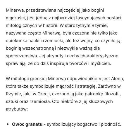
Minerwa, przedstawiana ⁢najczęściej jako bogini
mądrości,‍ jest jedną z najbardziej fascynujących postaci
mitologicznych w historii. W starożytnym ⁤Rzymie,
nazywana często Minerwą, była czczona nie tylko jako
opiekunka nauki i⁣ rzemiosła, ale też wojny, ⁤co czyniło ją
boginią wszechstronną i niezwykle ważną dla
społeczeństwa. Jej atrybuty‍ i cechy charakterystyczne
sprawiają, że do dziś inspiruje ⁤twórców ⁣i myślicieli.
W mitologii greckiej Minerwa odpowiednikiem jest Atena,
która ​także symbolizuje mądrość ⁤i strategię. Zarówno w
Rzymie, jak i⁢ w Grecji, czczono ją⁤ jako ⁢patronkę filozofii,
sztuki ‍oraz rzemiosła. Oto niektóre z jej kluczowych
atrybutów:
Owoc granatu
-‍ symbolizujący bogactwo i płodność.