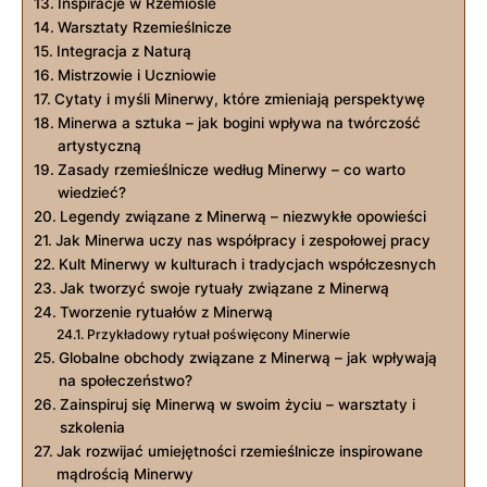
Inspiracje w ​Rzemiośle
Warsztaty Rzemieślnicze
Integracja z Naturą
Mistrzowie i Uczniowie
Cytaty i myśli Minerwy, które zmieniają ⁤perspektywę
Minerwa ⁢a sztuka –⁤ jak bogini wpływa na twórczość
artystyczną
Zasady rzemieślnicze według Minerwy – ⁤co warto⁣
wiedzieć?
Legendy związane ​z Minerwą – niezwykłe opowieści
Jak Minerwa uczy ‍nas współpracy i zespołowej pracy
Kult Minerwy w ‍kulturach ‌i tradycjach współczesnych
Jak ‌tworzyć swoje rytuały⁢ związane z Minerwą
Tworzenie rytuałów⁢ z Minerwą
Przykładowy rytuał poświęcony Minerwie
Globalne obchody związane⁢ z Minerwą – jak wpływają
na‍ społeczeństwo?
Zainspiruj się Minerwą w swoim życiu – warsztaty i
szkolenia
Jak ‌rozwijać umiejętności rzemieślnicze inspirowane
⁣mądrością Minerwy