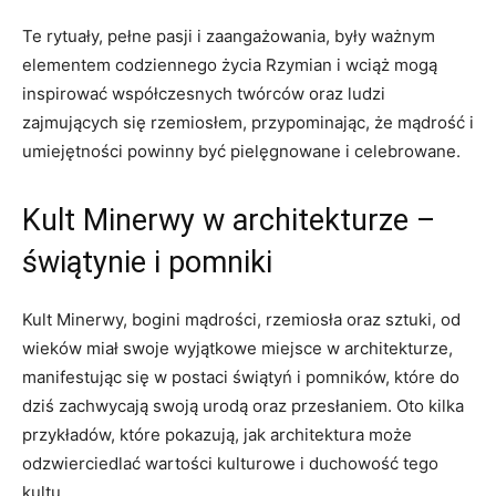
Te rytuały, pełne pasji i zaangażowania, były ważnym
elementem ⁢codziennego życia Rzymian​ i wciąż ‌mogą
inspirować współczesnych‌ twórców oraz ludzi
zajmujących ​się rzemiosłem,⁤ przypominając, że mądrość i
umiejętności powinny być pielęgnowane‌ i celebrowane.
Kult Minerwy w architekturze –
świątynie i pomniki
Kult ‌Minerwy, bogini mądrości, ⁢rzemiosła oraz sztuki, od
wieków miał swoje wyjątkowe miejsce w architekturze,
manifestując⁤ się w postaci świątyń i pomników, które do
dziś zachwycają⁣ swoją urodą oraz przesłaniem. Oto kilka⁤
przykładów, które pokazują,‍ jak architektura‍ może
odzwierciedlać ⁢wartości kulturowe ⁤i ‌duchowość tego
kultu.