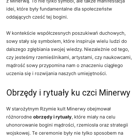
⁣z Minerwą. ⁤To nie tylko symbol, ale także manifestacja
idei, które⁤ były⁣ fundamentalne ⁢dla społeczeństw
oddających cześć tej ⁣bogini.
W kontekście współczesnych poszukiwań ‍duchowych,
⁢sowy stały się ⁣symbolem, które inspiruje wielu ⁤ludzi do
dalszego zgłębiania swojej wiedzy. Niezależnie od tego,‌
czy‌ jesteśmy rzemieślnikami, artystami, czy naukowcami,
mądrość sowy przypomina nam o znaczeniu ciągłego
uczenia się i rozwijania ​naszych umiejętności.
Obrzędy i ⁢rytuały ku czci​ Minerwy
W starożytnym⁤ Rzymie ⁤kult Minerwy obejmował
różnorodne⁢
obrzędy i rytuały
, ⁤które miały na celu
uhonorowanie bogini mądrości, rzemiosła oraz strategii
wojskowej. ⁣Te ceremonie były nie tylko sposobem na