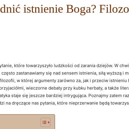
ić istnienie Boga? Filozo
tanie, które ‍towarzyszyło ludzkości od zarania dziejów.​ W chwi
, często zastanawiamy się nad sensem istnienia, siłą wyższą ⁢i 
​filozofii, w której argumenty zarówno za, jak ⁢i przeciw istnien
jaciółmi, wieczorne debaty przy kubku herbaty, a także literacki
atyka staje się jeszcze bardziej intrygująca. Poznajmy zatem‍ raz
zi na dręczące nas pytania, które nieprzerwanie będą towarzy