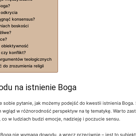
Boga?
 odkrycia
iągnąć konsensus?
niach boskości
żliwe?
ące?
a obiektywność
 czy konflikt?
argumentów teologicznych
o ⁢zrozumienia⁢ religii
odu na istnienie Boga
je sobie pytanie, jak możemy podejść do kwestii istnienia Bog
nam wgląd w różnorodność ​perspektyw na⁢ tę tematykę. Warto zas
 co w ludziach budzi emocje, ⁤nadzieję ⁤i poczucie sensu.
w Boga nie wymaga dowodu,​ a ​wręcz przeciwnie – jest to subie