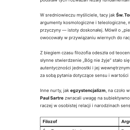
W sredniowieczu myśliciele, tacy jak
Św. To
argumenty ⁢kosmologiczne i teleologiczne, m
przyczyny​ — istoty doskonałej.‍ Mówił o „p
owocowały w przywiązaniu wiernych do racjo
Z biegiem czasu filozofia odeszła ⁢od teocen
słynne stwierdzenie „Bóg nie żyje” stało s
autentyczności jednostki i jej wewnętrznym
‍za sobą‍ pytania dotyczące‍ sensu⁣ i wartości
Inne nurty,‍ jak
egzystencjalizm
, na czoło w
Paul ​Sartre
zwracali uwagę na subiektywność
‌raczej w osobistej relacji i narodzinach sen
Filozof
Arg