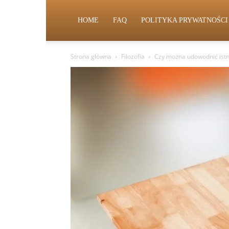
HOME
FAQ
POLITYKA PRYWATNOŚCI
Strona główna
Filozofia
Czy można udowodnić istni