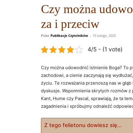
Czy można udowodn
za i przeciw
Przez
Publikacje Czytelników
-
15 lutego, 2025
4/5 - (1 vote)
Czy można udowodnić⁣ istnienie Boga? To‍ py
zachodowi, a cienie zaczynają się ⁢wydłużać
⁣życiu. Te rozważania przenoszą nas w‍ głąb 
dyskusje. Wspomnienia skrytych rozmów z przy
Kant, Hume czy‍ Pascal, sprawiają, że ta ⁤tem
zagadnienia i spróbujmy odnaleźć odpowied
Z tego felietonu dowiesz się...