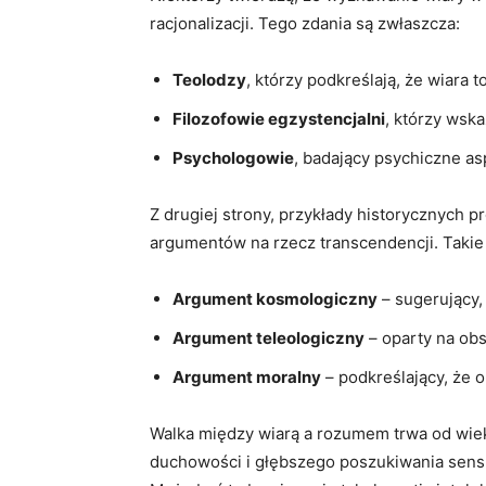
racjonalizacji. Tego zdania są zwłaszcza:
Teolodzy
, którzy podkreślają, że wiara 
Filozofowie egzystencjalni
, którzy wsk
Psychologowie
, badający psychiczne​ asp
Z drugiej strony, przykłady historycznych p
argumentów na rzecz transcendencji. Takie ⁤
Argument kosmologiczny
– sugerujący,
Argument teleologiczny
– oparty ⁣na ​o
Argument moralny
– podkreślający, że o
Walka ⁤między​ wiarą ⁣a ⁤rozumem ⁢trwa od w
duchowości i⁣ głębszego poszukiwania sensu