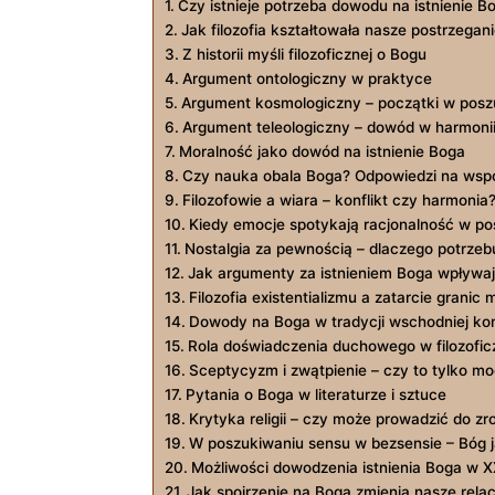
Czy istnieje potrzeba dowodu na istnienie B
Jak filozofia‍ kształtowała nasze postrzegan
Z historii myśli filozoficznej o Bogu
Argument ontologiczny w praktyce
Argument kosmologiczny – początki w​ pos
Argument teleologiczny – dowód w harmonii
Moralność jako dowód na ⁣istnienie Boga
Czy nauka obala Boga?‍ Odpowiedzi na wsp
Filozofowie ⁢a wiara – konflikt ⁢czy ⁢harmonia
Kiedy emocje spotykają racjonalność w p
Nostalgia za pewnością – dlaczego potrze
Jak argumenty za ⁢istnieniem Boga wpływaj
Filozofia‍ existentializmu a zatarcie granic​ 
Dowody na ‍Boga w tradycji wschodniej ko
Rola doświadczenia duchowego w filozofi
Sceptycyzm i zwątpienie – czy to tylko m
Pytania ⁣o Boga w literaturze i sztuce
Krytyka religii – czy może prowadzić do‍ z
W ⁣poszukiwaniu sensu w ⁣bezsensie ⁤– Bóg
Możliwości dowodzenia istnienia Boga w X
Jak spojrzenie na ‍Boga zmienia ⁣nasze relac