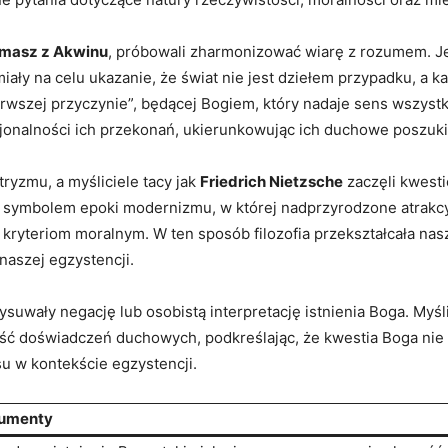
masz⁤ z Akwinu
, próbowali‌ zharmonizować wiarę z rozumem.‌ 
iały ⁤na celu ukazanie,⁤ że świat nie jest‌ dziełem przypadku, 
ierwszej przyczynie”, będącej Bogiem, który nadaje sens wszyst
nalności ich przekonań, ​ukierunkowując ich duchowe poszukiwan
tryzmu, a myśliciele tacy‌ jak
Friedrich Nietzsche
zaczęli kwesti
ię symbolem epoki modernizmu, w której nadprzyrodzone atrakcy
 kryteriom moralnym. W ten sposób filozofia przekształcała n
 naszej egzystencji.
ysuwały negację ​lub osobistą interpretację istnienia‍ Boga.⁤ Myśl
 doświadczeń‍ duchowych, podkreślając, że kwestia Boga nie ​leż
su w ⁤kontekście egzystencji.
umenty