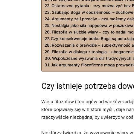
Ostateczne pytania – czy można żyć bez ​
Szukając Boga ‌w‌ codzienności – duchowe
Argumenty za i przeciw – ⁣czy możemy os
Nostalgia jako siła napędowa ⁢w poszukiwa
Filozofia⁢ w służbie wiary – ⁤czy to nadal mo
Czy konsekwencje braku Boga są porażaj
Rozważania⁣ o⁤ prawdzie – subiektywność ⁤
Filozofia w dialogu z teologią – ubogacenie‍
Współczesne wyzwania dla tradycyjnych 
Jak argumenty filozoficzne mogą prowadzić d
Czy istnieje potrzeba dow
Wielu filozofów i teologów ⁤od wieków zada
które pojawiały się w historii myśli, daje 
rzeczywiście niezbędna, by ‌uwierzyć w coś,‌
Niektórzy twierdzą, że wyznawanie ‌wiary‌ 