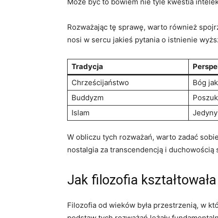
Może być ⁤to bowiem⁢ nie tyle ⁣kwestia inte
Rozważając tę sprawę, warto⁣ również‌ spojrz
nosi ⁣w⁢ sercu jakieś pytania o‌ istnienie wyż
Tradycja
Perspe
Chrześcijaństwo
Bóg ja
Buddyzm
Poszuk
Islam
Jedyny 
W obliczu tych rozważań, warto zadać sobi
‌nostalgia za transcendencją​ i duchowością 
Jak filozofia‍ kształtowa
Filozofia od wieków była przestrzenią, w któr
podstaw tych rozważań leżały fundamentalne