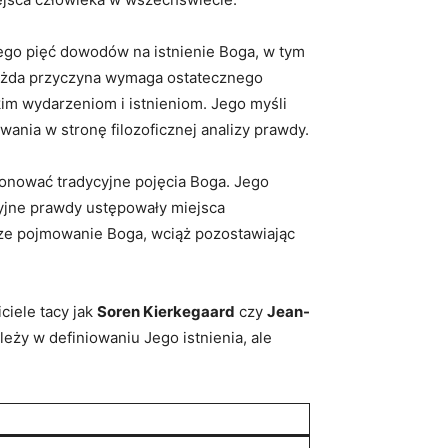
Jego pięć dowodów na istnienie Boga, w tym
a każda​ przyczyna wymaga ostatecznego
kim wydarzeniom i istnieniom. ​Jego myśli
ia⁤ w stronę filozoficznej ​analizy prawdy.
onować tradycyjne pojęcia Boga. Jego
jne prawdy ​ustępowały⁤ miejsca
asze pojmowanie Boga, wciąż pozostawiając
iciele tacy jak
Soren​ Kierkegaard
czy
Jean-
y w ‌definiowaniu​ Jego istnienia, ale