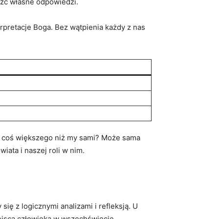
leźć własne odpowiedzi.
rpretacje Boga.⁢ Bez wątpienia każdy z nas⁤
w coś ⁢większego niż my sami? Może sama
ata ‌i naszej roli w nim.
ę z logicznymi analizami i⁤ refleksją. ‍U⁤
ejsca człowieka⁣ w wszechświecie.