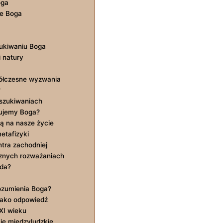
oga
ie Boga
zukiwaniu Boga
 natury
ółczesne⁢ wyzwania
?
oszukiwaniach
bujemy Boga?
ą na‍ nasze życie
metafizyki
ntra zachodniej
cznych rozważaniach
oda?
rozumienia Boga?
 jako odpowiedź
XI wieku
je ​międzyludzkie