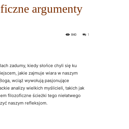
ficzne argumenty
840
1
lach zadumy, kiedy słońce chyli się ku
miejscem, jakie ⁢zajmuje wiara w naszym
iu Boga, wciąż wywołują pasjonujące
e analizy wielkich myślicieli,‍ takich jak
em filozoficzne ścieżki ‌tego⁢ niełatwego
szyć naszym refleksjom.