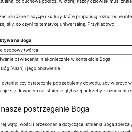
lektualna, co duchowa podróż, w⁣ której każdy człowiek musi zna
eć​ na różne tradycje i kultury, które proponują różnorodne inte
szej siły, co ‌czyni‌ tę tematykę ​uniwersalną. Przykładowo:
ktywa na Boga
ko osobowy‍ twórca
iwanie oświecenia, niekoniecznie⁣ w kontekście Boga
⁤Bóg (Allah) i jego objawienie
e pytanie: czy ostatecznie potrzebujemy dowodu, aby wierzyć 
staje się dowodem na istnienie głębszej potrzeby zrozumienia świ
ła nasze postrzeganie Boga
ej wątpliwości i przekonania dotyczące istnienia Boga⁤ zderzały si
 pytania dotyczące natury rzeczywistości, moralności oraz mi