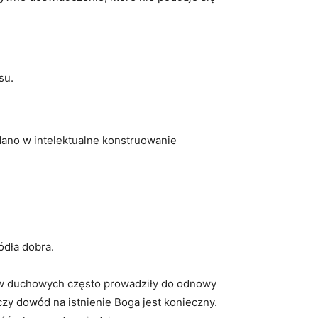
su.
adano w intelektualne konstruowanie‌
ódła dobra.
sów duchowych często⁤ prowadziły​ do odnowy
zy dowód na istnienie Boga ⁢jest konieczny.