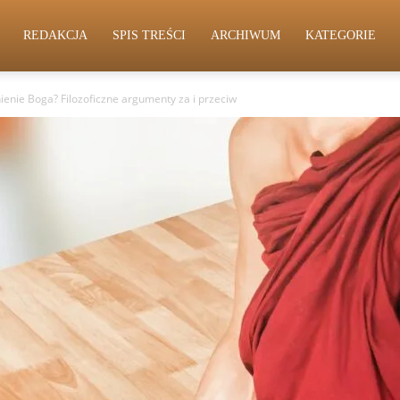
REDAKCJA
SPIS TREŚCI
ARCHIWUM
KATEGORIE
enie Boga? Filozoficzne argumenty za i przeciw