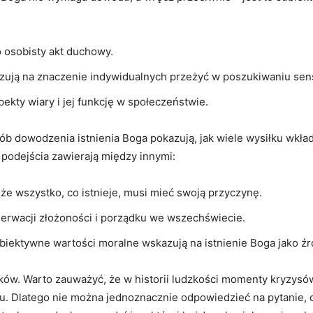
to osobisty akt duchowy.
azują na znaczenie indywidualnych przeżyć w ​poszukiwaniu sen
ekty wiary i​ jej funkcję⁤ w społeczeństwie.
rób dowodzenia istnienia Boga pokazują, jak wiele⁣ wysiłku⁢ wkł
podejścia zawierają‌ między innymi:
 że wszystko, co istnieje, musi mieć swoją przyczynę.
bserwacji⁤ złożoności i porządku we wszechświecie.
biektywne wartości‌ moralne‍ wskazują na istnienie Boga‍ jako⁢ źr
ieków.​ Warto zauważyć,‍ że w ⁤historii ludzkości momenty kryzy
. Dlatego⁣ nie można jednoznacznie odpowiedzieć ​na pytanie, c