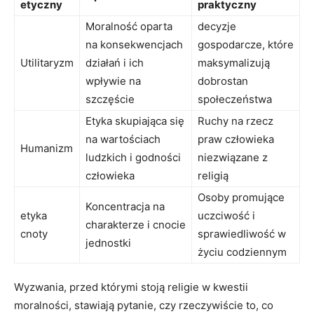
etyczny
praktyczny
Moralność oparta
decyzje‌
na konsekwencjach
gospodarcze, które
Utilitaryzm
działań i⁤ ich
maksymalizują
wpływie na
dobrostan
szczęście
społeczeństwa
Etyka skupiająca się‍
Ruchy na⁤ rzecz
na wartościach
praw człowieka
Humanizm
ludzkich i‌ godności
niezwiązane z
człowieka
religią
Osoby ‍promujące
Koncentracja na
etyka
uczciwość i
charakterze i ⁣cnocie
cnoty
sprawiedliwość w‌
jednostki
życiu codziennym
Wyzwania, przed którymi stoją ‍religie w kwestii
moralności, stawiają pytanie,​ czy rzeczywiście to, co