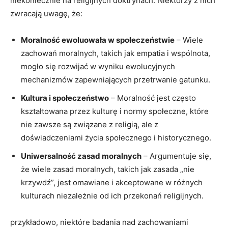
‌niekoniecznie ​na ​religijnych doktrynach. Niektórzy z nich‌
zwracają uwagę, że:
Moralność ⁢ewoluowała ‌w społeczeństwie
– Wiele
zachowań ⁣moralnych, takich jak empatia ‌i wspólnota,
mogło się rozwijać w⁤ wyniku ewolucyjnych
mechanizmów zapewniających przetrwanie gatunku.
Kultura i społeczeństwo
– Moralność jest często
kształtowana przez ‍kulturę i normy społeczne,⁢ które
nie ‍zawsze są⁢ związane⁣ z religią, ale z
doświadczeniami życia społecznego i historycznego.
Uniwersalność zasad moralnych
– Argumentuje się,
że ‍wiele zasad‌ moralnych, takich jak zasada „nie
⁤krzywdź”, jest omawiane i akceptowane​ w⁤ różnych
kulturach niezależnie od ich przekonań religijnych.
przykładowo, ⁤niektóre badania nad zachowaniami