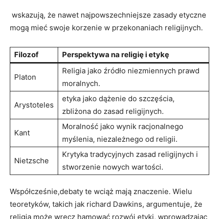
‍ wskazują, że nawet najpowszechniejsze zasady etyczne
mogą​ mieć swoje korzenie w przekonaniach religijnych.
Filozof
Perspektywa na religię i ​etykę
Religia jako źródło niezmiennych prawd⁤
Platon
moralnych.
etyka jako dążenie do szczęścia,
Arystoteles
zbliżona do zasad religijnych.
Moralność jako wynik racjonalnego
Kant
⁢myślenia, ‌niezależnego od religii.
Krytyka tradycyjnych ⁤zasad religijnych i
Nietzsche
stworzenie nowych ​wartości.
Współcześnie,debaty te⁤ wciąż mają znaczenie. Wielu
teoretyków, takich jak richard Dawkins, argumentuje, ​że
religia może wręcz ​hamować rozwój etyki, wprowadzając