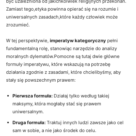
‍być uzależniona od‌ jakichkolwiek religijnych przekonań.
Zamiast tego,etyka powinna ‍opierać się⁤ na rozumie i
uniwersalnych zasadach,które​ każdy człowiek może ​
zrozumieć.
W tej perspektywie,
imperatyw ⁣kategoryczny
pełni
fundamentalną rolę, stanowiąc ‌narzędzie do ⁤analizy
⁣moralnych⁣ dylematów.Pomocne są tutaj dwie główne
formuły imperatywu, które wskazują ‌na potrzebę
działania zgodnie z zasadami, które ⁤chcielibyśmy, aby
stały się powszechnym⁣ prawem:
Pierwsza formuła:
Działaj‍ tylko według takiej
maksymy, która mogłaby⁤ stać się prawem
uniwersalnym.
Druga ‌formuła:
Traktuj innych ludzi ⁤zawsze‌ jako cel
sam w sobie, a nie jako środek do celu.