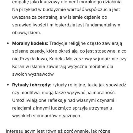
empatię jako‌ kluczowy element⁣ moralnego działania.
Na przykład ‍w buddyzmie wartość współczucia jest
uważana‌ za ⁣centralną, a w islamie⁢ dążenie do
sprawiedliwości ‍i⁢ miłosierdzia jest fundamentalnym
obowiązkiem.
Moralny kodeks:
Tradycje religijne często zawierają
spisane zasady, ​które ⁣określają,⁢ co‌ jest stosowne, a co
nie.Przykładowo, Kodeks Mojżeszowy‍ w judaizmie​ czy
Koran w‌ islamie zawierają wytyczne moralne dla⁣
swoich wyznawców.
Rytuały i obrzędy:
⁢rytuały religijne, takie jak spowiedź
czy modlitwa, mogą także wpływać na moralność.
Umożliwiają one‌ refleksję nad​ własnymi czynami i
relacjami z innymi ludźmi,co sprzyja utrzymaniu
wysokich standardów etycznych.
Interesującym jest również ‌porównanie, jak różne