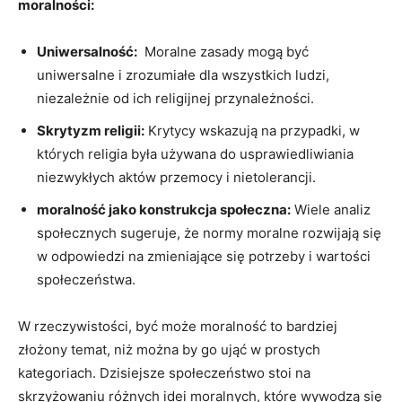
moralności:
Uniwersalność:
‍ Moralne⁣ zasady‍ mogą ​być
uniwersalne ​i zrozumiałe​ dla‍ wszystkich ludzi,
niezależnie od ich religijnej przynależności.
Skrytyzm ‍religii:
Krytycy wskazują ⁤na przypadki, ‌w
których religia⁢ była używana do usprawiedliwiania
niezwykłych ​aktów przemocy‌ i nietolerancji.
moralność jako konstrukcja społeczna:
Wiele analiz​
społecznych ⁣sugeruje, że normy moralne⁣ rozwijają‌ się
w odpowiedzi na zmieniające się potrzeby ​i wartości
społeczeństwa.
W⁤ rzeczywistości, być może moralność to bardziej
złożony​ temat, niż można by go ująć ‍w prostych‍
kategoriach. Dzisiejsze społeczeństwo stoi na
skrzyżowaniu różnych idei moralnych, które‌ wywodzą‍ się