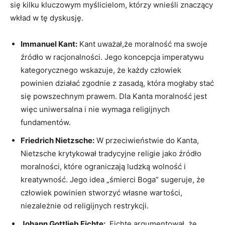
się kilku kluczowym myślicielom, którzy wnieśli znaczący
wkład w tę⁤ dyskusję.
Immanuel Kant:
Kant uważał,że moralność ma​ swoje
źródło w racjonalności. Jego koncepcja imperatywu
kategorycznego wskazuje, ‌że każdy człowiek
powinien działać zgodnie z zasadą, ‍która mogłaby stać
się powszechnym prawem. Dla Kanta moralność jest
więc uniwersalna ⁢i nie wymaga religijnych
fundamentów.
Friedrich Nietzsche:
W ⁢przeciwieństwie do Kanta,
Nietzsche krytykował tradycyjne ​religie jako źródło
moralności, ‍które ograniczają ludzką⁤ wolność i
kreatywność. Jego idea „śmierci Boga” sugeruje, że
człowiek⁣ powinien stworzyć własne wartości,
niezależnie‌ od religijnych restrykcji.
Johann Gottlieb Fichte:
⁢ Fichte argumentował, że⁤