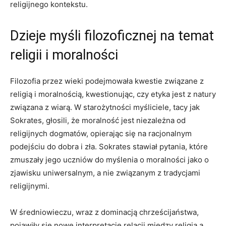
religijnego kontekstu.
Dzieje myśli filozoficznej na temat
⁤religii i moralności
Filozofia przez wieki podejmowała kwestie związane ⁤z
religią i ⁢moralnością, kwestionując, czy ⁤etyka jest z ‌natury
związana ‌z wiarą.‍ W‌ starożytności myśliciele, tacy jak
Sokrates, głosili, że moralność jest ‍niezależna​ od
religijnych dogmatów, opierając się na racjonalnym
podejściu⁢ do dobra⁣ i zła. Sokrates stawiał‍ pytania, które
zmuszały jego ​uczniów‌ do myślenia o moralności jako o
zjawisku​ uniwersalnym,​ a⁢ nie​ związanym z tradycjami
religijnymi.
W średniowieczu, wraz z dominacją chrześcijaństwa,
pojawiły się nowe interpretacje relacji ⁢między​ religią a