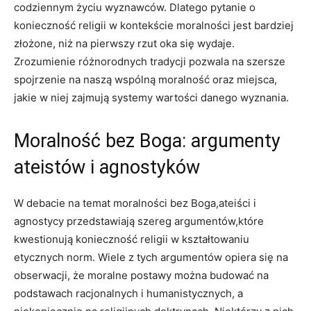
codziennym ⁢życiu‍ wyznawców. Dlatego pytanie o
konieczność religii w kontekście moralności jest bardziej
⁢złożone, niż na pierwszy rzut oka ​się wydaje.
Zrozumienie różnorodnych tradycji pozwala‍ na szersze
‍spojrzenie⁢ na naszą wspólną moralność oraz ⁣miejsca,
⁤jakie w niej ​zajmują systemy wartości danego wyznania.
Moralność bez ​Boga: argumenty
ateistów i agnostyków
W debacie na‌ temat moralności bez‍ Boga,ateiści⁢ i
agnostycy‌ przedstawiają szereg argumentów,które
kwestionują ⁤konieczność religii w kształtowaniu
etycznych norm. Wiele z tych argumentów opiera się na
obserwacji, że moralne⁢ postawy można ⁤budować na
podstawach ⁢racjonalnych i humanistycznych, a