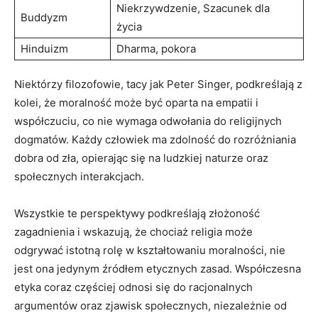
Niekrzywdzenie,⁤ Szacunek ⁤dla
Buddyzm
życia
Hinduizm
Dharma, ⁢pokora
Niektórzy filozofowie, tacy jak Peter Singer, podkreślają z
​kolei, że moralność ⁤może⁤ być oparta na empatii i
współczuciu, co nie wymaga odwołania do ⁤religijnych
dogmatów. Każdy człowiek⁤ ma zdolność⁣ do rozróżniania
dobra od​ zła, opierając się ‌na ludzkiej naturze ‍oraz
społecznych interakcjach.
Wszystkie ​te perspektywy podkreślają złożoność
zagadnienia ‌i wskazują, że chociaż​ religia może
odgrywać istotną rolę w kształtowaniu moralności,⁤ nie
‌jest ona jedynym ‍źródłem etycznych zasad.⁤ Współczesna
etyka coraz⁣ częściej odnosi ⁤się do racjonalnych
argumentów oraz ‍zjawisk społecznych, niezależnie ⁣od