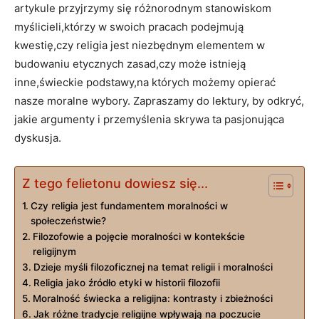
artykule przyjrzymy się różnorodnym stanowiskom
myślicieli,którzy w swoich pracach podejmują
kwestię,czy religia jest niezbędnym elementem ​w
budowaniu etycznych zasad,czy może istnieją⁣
inne,świeckie podstawy,na których możemy opierać‌
nasze moralne wybory. Zapraszamy do lektury, by⁤ odkryć,
jakie argumenty⁢ i przemyślenia skrywa ta pasjonująca
dyskusja.
Z tego felietonu dowiesz się...
Czy religia jest fundamentem moralności ⁢w
społeczeństwie?
Filozofowie a pojęcie moralności w⁤ kontekście
religijnym
Dzieje myśli filozoficznej na temat ⁤religii i moralności
Religia jako źródło etyki w historii filozofii
Moralność świecka a religijna: kontrasty i‍ zbieżności
Jak różne tradycje ‍religijne ‌wpływają na poczucie