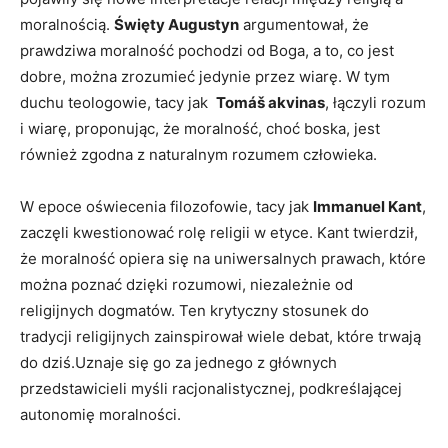
moralnością.
Święty Augustyn
argumentował, że
prawdziwa moralność pochodzi od Boga, a to, co jest
dobre, można zrozumieć ‌jedynie ⁣przez wiarę. W‌ tym
duchu ⁢teologowie,⁤ tacy jak ‌
Tomáš akvinas
, łączyli​ rozum
i wiarę, proponując, że moralność, choć ⁣boska, jest
również zgodna z naturalnym rozumem człowieka.
W epoce oświecenia filozofowie, tacy jak⁣
Immanuel Kant
,
zaczęli kwestionować⁣ rolę religii w etyce. Kant twierdził,
⁢że moralność opiera się na uniwersalnych prawach, które
można poznać dzięki rozumowi, niezależnie od
‍religijnych dogmatów. ⁤Ten krytyczny stosunek do
tradycji religijnych zainspirował ‌wiele ‍debat, ‌które trwają
do dziś.Uznaje się go za ⁤jednego⁣ z głównych
przedstawicieli myśli racjonalistycznej, podkreślającej
autonomię moralności.