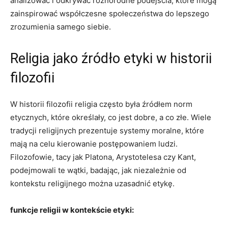
analizować i odkrywać różnorodne⁣ podejścia, które mogą
zainspirować⁢ współczesne ​społeczeństwa⁤ do lepszego
zrozumienia samego siebie.
Religia jako źródło etyki w historii
filozofii
W historii filozofii religia⁣ często była źródłem norm
etycznych,⁣ które określały, co jest dobre, a co złe. Wiele⁤
tradycji religijnych prezentuje systemy moralne, które
mają na celu kierowanie postępowaniem ludzi.
Filozofowie, tacy jak Platona,⁢ Arystotelesa czy Kant,
podejmowali te ⁤wątki, ⁤badając, jak ‌niezależnie od
kontekstu religijnego można uzasadnić etykę.
funkcje religii‍ w kontekście ‍etyki: