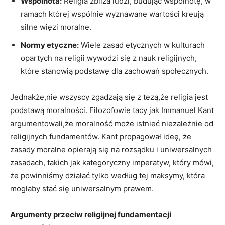
Wspólnota:
Religia zbliża ludzi, budując wspólnotę,‌ w
ramach której ​wspólnie wyznawane wartości kreują
⁢silne więzi moralne.
Normy etyczne:
Wiele zasad etycznych ​w⁢ kulturach
opartych na religii ‍wywodzi się z ⁣nauk ​religijnych,
które ‍stanowią podstawę dla zachowań społecznych.
Jednakże,nie ⁢wszyscy zgadzają się z tezą,że religia jest
podstawą moralności. Filozofowie tacy jak⁤ Immanuel⁢ Kant
argumentowali,że ⁣moralność ⁣może istnieć niezależnie od
religijnych ⁢fundamentów. Kant propagował ideę, że
zasady moralne ⁣opierają⁤ się na rozsądku i ‌uniwersalnych
zasadach, takich jak kategoryczny imperatyw, który mówi,
że powinniśmy działać tylko według tej maksymy, ⁣która
mogłaby stać ‍się uniwersalnym ​prawem.
Argumenty przeciw religijnej⁢ fundamentacji