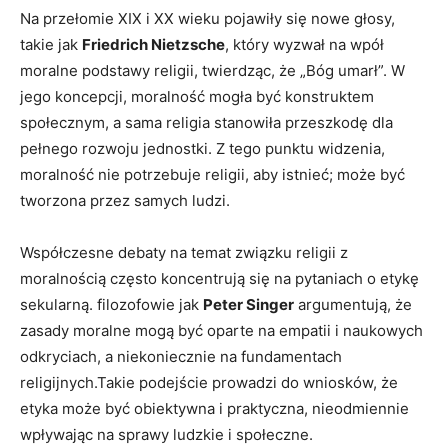
Na przełomie XIX i XX wieku pojawiły się nowe głosy,
takie jak
Friedrich Nietzsche
, który wyzwał na wpół
moralne ​podstawy religii, twierdząc, że „Bóg umarł”. W
jego koncepcji, moralność mogła być konstruktem
społecznym, a sama religia⁣ stanowiła przeszkodę dla
pełnego rozwoju jednostki. Z tego ⁣punktu widzenia,⁣
moralność nie potrzebuje religii, aby istnieć; może być
tworzona przez samych ludzi.
Współczesne debaty na⁣ temat związku religii ⁣z
moralnością często koncentrują się na pytaniach o ‍etykę
sekularną. filozofowie jak
Peter​ Singer
argumentują, ‌że
zasady moralne⁣ mogą być oparte na empatii ​i​ naukowych
⁣odkryciach, a ⁣niekoniecznie na fundamentach
⁤religijnych.Takie podejście prowadzi⁣ do wniosków,⁣ że
‌etyka może być obiektywna i⁢ praktyczna, nieodmiennie
wpływając na sprawy ‍ludzkie i społeczne.