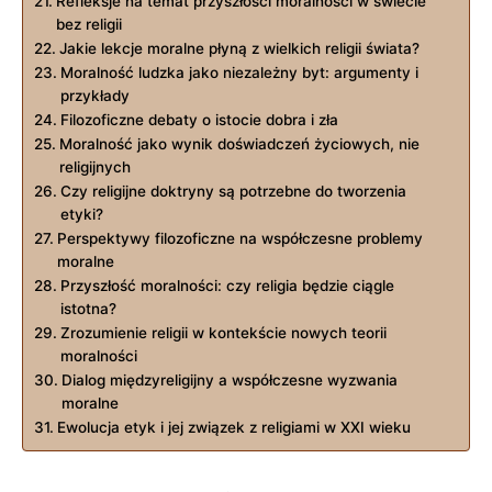
Refleksje na temat przyszłości ⁢moralności w świecie
bez religii
Jakie lekcje moralne⁤ płyną z wielkich‌ religii świata?
Moralność ludzka jako⁣ niezależny ‍byt: argumenty i
przykłady
Filozoficzne debaty ⁤o istocie dobra i zła
Moralność jako ⁤wynik doświadczeń⁣ życiowych, nie‍
religijnych
Czy ⁣religijne doktryny ​są‌ potrzebne do tworzenia
etyki?
Perspektywy ⁤filozoficzne na ​współczesne problemy
moralne
Przyszłość moralności: czy religia będzie ⁢ciągle
⁤istotna?
Zrozumienie religii‍ w kontekście‍ nowych teorii
moralności
Dialog międzyreligijny‍ a współczesne wyzwania
moralne
Ewolucja etyk i jej związek z religiami w XXI wieku