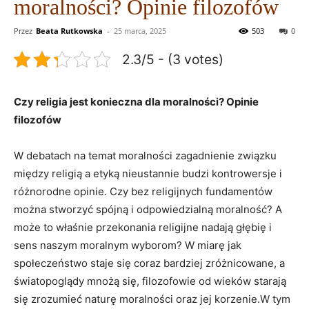
moralności? Opinie filozofów
Przez
Beata Rutkowska
-
25 marca, 2025
503
0
2.3/5 - (3 votes)
Czy religia​ jest ​konieczna​ dla moralności? Opinie
filozofów
W debatach⁢ na ⁢temat moralności ‍zagadnienie związku
między religią a etyką nieustannie budzi kontrowersje i
różnorodne opinie. Czy bez religijnych fundamentów
można stworzyć ‌spójną i odpowiedzialną moralność? A
może to‌ właśnie przekonania​ religijne nadają głębię i
sens naszym moralnym wyborom? W miarę jak
społeczeństwo staje się coraz bardziej zróżnicowane, a
światopoglądy ​mnożą się, filozofowie od wieków starają
się ‍zrozumieć naturę moralności oraz jej korzenie.W tym​