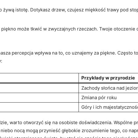
 ‍żywą istotę. Dotykasz ​drzew, czujesz miękkość trawy pod stop
e piękno może tkwić w zwyczajnych rzeczach. Twoje ⁢otoczenie c
asza percepcja wpływa ‍na to, co uznajemy za ​piękne.‍ Często t
:
Przykłady w przyrodzie
Zachody słońca nad jezio
Zmiana ‍pór roku
Góry i ich majestatycznoś
e, warto otworzyć się na osobiste ​doświadczenia. Wspólne prze
 niebo nocą mogą przynieść głębokie zrozumienie tego, co nap