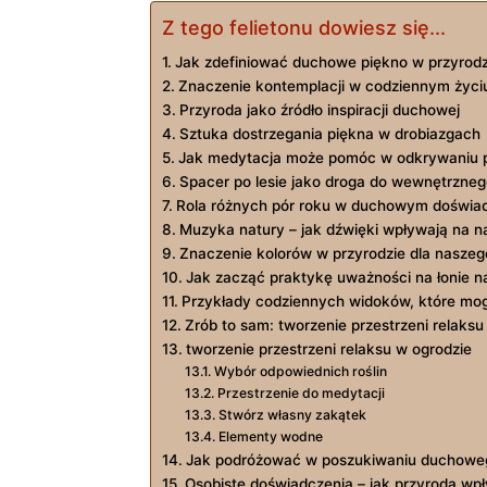
Z tego felietonu dowiesz się...
Jak zdefiniować duchowe piękno w przyrodz
Znaczenie kontemplacji w codziennym życi
Przyroda jako źródło inspiracji duchowej
Sztuka dostrzegania piękna w drobiazgach
Jak medytacja może​ pomóc w odkrywaniu p
Spacer po lesie jako droga do wewnętrznego
Rola różnych‍ pór roku w duchowym ​doświa
Muzyka natury – jak dźwięki wpływają na 
Znaczenie kolorów w przyrodzie ⁢dla nasze
Jak ​zacząć praktykę uważności na łonie ‍n
Przykłady codziennych ‍widoków, które ‍mo
Zrób ⁢to sam: tworzenie przestrzeni relaksu
tworzenie przestrzeni relaksu⁤ w ogrodzie
Wybór odpowiednich⁢ roślin
Przestrzenie⁤ do‍ medytacji
Stwórz własny zakątek
Elementy wodne
Jak ‍podróżować w poszukiwaniu duchowe
Osobiste ‍doświadczenia – ‍jak przyroda wp