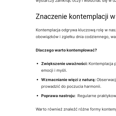
wystarczy​ zamknąć oczy i wsłuchać się w dź
Znaczenie kontemplacji w
Kontemplacja odgrywa kluczową rolę w naszy
obowiązków i‍ zgiełku dnia codziennego, wa
Dlaczego⁢ warto kontemplować?
Zwiększenie uważności:
Kontemplacja po
⁢emocji i myśli.
Wzmacnianie⁤ więzi z ⁤naturą:
Obserwacja
prowadzić do poczucia harmonii.
Poprawa nastroju:
‍ Regularne praktyko
Warto również znaleźć różne formy‌ kontemp