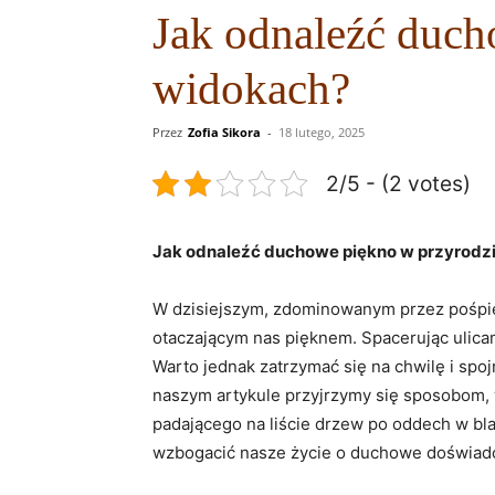
Jak odnaleźć duch
widokach?
Przez
Zofia Sikora
-
18 lutego, 2025
2/5 - (2 votes)
Jak odnaleźć duchowe piękno w przyrodzi
W ⁣dzisiejszym, zdominowanym przez⁢ pośpiec
otaczającym nas⁣ pięknem.⁤ Spacerując ulica
Warto jednak zatrzymać się ‍na‍ chwilę​ i s
naszym artykule przyjrzymy się⁣ sposobom, 
padającego na liście drzew ​po oddech w b
wzbogacić ⁣nasze życie ⁢o duchowe doświadc