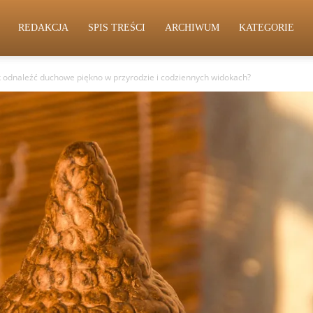
REDAKCJA
SPIS TREŚCI
ARCHIWUM
KATEGORIE
k odnaleźć duchowe piękno w przyrodzie i codziennych widokach?