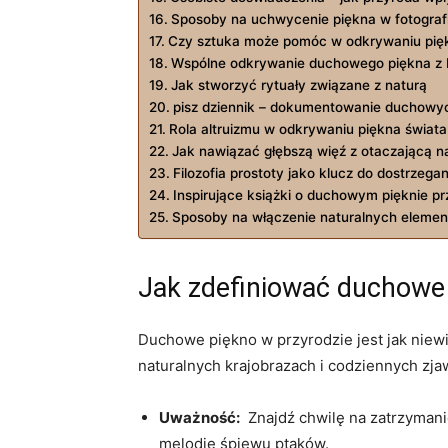
Sposoby‍ na uchwycenie‌ piękna w fotografi
Czy sztuka może‌ pomóc w odkrywaniu pięk
Wspólne odkrywanie duchowego piękna z b
Jak stworzyć rytuały związane z naturą
pisz dziennik – dokumentowanie ‌duchow
Rola altruizmu w odkrywaniu piękna ‍świata
Jak nawiązać głębszą więź z otaczającą n
Filozofia prostoty jako ‌klucz do ‌dostrzega
Inspirujące książki⁢ o duchowym⁣ pięknie p
Sposoby⁣ na włączenie naturalnych eleme
Jak zdefiniować duchowe 
Duchowe​ piękno w przyrodzie jest jak niewid
naturalnych krajobrazach i codziennych zja
Uważność:
‍ Znajdź chwilę na zatrzymani
​melodię śpiewu ​ptaków.