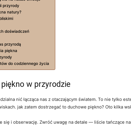
i przyrody
na ​natury?
liskimi
ych doświadczeń
as przyrodą
nia piękna
rzyrody
ntów do codziennego życia
piękno w przyrodzie
zialna nić łącząca nas z otaczającym światem. To nie tylko estet
wiskach. jak ‌zatem dostrzegać to duchowe piękno? Oto kilka w
e się i obserwację. Zwróć uwagę na detale — ⁤liście tańczące n