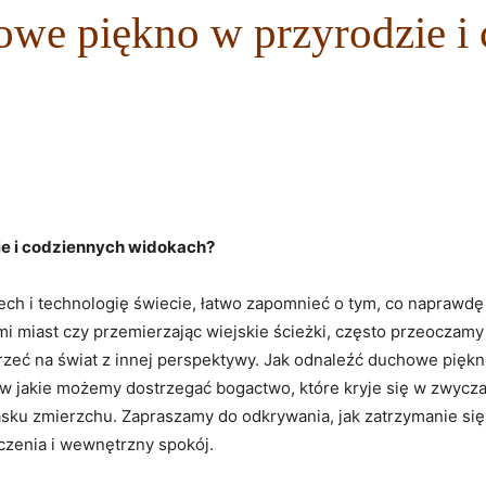
owe piękno w przyrodzie i
e i codziennych widokach?
h ‌i ⁣technologię świecie, łatwo zapomnieć ⁣o tym, co naprawdę 
mi miast czy przemierzając⁢ wiejskie ścieżki, ⁣często przeoczamy
pojrzeć⁢ na świat⁣ z innej perspektywy. Jak odnaleźć duchowe ​pi
‌w jakie możemy dostrzegać bogactwo, które kryje się ⁢w⁤ zwycz
lasku zmierzchu. Zapraszamy do odkrywania, jak zatrzymanie si
zenia i wewnętrzny​ spokój.