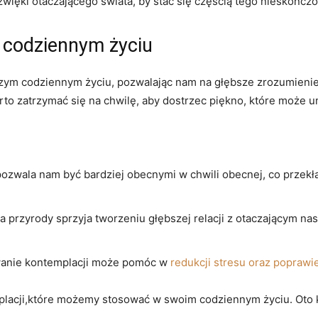
więki otaczającego świata, by stać się częścią⁤ tego nieskończo
 codziennym życiu
m⁣ codziennym ⁤życiu, pozwalając nam ⁣na głębsze ⁤zrozumienie
rto zatrzymać się na chwilę, aby dostrzec piękno, które może
zwala nam być⁢ bardziej obecnymi w⁢ chwili obecnej, co przekła
 przyrody sprzyja tworzeniu głębszej relacji z otaczającym nas
wanie kontemplacji​ może⁢ pomóc w
redukcji stresu oraz popraw
lacji,które możemy stosować w swoim⁢ codziennym życiu.⁣ Oto k