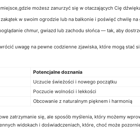
miejsce,gdzie ‌możesz zanurzyć się w otaczających Cię dźwięk
zakątek ⁤w swoim ogrodzie lub na balkonie i ​poświęć chwilę ⁢na
ooglądanie chmur, gwiazd lub zachodu słońca — tak, aby dostrzec
ócić uwagę na pewne⁢ codzienne‌ zjawiska,⁢ które mogą⁣ stać się
Potencjalne doznania
Uczucie świeżości i ⁤nowego początku
Poczucie wolności i lekkości
Obcowanie z naturalnym‌ pięknem ⁢i harmonią
ilowe zatrzymanie⁣ się, ale sposób myślenia, który możemy wprow
nych widokach‍ i doświadczeniach, które, ⁤choć może pozorni