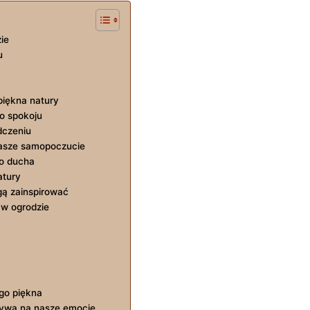
ie
u
iękna natury
​ spokoju
dczeniu
nasze samopoczucie
go ducha
atury
gą zainspirować
 ​w ogrodzie
go piękna
ływa ‌na nasze emocje