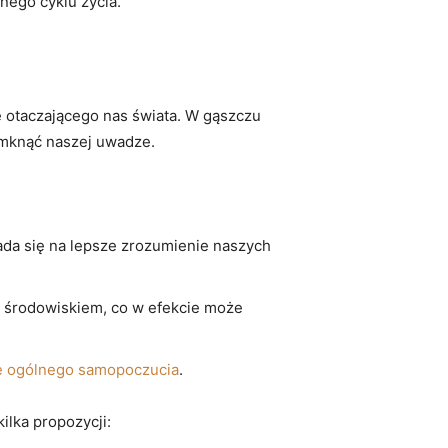
nego ‍cyklu życia.
 otaczającego ⁢nas świata. W gąszczu
 umknąć naszej uwadze.
da się na ‍lepsze zrozumienie⁤ naszych
 środowiskiem, co w‍ efekcie może‍
ie ogólnego samopoczucia
.
ilka propozycji: