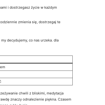
ami i dostrzegasz ​życie ⁤w każdym
odziennie zmienia się, dostrzegaj te
o my decydujemy, co nas urzeka. dla‌
rem
ć
żywanie‍ chwili⁢ z bliskimi, medytacja
rawdę znaczy⁢ odnalezienie piękna. Czasem​