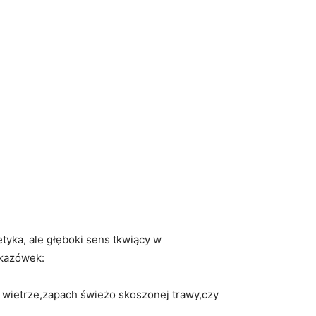
yka, ale głęboki ‌sens tkwiący ⁢w
skazówek:
a wietrze,zapach świeżo skoszonej⁣ trawy,czy