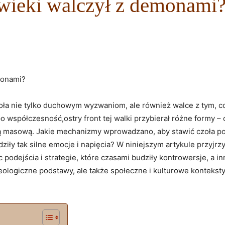
 wieki walczył z demonami
emonami?
czoła nie tylko duchowym wyzwaniom, ale również walce z tym, c
 współczesność,ostry front tej walki przybierał różne formy 
turą masową. Jakie mechanizmy wprowadzano, aby stawić czoła 
ziły tak silne emocje i napięcia? W niniejszym artykule przyjrz
 podejścia i strategie, które czasami budziły kontrowersje, a
eologiczne podstawy, ale także społeczne i kulturowe konteksty,