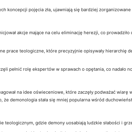
ch koncepcji pojęcia zła, ujawniają się bardziej zorganizowan
nicjował akcje mające na celu eliminację herezji, co prowadziło
ne prace teologiczne, które precyzyjnie opisywały hierarchię 
ęli pełnić rolę ekspertów w sprawach o opętania, co nadało 
reagował na idee oświeceniowe, które zaczęły podważać wiarę
 że demonologia stała się mniej popularna wśród duchowieńs
e teologicznym, gdzie demony uosabiają ludzkie słabości i grz