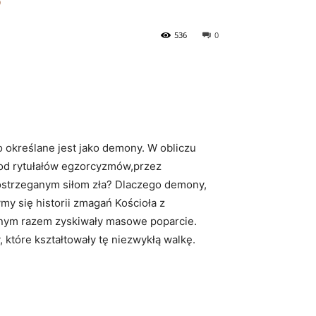
?
536
0
o określane jest jako demony. W obliczu
– od rytułałów egzorcyzmów,przez
postrzeganym siłom zła? Dlaczego demony,
ymy się historii zmagań Kościoła z
 innym razem zyskiwały masowe poparcie.
 które kształtowały tę niezwykłą walkę.