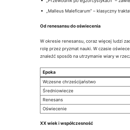
„Przewodnik po egzorcystykach” – zawi
„Malleus Maleficarum” – klasyczny trakta
Od renesansu do oświecenia
W okresie renesansu, coraz więcej ludzi za
rolę przez pryzmat nauki. W czasie oświece
znaleźć sposób na utrzymanie wiary w rze
Epoka
Wczesne chrześcijaństwo
Średniowiecze
Renesans
Oświecenie
XX wiek i współczesność