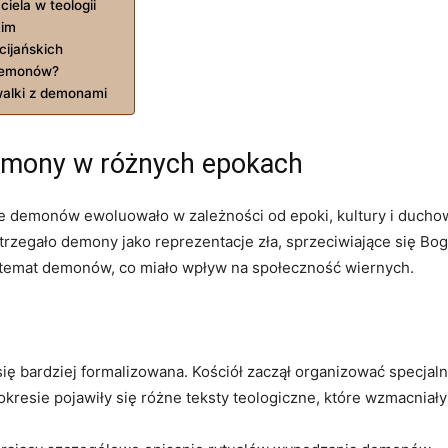
iela w teologii
kim
ijańskich
demonów?
walki z demonami
demony w różnych epokach
anie demonów ewoluowało w zależności od epoki, kultury i duch
trzegało demony jako reprezentacje zła, sprzeciwiające się Bog
a temat demonów, co miało wpływ na społeczność wiernych.
 bardziej formalizowana. Kościół zaczął organizować specjalne
kresie pojawiły się różne teksty teologiczne, które wzmacniały