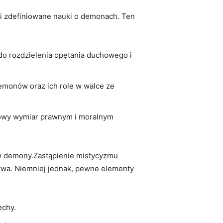
e i zdefiniowane nauki o demonach. Ten
 do rozdzielenia opętania duchowego i
demonów oraz ich role w walce ze
nowy wymiar prawnym i moralnym
 w demony.Zastąpienie mistycyzmu
twa. Niemniej jednak, pewne elementy
echy.