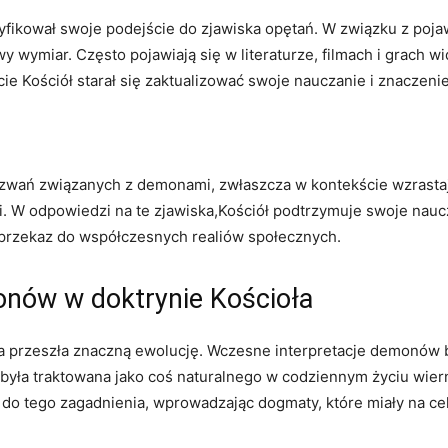
syfikował swoje podejście do zjawiska opętań. W związku z po
wymiar. Często pojawiają się w literaturze, filmach i grach 
cie Kościół starał się zaktualizować swoje nauczanie i znaczen
wyzwań związanych z demonami, zwłaszcza w kontekście wzrastaj
i. W odpowiedzi na te zjawiska,Kościół podtrzymuje swoje nauc
przekaz do współczesnych realiów społecznych.
onów w doktrynie Kościoła
ia przeszła znaczną ewolucję. Wczesne interpretacje demonów by
 była traktowana jako coś naturalnego w codziennym życiu wiern
do tego zagadnienia, wprowadzając dogmaty, które miały na ce