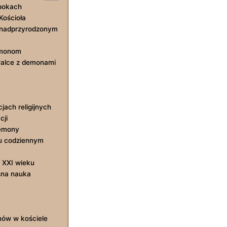
epokach
Kościoła
d nadprzyrodzonym
emonom
walce z demonami
ach religijnych
cji
demony
u codziennym
 XXI wieku
sna nauka
nów w kościele