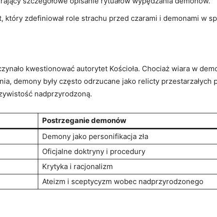
erający szczegółowe opisanie rytuałów wypędzania demonów.
t, który zdefiniował role strachu przed czarami i demonami w s
czynało kwestionować autorytet Kościoła. Chociaż wiara w demon
nia, demony były często odrzucane jako relicty przestarzałych
czywistość nadprzyrodzoną.
Postrzeganie demonów
Demony jako personifikacja zła
Oficjalne doktryny i procedury
Krytyka i racjonalizm
Ateizm i sceptycyzm wobec nadprzyrodzonego