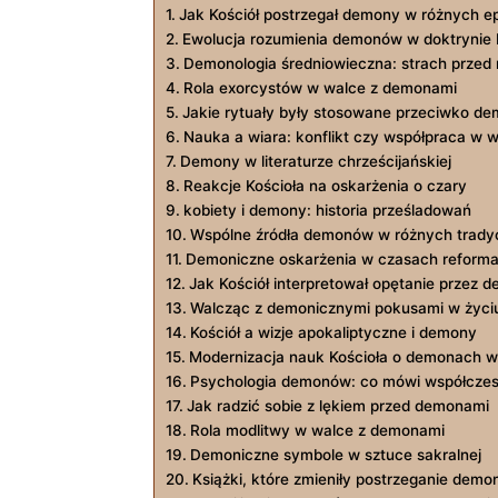
Jak Kościół postrzegał demony w różnych 
Ewolucja rozumienia demonów w doktrynie 
Demonologia średniowieczna: strach prze
Rola exorcystów w walce z demonami
Jakie rytuały były stosowane przeciwko d
Nauka a wiara: konflikt czy współpraca w 
Demony w literaturze chrześcijańskiej
Reakcje Kościoła na oskarżenia o czary
kobiety i demony: historia prześladowań
Wspólne źródła demonów w różnych tradycj
Demoniczne oskarżenia w czasach reforma
Jak Kościół interpretował opętanie przez 
Walcząc z demonicznymi pokusami w życi
Kościół a wizje apokaliptyczne i demony
Modernizacja nauk Kościoła o demonach w
Psychologia demonów: co mówi współcze
Jak radzić sobie z lękiem przed demonami
Rola modlitwy w walce z demonami
Demoniczne symbole w sztuce sakralnej
Książki, które zmieniły postrzeganie demo