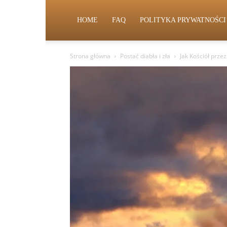
HOME
FAQ
POLITYKA PRYWATNOŚCI
Strona główna
Postać diabła i zła
Jak Kościół prze