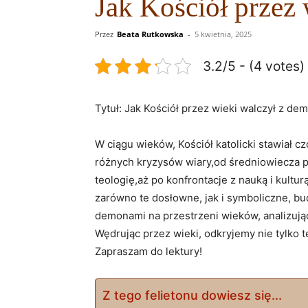
Jak Kościół przez
Przez
Beata Rutkowska
-
5 kwietnia, 2025
3.2/5 - (4 votes)
Tytuł: Jak Kościół przez wieki walczył z d
W ciągu wieków, Kościół katolicki stawiał 
różnych kryzysów wiary,od średniowiecza po
teologię,aż po konfrontacje z nauką i kul
zarówno te dosłowne, jak i symboliczne, bud
demonami na przestrzeni wieków, analizując
Wędrując przez wieki, odkryjemy nie tylko t
Zapraszam do lektury!
Z tego felietonu dowiesz się...