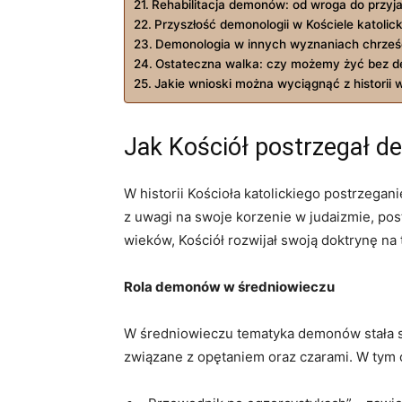
Rehabilitacja demonów: od wroga do przyjac
Przyszłość demonologii w Kościele katolic
Demonologia w innych wyznaniach chrześc
Ostateczna walka: czy możemy żyć bez 
Jakie wnioski można wyciągnąć z historii 
Jak Kościół postrzegał 
W historii Kościoła katolickiego postrzeg
z uwagi na swoje korzenie w judaizmie, pos
wieków, Kościół rozwijał swoją doktrynę n
Rola demonów w średniowieczu
W średniowieczu tematyka demonów stała się
związane z opętaniem oraz czarami. W tym o