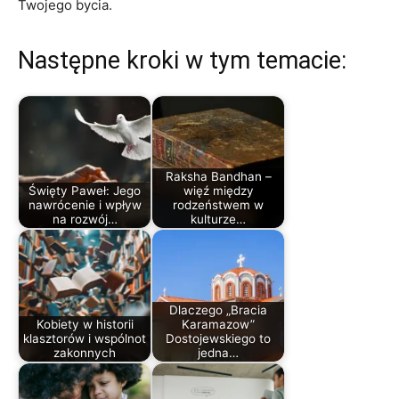
Twojego bycia.
Następne kroki w tym temacie:
Raksha Bandhan –
Święty Paweł: Jego
więź między
nawrócenie i wpływ
rodzeństwem w
na rozwój…
kulturze…
Dlaczego „Bracia
Kobiety w historii
Karamazow”
klasztorów i wspólnot
Dostojewskiego to
zakonnych
jedna…