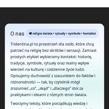
O nas
🕊️ religie świata • rytuały • symbole • kontekst
Tridentina.pl to przestrzeń dla osób, które chcą
patrzeć na religię bez skrótów i sensacji. Zamiast
prostych etykiet wybieramy kontekst: historię,
tradycje, symbole, rytuały oraz realny wpływ
wierzeń na kulturę i codzienne życie ludzi.
Opisujemy duchowość z szacunkiem do faktów i
różnorodności — tak, by czytelnik mógł
zrozumieć „co”, „skąd” i „dlaczego” stoi za
praktykami i ideami z różnych stron świata.
Tworzymy teksty, które porządkują wiedzę i