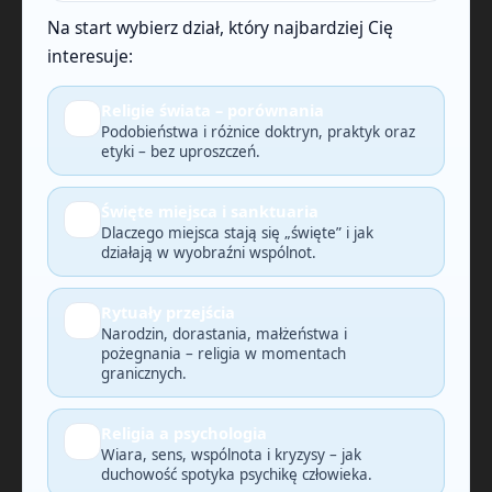
Na start wybierz dział, który najbardziej Cię
interesuje:
Religie świata – porównania
🔎
Podobieństwa i różnice doktryn, praktyk oraz
etyki – bez uproszczeń.
Święte miejsca i sanktuaria
🗺️
Dlaczego miejsca stają się „święte” i jak
działają w wyobraźni wspólnot.
Rytuały przejścia
🕯️
Narodzin, dorastania, małżeństwa i
pożegnania – religia w momentach
granicznych.
Religia a psychologia
🧠
Wiara, sens, wspólnota i kryzysy – jak
duchowość spotyka psychikę człowieka.