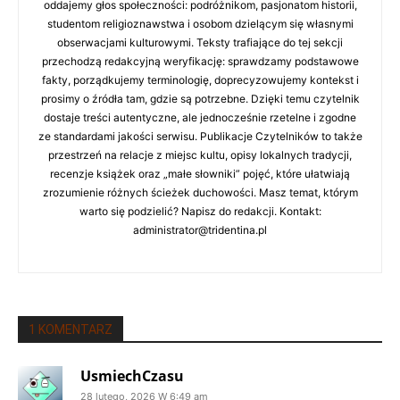
oddajemy głos społeczności: podróżnikom, pasjonatom historii,
studentom religioznawstwa i osobom dzielącym się własnymi
obserwacjami kulturowymi. Teksty trafiające do tej sekcji
przechodzą redakcyjną weryfikację: sprawdzamy podstawowe
fakty, porządkujemy terminologię, doprecyzowujemy kontekst i
prosimy o źródła tam, gdzie są potrzebne. Dzięki temu czytelnik
dostaje treści autentyczne, ale jednocześnie rzetelne i zgodne
ze standardami jakości serwisu. Publikacje Czytelników to także
przestrzeń na relacje z miejsc kultu, opisy lokalnych tradycji,
recenzje książek oraz „małe słowniki” pojęć, które ułatwiają
zrozumienie różnych ścieżek duchowości. Masz temat, którym
warto się podzielić? Napisz do redakcji. Kontakt:
administrator@tridentina.pl
1 KOMENTARZ
UsmiechCzasu
28 lutego, 2026 W 6:49 am