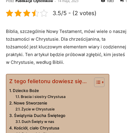
Przez
Publikacje Czytelników
-
14 maja, 2023
1083
1
3.5/5 - (2 votes)
Biblia, szczególnie Nowy Testament, mówi wiele o naszej
tożsamości w Chrystusie. Dla chrześcijanina, ta
tożsamość jest kluczowym elementem wiary i codziennej
praktyki. Ten artykuł będzie próbował zgłębić, kim jesteś
w Chrystusie, według Biblii.
Z tego felietonu dowiesz się...
Dziecko Boże
Bracia i siostry Chrystusa
Nowe Stworzenie
Życie w Chrystusie
Świątynia Ducha Świętego
Duch Święty w nas
Kościół, ciało Chrystusa