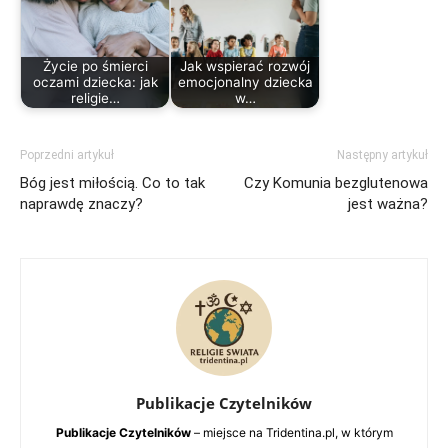
Życie po śmierci
Jak wspierać rozwój
oczami dziecka: jak
emocjonalny dziecka
religie…
w…
Poprzedni artykuł
Następny artykuł
Bóg jest miłością. Co to tak
Czy Komunia bezglutenowa
naprawdę znaczy?
jest ważna?
Publikacje Czytelników
Publikacje Czytelników
– miejsce na Tridentina.pl, w którym