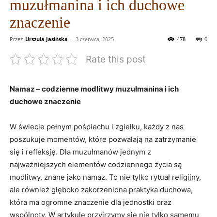
muzułmanina i ich duchowe
znaczenie
Przez
Urszula Jasińska
-
3 czerwca, 2025
478
0
Rate this post
Namaz –⁣ codzienne modlitwy‌ muzułmanina i ich
duchowe ⁤znaczenie
W świecie pełnym pośpiechu i zgiełku, każdy z nas
⁣poszukuje‍ momentów, które pozwalają na zatrzymanie‍
się i refleksję. ​Dla muzułmanów jednym z ​
najważniejszych ⁢elementów codziennego życia są
modlitwy,⁣ znane jako​ namaz. ​To ‍nie tylko rytuał⁣ religijny,
ale również⁣ głęboko zakorzeniona praktyka duchowa,
która ⁢ma ogromne znaczenie dla‍ jednostki oraz
wspólnoty. W artykule przyjrzymy​ się nie tylko samemu