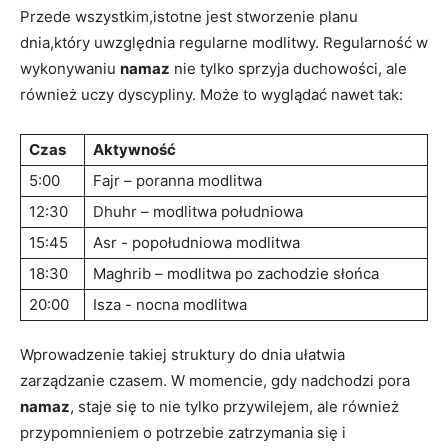
Przede wszystkim,istotne​ jest​ stworzenie planu
dnia,który uwzględnia ⁤regularne modlitwy. Regularność w
wykonywaniu
namaz
nie tylko sprzyja duchowości, ale
również ‍uczy dyscypliny. Może to wyglądać nawet tak:
Czas
Aktywność
5:00
Fajr – poranna⁤ modlitwa
12:30
Dhuhr – modlitwa⁤ południowa
15:45
Asr -‍ popołudniowa modlitwa
18:30
Maghrib – modlitwa po zachodzie słońca
20:00
Isza ⁣- ⁤nocna modlitwa
Wprowadzenie takiej ​struktury do dnia ułatwia
zarządzanie czasem. W momencie, gdy nadchodzi pora
namaz
, staje się to nie tylko przywilejem, ale również
przypomnieniem‌ o potrzebie zatrzymania się i