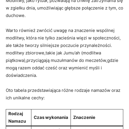
Modlitwy, jako ⁢rytuał, pozwalają na chwilę zatrzymania się
w​ zgiełku dnia, umożliwiając⁤ głębsze ⁤połączenie z tym, co
duchowe.
Warto ‌również zwrócić uwagę na znaczenie wspólnej
modlitwy, która nie tylko‌ zacieśnia więzi w społeczności,
ale także tworzy silniejsze poczucie przynależności.
modlitwy zbiorowe,takie jak Jumu’ah ⁢(modlitwa
piątkowa),przyciągają muzułmanów do meczetów,gdzie
mogą‍ razem⁣ oddać cześć ⁢oraz wymienić myśli i
doświadczenia.
Oto tabela przedstawiająca różne‍ rodzaje namazów oraz
ich‌ unikalne cechy:
Rodzaj
Czas wykonania
Znaczenie
Namazu