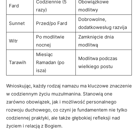
Codziennie (5
Obowiązkowe
Fard
‌razy)
modlitwy
Dobrowolne,
Sunnet
Przed/po Fard
dodatkowesług razvija
Po modlitwie
Zamknięcie dnia
Witr
nocnej
modlitwą
Miesiąc
Modlitwa podczas
Tarawih
Ramadan (po
⁤wielkiego postu
isza)
Wnioskując,​ każdy rodzaj ⁢namazu ma kluczowe ⁢znaczenie
w ‍codziennym życiu muzułmanina. Stanowią one
zarówno ⁤obowiązek, ⁣jak i ⁢możliwość‍ personalnego
rozwoju duchowego, co czyni je fundamentem nie tylko‍
codziennej praktyki, ale także głębokiej refleksji ⁣nad
⁣życiem i relacją z Bogiem.