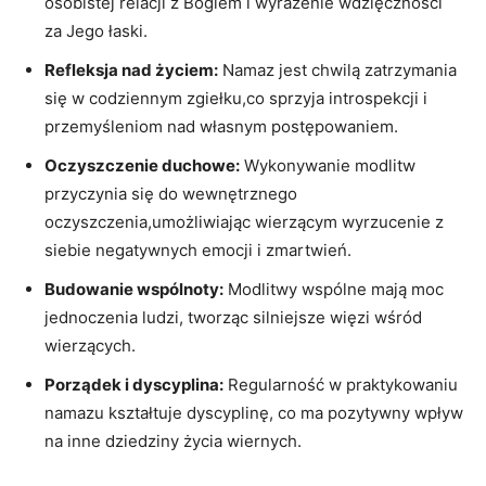
‍osobistej relacji z Bogiem i wyrażenie wdzięczności
za Jego łaski.
Refleksja nad życiem:
Namaz jest‍ chwilą zatrzymania⁣
się w codziennym zgiełku,co⁣ sprzyja introspekcji‌ i
przemyśleniom nad własnym postępowaniem.
Oczyszczenie duchowe:
Wykonywanie modlitw
przyczynia się do ​wewnętrznego
‌oczyszczenia,umożliwiając wierzącym wyrzucenie z
siebie negatywnych emocji i zmartwień.
Budowanie wspólnoty:
Modlitwy ⁤wspólne mają moc​
jednoczenia ludzi, tworząc silniejsze więzi wśród‌
wierzących.
Porządek i dyscyplina:
Regularność w praktykowaniu
namazu kształtuje dyscyplinę,​ co ⁢ma pozytywny wpływ
na inne​ dziedziny życia wiernych.