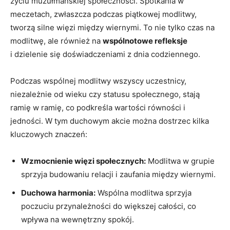
życiu muzułmańskiej społeczności. Spotkania⁤ w
meczetach, zwłaszcza podczas piątkowej modlitwy,
tworzą‌ silne więzi między wiernymi. To nie​ tylko ⁤czas na
modlitwę, ​ale⁣ również ‌na
wspólnotowe refleksje
i dzielenie się doświadczeniami z dnia codziennego.
Podczas wspólnej modlitwy wszyscy uczestnicy,
niezależnie od wieku czy statusu społecznego,‍ stają
ramię w ⁢ramię, co ‍podkreśla wartości równości i
jedności. W tym duchowym ⁤akcie można dostrzec ⁤kilka
kluczowych znaczeń:
Wzmocnienie więzi społecznych:
Modlitwa w grupie
sprzyja budowaniu relacji i‍ zaufania między wiernymi.
Duchowa harmonia:
Wspólna ⁢modlitwa sprzyja
poczuciu przynależności⁢ do⁤ większej całości,⁣ co
wpływa na wewnętrzny‍ spokój.