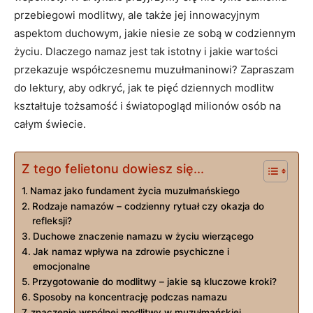
przebiegowi modlitwy, ale także ⁢jej innowacyjnym
aspektom ⁤duchowym, jakie niesie⁢ ze sobą w codziennym⁤
życiu. Dlaczego namaz jest tak istotny i jakie wartości​
przekazuje współczesnemu muzułmaninowi? Zapraszam‌
do lektury, aby odkryć,‍ jak te pięć ​dziennych ​modlitw
⁤kształtuje tożsamość i światopogląd milionów osób⁢ na
całym świecie.
Z tego felietonu dowiesz się...
Namaz jako fundament życia muzułmańskiego
Rodzaje namazów – ⁤codzienny ⁤rytuał czy okazja do
refleksji?
Duchowe znaczenie namazu w ⁣życiu wierzącego
Jak namaz wpływa na zdrowie psychiczne i
emocjonalne
Przygotowanie do modlitwy​ – ⁢jakie są kluczowe kroki?
Sposoby na koncentrację ‌podczas⁢ namazu
znaczenie⁢ wspólnej modlitwy ⁤w muzułmańskiej