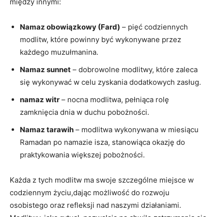
między innymi:
Namaz obowiązkowy (Fard)
– pięć codziennych
modlitw,⁣ które powinny ​być wykonywane przez
każdego muzułmanina.
Namaz sunnet
– ⁣dobrowolne modlitwy,​ które zaleca
się wykonywać ‌w celu zyskania dodatkowych zasług.
namaz ​witr
– nocna modlitwa, pełniąca rolę
zamknięcia dnia w duchu pobożności.
Namaz‍ tarawih
– modlitwa wykonywana w ⁤miesiącu
Ramadan po namazie isza, stanowiąca ⁢okazję‍ do
praktykowania⁤ większej pobożności.
Każda ⁢z ⁣tych‌ modlitw ma swoje‌ szczególne miejsce w
codziennym życiu,dając możliwość do rozwoju
osobistego oraz refleksji nad naszymi działaniami.