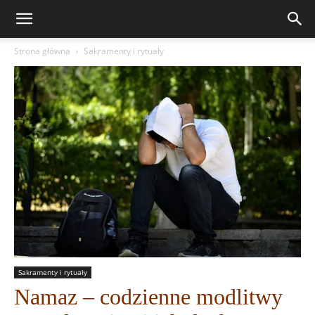
Strona główna
Sakramenty i rytuały
Sakramenty i rytuały
Namaz – codzienne modlitwy