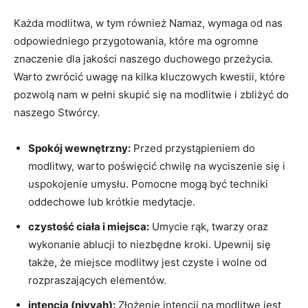
Każda modlitwa, w tym również‌ Namaz, wymaga od nas
odpowiedniego przygotowania, które ‍ma ogromne
znaczenie dla jakości naszego duchowego przeżycia.
Warto zwrócić uwagę na kilka kluczowych kwestii, które
pozwolą nam w ⁤pełni skupić się na modlitwie i zbliżyć​ do
naszego Stwórcy.
Spokój⁤ wewnętrzny:
Przed przystąpieniem do ​
modlitwy, warto ⁣poświęcić chwilę na wyciszenie się ‍i
uspokojenie umysłu. Pomocne mogą być techniki
oddechowe⁢ lub krótkie medytacje.
czystość ​ciała i miejsca:
Umycie‌ rąk, twarzy ‍oraz‍
wykonanie ablucji to niezbędne kroki. Upewnij się
także, że⁢ miejsce modlitwy jest czyste ⁣i wolne od
rozpraszających elementów.
intencja (niyyah):
⁤Złożenie ‍intencji na modlitwę jest