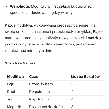
Wspólnota:
Modlitwy ⁤w meczetach‍ budują więzi⁣
społeczne i⁣ duchowe między wiernymi.
Każda modlitwa, wykonywana pięć razy‍ dziennie, ma
swoje unikalne znaczenie i ‍przesłanie.Na przykład,
Fajr
–
modlitwa ‌poranna, symbolizuje nowy początek i nadzieję,
podczas gdy
Isha
​ – modlitwa ‍wieczorna,⁢ jest czasem
refleksji nad minionym dniem.
Struktura Namazu:
Modlitwa
Czas
Liczba Rakatów
Fajr
Przed świtem
2
Dhuhr
Po południu
4
asr
Popołudniu
4
Maghrib
Po zachodzie słońca
3