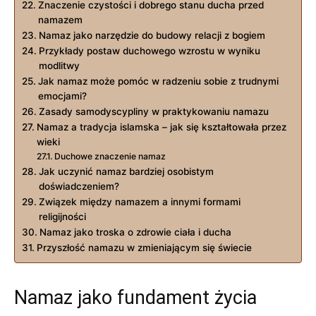
Znaczenie czystości‌ i dobrego ‌stanu ‌ducha‌ przed
namazem
Namaz jako ⁢narzędzie do budowy relacji z bogiem
Przykłady postaw duchowego wzrostu w wyniku
modlitwy
Jak ⁤namaz może‍ pomóc w radzeniu sobie z trudnymi
emocjami?
Zasady ‍samodyscypliny w praktykowaniu namazu
Namaz a ‍tradycja islamska – jak się kształtowała⁤ przez
wieki
Duchowe znaczenie⁤ namaz
Jak⁢ uczynić⁣ namaz bardziej osobistym
doświadczeniem?
Związek‍ między ‍namazem ⁢a innymi formami
religijności
Namaz jako troska o zdrowie ciała ⁢i ducha
Przyszłość namazu​ w zmieniającym się świecie
Namaz jako fundament życia