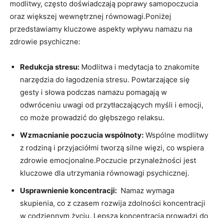
modlitwy, często doświadczają⁢ poprawy samopoczucia
oraz większej wewnętrznej równowagi.Poniżej
przedstawiamy kluczowe aspekty wpływu ‍namazu na
zdrowie psychiczne:
Redukcja stresu:
Modlitwa i‍ medytacja to‍ znakomite
narzędzia do⁤ łagodzenia stresu. ⁢Powtarzające się
⁣gesty i słowa podczas namazu pomagają w
odwróceniu uwagi od przytłaczających myśli ⁤i emocji,
co ​może prowadzić do głębszego ⁢relaksu.
Wzmacnianie poczucia wspólnoty:
Wspólne ‌modlitwy
z rodziną⁢ i przyjaciółmi tworzą silne więzi, co wspiera
zdrowie ⁣emocjonalne.Poczucie⁤ przynależności jest
kluczowe ​dla utrzymania równowagi psychicznej.
Usprawnienie koncentracji:
⁣ Namaz wymaga
skupienia, co z czasem rozwija zdolności koncentracji
w codziennym życiu. Lepsza koncentracja ⁣prowadzi ‌do