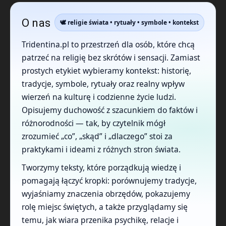
O nas
🕊️ religie świata • rytuały • symbole • kontekst
Tridentina.pl to przestrzeń dla osób, które chcą
patrzeć na religię bez skrótów i sensacji. Zamiast
prostych etykiet wybieramy kontekst: historię,
tradycje, symbole, rytuały oraz realny wpływ
wierzeń na kulturę i codzienne życie ludzi.
Opisujemy duchowość z szacunkiem do faktów i
różnorodności — tak, by czytelnik mógł
zrozumieć „co”, „skąd” i „dlaczego” stoi za
praktykami i ideami z różnych stron świata.
Tworzymy teksty, które porządkują wiedzę i
pomagają łączyć kropki: porównujemy tradycje,
wyjaśniamy znaczenia obrzędów, pokazujemy
rolę miejsc świętych, a także przyglądamy się
temu, jak wiara przenika psychikę, relacje i