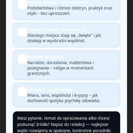
Religie świata – porównania
🔎
Podobieństwa i różnice doktryn, praktyk oraz
etyki – bez uproszczeń.
Święte miejsca i sanktuaria
🗺️
Dlaczego miejsca stają się „święte” i jak
działają w wyobraźni wspólnot.
Rytuały przejścia
🕯️
Narodzin, dorastania, małżeństwa i
pożegnania – religia w momentach
granicznych.
Religia a psychologia
🧠
Wiara, sens, wspólnota i kryzysy – jak
duchowość spotyka psychikę człowieka.
Masz pytanie, temat do opracowania albo chcesz
podsunąć źródła? Napisz do redakcji — najlepsze
wątki rozwijamy w spokojne, konkretne poradniki.