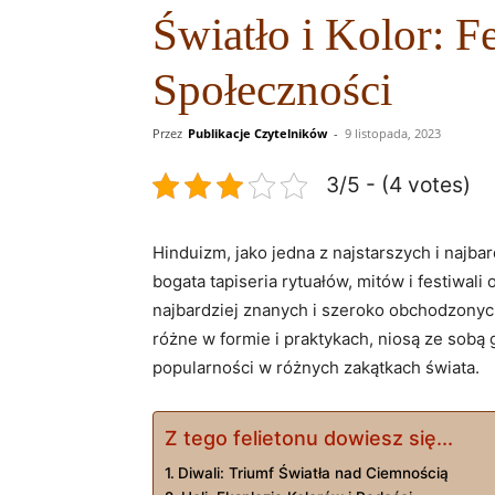
Światło i Kolor: F
Społeczności
Przez
Publikacje Czytelników
-
9 listopada, 2023
3/5 - (4 votes)
Hinduizm, jako jedna z najstarszych i najba
bogata tapiseria rytuałów, mitów i festiwal
najbardziej znanych i szeroko obchodzonych 
różne w formie i praktykach, niosą ze sobą g
popularności w różnych zakątkach świata.
Z tego felietonu dowiesz się...
Diwali: Triumf Światła nad Ciemnością