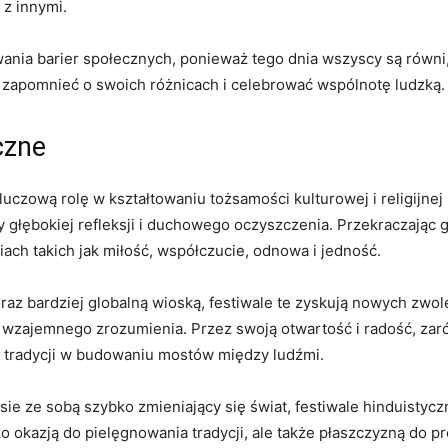
 z innymi.
ywania barier społecznych, ponieważ tego dnia wszyscy są równi
ą zapomnieć o swoich różnicach i celebrować wspólnotę ludzką.
czne
kluczową rolę w kształtowaniu tożsamości kulturowej i religijne
łębokiej refleksji i duchowego oczyszczenia. Przekraczając grani
ch takich jak miłość, współczucie, odnowa i jedność.
oraz bardziej globalną wioską, festiwale te zyskują nowych zwol
wzajemnego zrozumienia. Przez swoją otwartość i radość, zarówn
tradycji w budowaniu mostów między ludźmi.
e ze sobą szybko zmieniający się świat, festiwale hinduistyczne 
o okazją do pielęgnowania tradycji, ale także płaszczyzną do p