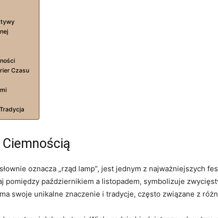
ktywy
nej
ności
rier Czasu
ami
 Tradycja
d Ciemnością
osłownie oznacza „rząd lamp”, jest jednym z najważniejszych fe
 pomiędzy październikiem a listopadem, symbolizuje zwycięst
 ma swoje unikalne znaczenie i tradycje, często związane z różn