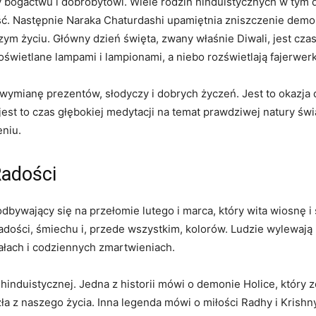
y bogactwu i dobrobytowi. Wiele rodzin hinduistycznych w tym
. Następnie Naraka Chaturdashi upamiętnia zniszczenie demon
ym życiu. Główny dzień święta, zwany właśnie Diwali, jest czas
świetlane lampami i lampionami, a niebo rozświetlają fajerwerk
, wymianę prezentów, słodyczy i dobrych życzeń. Jest to okazja
st to czas głębokiej medytacji na temat prawdziwej natury świa
niu.
Radości
odbywający się na przełomie lutego i marca, który wita wiosnę i
adości, śmiechu i, przede wszystkim, kolorów. Ludzie wylewają 
ałach i codziennych zmartwieniach.
induistycznej. Jedna z historii mówi o demonie Holice, który zo
 z naszego życia. Inna legenda mówi o miłości Radhy i Krishn