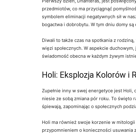
Pierwszy dzień, Dhanteras, jest poświęcon
przedmiotów, co ma przyciągnąć pomyślność
symbolem eliminacji negatywnych sił w nasz
bogactwa i dobrobytu. W tym dniu domy są o
Diwali to także czas na spotkania z rodziną
więzi społecznych. W aspekcie duchowym, je
świadomość obecna w każdym żywym istnie
Holi: Eksplozja Kolorów i 
Zupełnie inny w swej energetyce jest Holi, 
niesie ze sobą zmiana pór roku. To święto r
śpiewają, zapominając o społecznych podzi
Holi ma również swoje korzenie w mitologii h
przypomnieniem o konieczności usuwania zła