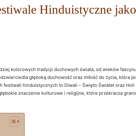
estiwale Hinduistyczne jak
rdziej kolorowych tradycji duchowych świata, od wieków fascynuj
i odzwierciedla głęboką duchowość oraz miłość do życia, która je
festiwali hinduistycznych to Diwali – Święto Świateł oraz Holi 
łębokie znaczenie kulturowe i religijne, które przekracza granic