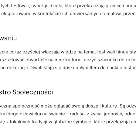
ch festiwali, tworząc dzieła, które przekraczają granice i bud
są eksplorowane w kontekście ich uniwersalnych tematów: przemi
owaniu
iecie coraz częściej włączają wiedzę na temat festiwali hindui
 kształtować otwartość na inne kultury i uczyć szacunku do różno
e dekoracje Diwali stają się doskonałym tłem do nauki o historii
stro Społeczności
istyczna społeczność może oglądać swoją duszę i kulturę. Są odz
każdego człowieka na świecie – radości z życia, jedności, odno
się z lokalnych tradycji w globalne symbole, które przekazują un