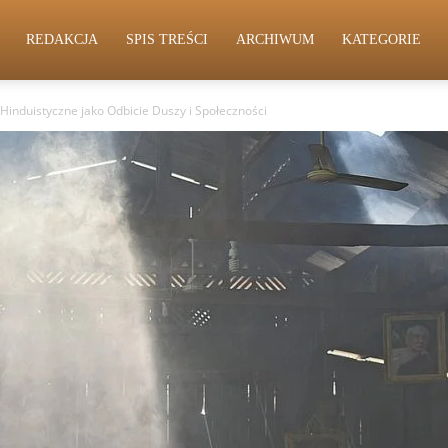
REDAKCJA
SPIS TREŚCI
ARCHIWUM
KATEGORIE
e Hinduistyczne jako Odbicie Duszy i Społeczności