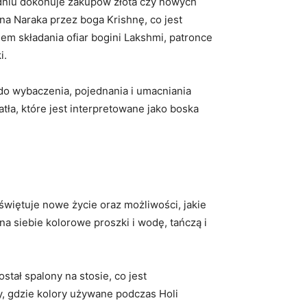
 dniu dokonuje zakupów złota czy nowych
a Naraka przez boga Krishnę, co jest
em składania ofiar bogini Lakshmi, patronce
i.
 do wybaczenia, pojednania i umacniania
tła, które jest interpretowane jako boska
 świętuje nowe życie oraz możliwości, jakie
na siebie kolorowe proszki i wodę, tańczą i
stał spalony na stosie, co jest
y, gdzie kolory używane podczas Holi