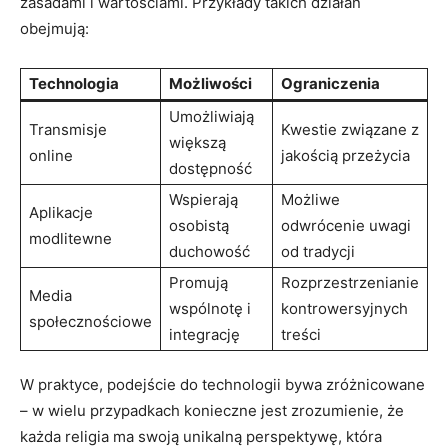
zasadami i wartościami. Przykłady takich⁢ działań
obejmują:
Technologia
Możliwości
Ograniczenia
Umożliwiają
Transmisje
Kwestie związane z
‍większą
online
jakością przeżycia
dostępność
Wspierają
Możliwe
Aplikacje
osobistą
odwrócenie uwagi
⁣modlitewne
duchowość
od tradycji
Promują
Rozprzestrzenianie
Media
wspólnotę i
kontrowersyjnych
społecznościowe
integrację
treści
W praktyce, podejście do technologii bywa zróżnicowane
– w wielu przypadkach konieczne jest zrozumienie, że
każda religia ma swoją unikalną perspektywę,​ która