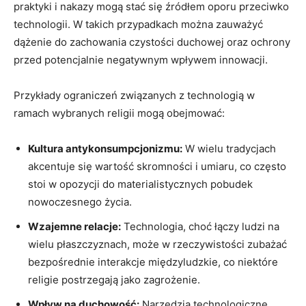
praktyki i nakazy mogą stać się źródłem oporu przeciwko‌
technologii.⁢ W takich przypadkach można‌ zauważyć
dążenie do zachowania ‌czystości duchowej oraz ochrony
przed potencjalnie negatywnym wpływem innowacji.
Przykłady ograniczeń ‌związanych ⁣z technologią w
ramach‌ wybranych religii mogą obejmować:
Kultura antykonsumpcjonizmu:
W wielu tradycjach
akcentuje się wartość⁣ skromności i umiaru, co często
stoi w opozycji do materialistycznych pobudek
nowoczesnego życia.
Wzajemne relacje:
Technologia, choć łączy ⁢ludzi na
wielu ‍płaszczyznach, może ‌w‍ rzeczywistości zubażać
⁤bezpośrednie interakcje międzyludzkie, co niektóre ​
religie‌ postrzegają jako zagrożenie.
Wpływ na⁢ duchowość:
Narzędzia⁢ technologiczne