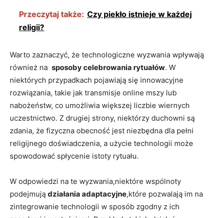
Przeczytaj także:
Czy piekło istnieje w każdej
religii?
Warto⁢ zaznaczyć, że technologiczne wyzwania wpływają
również na ⁢
sposoby ⁤celebrowania rytuałów
. ‍W⁣
niektórych przypadkach pojawiają się innowacyjne
⁢rozwiązania, takie jak transmisje online ⁤mszy lub
nabożeństw,‌ co umożliwia większej liczbie wiernych⁣
uczestnictwo. Z drugiej strony, niektórzy duchowni są
‌zdania,‌ że fizyczna⁣ obecność jest niezbędna dla ‌pełni‍
religijnego doświadczenia, a użycie technologii może​
spowodować‍ spłycenie istoty rytuału.
W odpowiedzi na te wyzwania,niektóre⁣ wspólnoty
podejmują
działania adaptacyjne
,które pozwalają im na
zintegrowanie technologii w sposób zgodny z ich