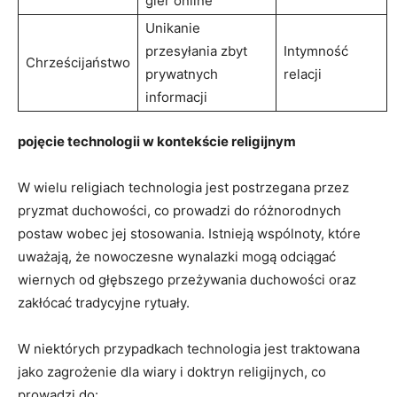
gier online
Unikanie
przesyłania ‍zbyt‌
Intymność
Chrześcijaństwo
prywatnych
relacji
informacji
pojęcie technologii w kontekście religijnym
W wielu religiach technologia jest postrzegana przez
pryzmat duchowości, co prowadzi do różnorodnych
‍postaw⁢ wobec jej ​stosowania. Istnieją wspólnoty, które‌
uważają, że nowoczesne ​wynalazki⁣ mogą‍ odciągać
wiernych od głębszego⁢ przeżywania duchowości⁣ oraz
zakłócać⁣ tradycyjne ‌rytuały.
W niektórych przypadkach⁤ technologia ​jest traktowana
jako zagrożenie dla‍ wiary i doktryn religijnych, co
prowadzi do: