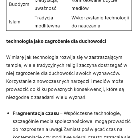
Medytacja,
Kontrolowane użycie
Buddyzm
uważność
mediów
Tradycja⁣
Wykorzystanie technologii
Islam
modlitewna
do nauczania
technologia jako zagrożenie ​dla‌ duchowości
W miarę jak technologia rozwija się w⁣ zastraszającym
tempie, ​wiele​ tradycyjnych religii zaczyna dostrzegać w
niej zagrożenie dla duchowości swoich ⁤wyznawców.
⁢Korzystanie z‌ nowoczesnych ‌narzędzi i mediów może
prowadzić do kilku poważnych konsekwencji,⁣ które są
niezgodne z zasadami wielu ‍wyznań.
Fragmentacja czasu
– Współczesne‍ technologie,
szczególnie media społecznościowe, mogą prowadzić
do‍ rozproszenia uwagi.Zamiast poświęcać czas na
kontemplację czy modlitwę,wierni często zatracają‌ się