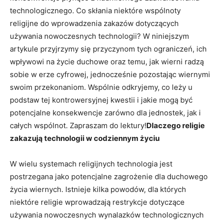
technologicznego.⁢ Co skłania niektóre‌ wspólnoty
religijne do ‌wprowadzenia zakazów dotyczących
używania⁤ nowoczesnych technologii? W niniejszym
artykule ‌przyjrzymy się przyczynom tych ograniczeń, ich
wpływowi ⁣na życie duchowe oraz temu, jak wierni⁣ radzą
sobie⁣ w erze cyfrowej, jednocześnie pozostając⁣ wiernymi
swoim przekonaniom. Wspólnie odkryjemy, co leży u
podstaw tej kontrowersyjnej kwestii ⁣i jakie mogą ⁣być
potencjalne​ konsekwencje zarówno dla jednostek, jak i
całych wspólnot. Zapraszam do ⁤lektury!
Dlaczego religie
zakazują technologii w codziennym życiu
W wielu systemach religijnych⁤ technologia jest
postrzegana jako potencjalne‍ zagrożenie dla duchowego
życia wiernych. Istnieje kilka powodów, dla których ​
niektóre religie wprowadzają restrykcje dotyczące
używania ​nowoczesnych⁢ wynalazków technologicznych