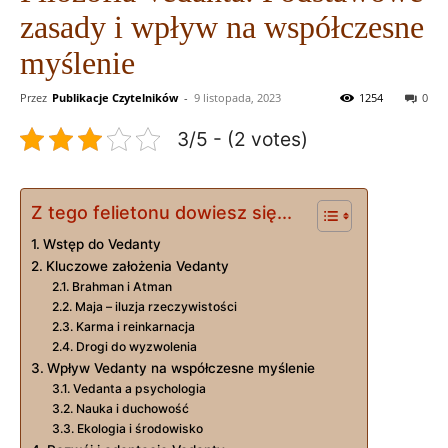
zasady i wpływ na współczesne
myślenie
Przez
Publikacje Czytelników
-
9 listopada, 2023
1254
0
3/5 - (2 votes)
Z tego felietonu dowiesz się...
Wstęp do Vedanty
Kluczowe założenia Vedanty
Brahman i Atman
Maja – iluzja rzeczywistości
Karma i reinkarnacja
Drogi do wyzwolenia
Wpływ Vedanty na współczesne myślenie
Vedanta a psychologia
Nauka i duchowość
Ekologia i środowisko