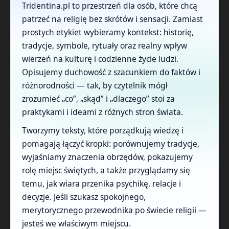
Tridentina.pl to przestrzeń dla osób, które chcą
patrzeć na religię bez skrótów i sensacji. Zamiast
prostych etykiet wybieramy kontekst: historię,
tradycje, symbole, rytuały oraz realny wpływ
wierzeń na kulturę i codzienne życie ludzi.
Opisujemy duchowość z szacunkiem do faktów i
różnorodności — tak, by czytelnik mógł
zrozumieć „co”, „skąd” i „dlaczego” stoi za
praktykami i ideami z różnych stron świata.
Tworzymy teksty, które porządkują wiedzę i
pomagają łączyć kropki: porównujemy tradycje,
wyjaśniamy znaczenia obrzędów, pokazujemy
rolę miejsc świętych, a także przyglądamy się
temu, jak wiara przenika psychikę, relacje i
decyzje. Jeśli szukasz spokojnego,
merytorycznego przewodnika po świecie religii —
jesteś we właściwym miejscu.