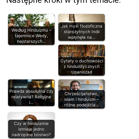
Jak myśl filozoficzna
Według Hinduizmu –
starożytnych Indii
tajemnice Wedy,
wpłynęła na…
najstarszych…
Cytaty o duchowości
z hinduistycznych
Upaniszad
Prawda absolutna czy
Chrześcijaństwo,
relatywna? Religijne
islam i hinduizm –
i…
różne podejścia…
Czy w hinduizmie
istnieje jedno
nadrzędne bóstwo?