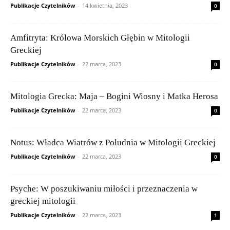
Publikacje Czytelników
-
14 kwietnia, 2023
0
Amfitryta: Królowa Morskich Głębin w Mitologii
Greckiej
Publikacje Czytelników
-
22 marca, 2023
0
Mitologia Grecka: Maja – Bogini Wiosny i Matka Herosa
Publikacje Czytelników
-
22 marca, 2023
0
Notus: Władca Wiatrów z Południa w Mitologii Greckiej
Publikacje Czytelników
-
22 marca, 2023
0
Psyche: W poszukiwaniu miłości i przeznaczenia w
greckiej mitologii
Publikacje Czytelników
-
22 marca, 2023
1