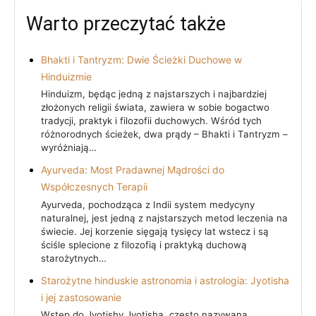
Warto przeczytać także
Bhakti i Tantryzm: Dwie Ścieżki Duchowe w
Hinduizmie
Hinduizm, będąc jedną z najstarszych i najbardziej
złożonych religii świata, zawiera w sobie bogactwo
tradycji, praktyk i filozofii duchowych. Wśród tych
różnorodnych ścieżek, dwa prądy – Bhakti i Tantryzm –
wyróżniają…
Ayurveda: Most Pradawnej Mądrości do
Współczesnych Terapii
Ayurveda, pochodząca z Indii system medycyny
naturalnej, jest jedną z najstarszych metod leczenia na
świecie. Jej korzenie sięgają tysięcy lat wstecz i są
ściśle splecione z filozofią i praktyką duchową
starożytnych…
Starożytne hinduskie astronomia i astrologia: Jyotisha
i jej zastosowanie
Wstęp do Jyotishy Jyotisha, często nazywana