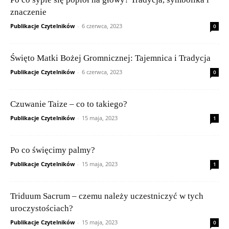
znaczenie
Publikacje Czytelników
-
6 czerwca, 2023
0
Święto Matki Bożej Gromnicznej: Tajemnica i Tradycja
Publikacje Czytelników
-
6 czerwca, 2023
0
Czuwanie Taize – co to takiego?
Publikacje Czytelników
-
15 maja, 2023
1
Po co święcimy palmy?
Publikacje Czytelników
-
15 maja, 2023
1
Triduum Sacrum – czemu należy uczestniczyć w tych
uroczystościach?
Publikacje Czytelników
-
15 maja, 2023
0