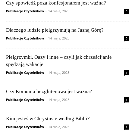
Czy spowiedź poza konfesjonałem jest ważna?
Publikacje Czytelników
-
14 maja, 2023
0
Dlaczego ludzie pielgrzymują na Jasną Górę?
Publikacje Czytelników
-
14 maja, 2023
0
Pielgrzymki, Oazy i inne – czyli jak chrześcijanie
spędzają wakacje
Publikacje Czytelników
-
14 maja, 2023
1
Czy Komunia bezglutenowa jest ważna?
Publikacje Czytelników
-
14 maja, 2023
1
Kim jesteś w Chrystusie według Biblii?
Publikacje Czytelników
-
14 maja, 2023
1