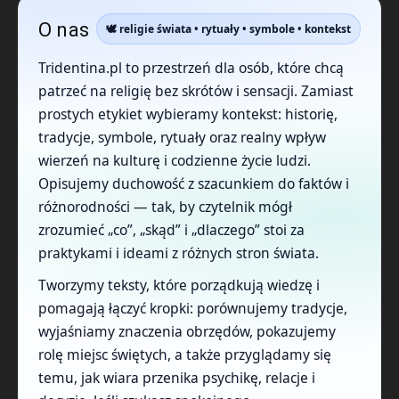
O nas
🕊️ religie świata • rytuały • symbole • kontekst
Tridentina.pl to przestrzeń dla osób, które chcą
patrzeć na religię bez skrótów i sensacji. Zamiast
prostych etykiet wybieramy kontekst: historię,
tradycje, symbole, rytuały oraz realny wpływ
wierzeń na kulturę i codzienne życie ludzi.
Opisujemy duchowość z szacunkiem do faktów i
różnorodności — tak, by czytelnik mógł
zrozumieć „co”, „skąd” i „dlaczego” stoi za
praktykami i ideami z różnych stron świata.
Tworzymy teksty, które porządkują wiedzę i
pomagają łączyć kropki: porównujemy tradycje,
wyjaśniamy znaczenia obrzędów, pokazujemy
rolę miejsc świętych, a także przyglądamy się
temu, jak wiara przenika psychikę, relacje i