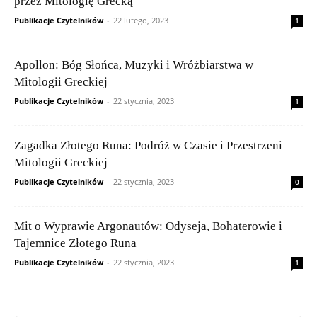
przez Mitologię Grecką
Publikacje Czytelników
-
22 lutego, 2023
1
Apollon: Bóg Słońca, Muzyki i Wróżbiarstwa w
Mitologii Greckiej
Publikacje Czytelników
-
22 stycznia, 2023
1
Zagadka Złotego Runa: Podróż w Czasie i Przestrzeni
Mitologii Greckiej
Publikacje Czytelników
-
22 stycznia, 2023
0
Mit o Wyprawie Argonautów: Odyseja, Bohaterowie i
Tajemnice Złotego Runa
Publikacje Czytelników
-
22 stycznia, 2023
1