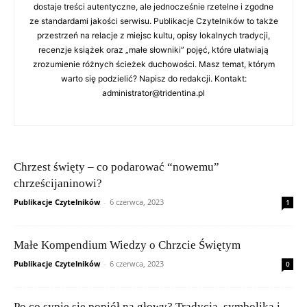
dostaje treści autentyczne, ale jednocześnie rzetelne i zgodne
ze standardami jakości serwisu. Publikacje Czytelników to także
przestrzeń na relacje z miejsc kultu, opisy lokalnych tradycji,
recenzje książek oraz „małe słowniki” pojęć, które ułatwiają
zrozumienie różnych ścieżek duchowości. Masz temat, którym
warto się podzielić? Napisz do redakcji. Kontakt:
administrator@tridentina.pl
Chrzest święty – co podarować “nowemu”
chrześcijaninowi?
Publikacje Czytelników
-
6 czerwca, 2023
1
Małe Kompendium Wiedzy o Chrzcie Świętym
Publikacje Czytelników
-
6 czerwca, 2023
0
Po co sypie się popiół na głowy? Tradycja, symbolika i