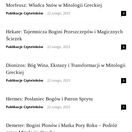
Morfeusz: Władca Snów w Mitologii Greckiej
Publikacje Czytelników
-
22 lutego, 2023
0
Hekate: Tajemnicza Bogini Przeszczepów i Magicznych
Ścieżek
Publikacje Czytelników
-
22 lutego, 2023
0
Dionizos: Bóg Wina, Ekstazy i Transformacji w Mitologii
Greckiej
Publikacje Czytelników
-
22 lutego, 2023
0
Hermes: Posłaniec Bogów i Patron Sprytu
Publikacje Czytelników
-
22 lutego, 2023
1
Demeter: Bogini Plonów i Matka Pory Roku – Podróż