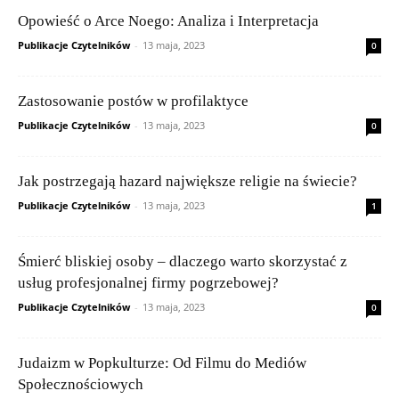
Opowieść o Arce Noego: Analiza i Interpretacja
Publikacje Czytelników
-
13 maja, 2023
0
Zastosowanie postów w profilaktyce
Publikacje Czytelników
-
13 maja, 2023
0
Jak postrzegają hazard największe religie na świecie?
Publikacje Czytelników
-
13 maja, 2023
1
Śmierć bliskiej osoby – dlaczego warto skorzystać z
usług profesjonalnej firmy pogrzebowej?
Publikacje Czytelników
-
13 maja, 2023
0
Judaizm w Popkulturze: Od Filmu do Mediów
Społecznościowych