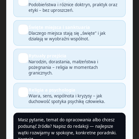
🔎
Podobieństwa i różnice doktryn, praktyk oraz
etyki – bez uproszczeń.
Święte miejsca i sanktuaria
🗺️
Dlaczego miejsca stają się „święte” i jak
działają w wyobraźni wspólnot.
Rytuały przejścia
🕯️
Narodzin, dorastania, małżeństwa i
pożegnania – religia w momentach
granicznych.
Religia a psychologia
🧠
Wiara, sens, wspólnota i kryzysy – jak
duchowość spotyka psychikę człowieka.
Masz pytanie, temat do opracowania albo chcesz
podsunąć źródła? Napisz do redakcji — najlepsze
wątki rozwijamy w spokojne, konkretne poradniki.