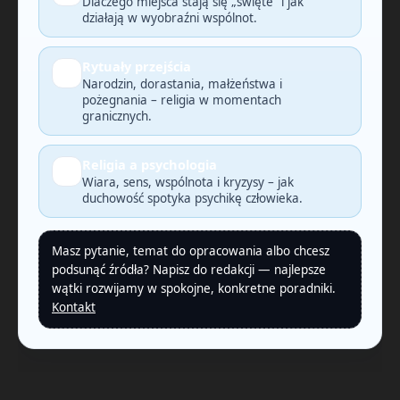
Dlaczego miejsca stają się „święte” i jak
działają w wyobraźni wspólnot.
Rytuały przejścia
🕯️
Narodzin, dorastania, małżeństwa i
pożegnania – religia w momentach
granicznych.
Religia a psychologia
🧠
Wiara, sens, wspólnota i kryzysy – jak
duchowość spotyka psychikę człowieka.
Masz pytanie, temat do opracowania albo chcesz
podsunąć źródła? Napisz do redakcji — najlepsze
wątki rozwijamy w spokojne, konkretne poradniki.
Kontakt