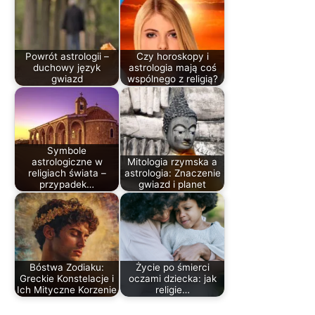
Powrót astrologii –
Czy horoskopy i
duchowy język
astrologia mają coś
gwiazd
wspólnego z religią?
Symbole
astrologiczne w
Mitologia rzymska a
religiach świata –
astrologia: Znaczenie
przypadek…
gwiazd i planet
Bóstwa Zodiaku:
Życie po śmierci
Greckie Konstelacje i
oczami dziecka: jak
Ich Mityczne Korzenie
religie…