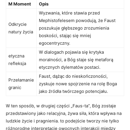
M Moment
Opis
Wyzwania, które stawia przed
Mephistofelesem powodują, że Faust
Odkrycie
poszukuje głębszego zrozumienia
natury życia
boskości, stając się mniej
egocentryczny.
W dialogach pojawia się krytyka
etyczna
moralności, a Bóg staje się metaforą
refleksja
etycznych dylematów postaci.
Faust, dążąc do nieskończoności,
Przełamanie
zyskuje nowe spojrzenie na rolę Boga
granic
jako źródła twórczego potencjału.
W ten sposób, w drugiej części „Faus-ta”, Bóg zostaje
przedstawiony jako relacyjna, żywa siła, która wpływa na
ludzkie życie i pragnienia. to podejście tworzy nie tylko
różnorodne interpretacje owocnych interakcji między