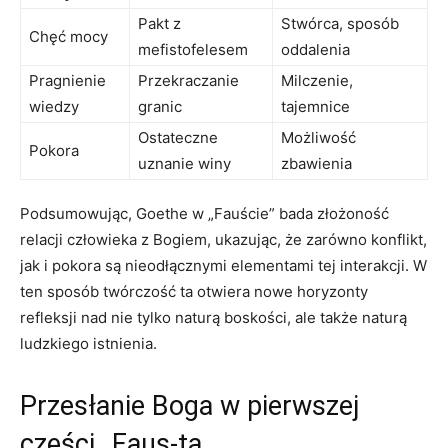
Pakt z
Stwórca, sposób
Chęć mocy
mefistofelesem
oddalenia
Pragnienie
Przekraczanie
Milczenie,
wiedzy
granic
tajemnice
Ostateczne
Możliwość
Pokora
uznanie winy
zbawienia
Podsumowując, Goethe w „Fauście” bada złożoność
relacji człowieka z Bogiem, ukazując, że zarówno konflikt,
jak i pokora są nieodłącznymi elementami tej interakcji. W
ten sposób twórczość ta otwiera nowe horyzonty
refleksji nad nie tylko naturą boskości, ale także naturą
ludzkiego istnienia.
Przesłanie Boga w pierwszej
części „Faus-ta