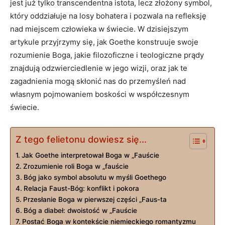
jest już tylko transcendentna istota, lecz złożony symbol,
który oddziałuje na losy bohatera i pozwala na refleksję
nad miejscem człowieka w świecie. W dzisiejszym
artykule przyjrzymy się, jak Goethe konstruuje swoje
rozumienie Boga, jakie filozoficzne i teologiczne prądy
znajdują odzwierciedlenie w jego wizji, oraz jak te
zagadnienia mogą skłonić nas do przemyśleń nad
własnym pojmowaniem boskości w współczesnym
świecie.
Z tego felietonu dowiesz się...
Jak Goethe interpretował Boga w „Fauście
Zrozumienie roli Boga w „fauście
Bóg jako symbol absolutu w myśli Goethego
Relacja Faust-Bóg: konflikt i pokora
Przesłanie Boga w pierwszej części „Faus-ta
Bóg a diabeł: dwoistość w „Fauście
Postać Boga w kontekście niemieckiego romantyzmu