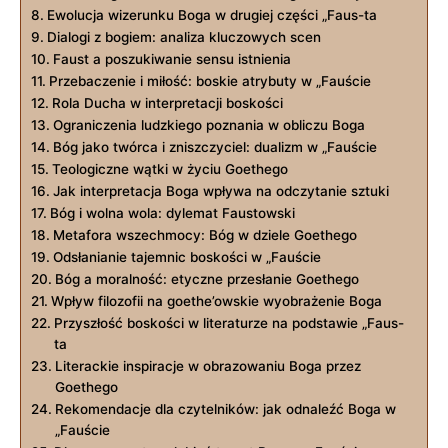
Ewolucja wizerunku Boga w drugiej części „Faus-ta
Dialogi z bogiem: analiza kluczowych scen
Faust a poszukiwanie sensu istnienia
Przebaczenie i miłość: boskie atrybuty w „Fauście
Rola Ducha w interpretacji boskości
Ograniczenia ludzkiego poznania w obliczu Boga
Bóg jako twórca i zniszczyciel: dualizm w „Fauście
Teologiczne wątki w życiu Goethego
Jak interpretacja Boga wpływa na odczytanie sztuki
Bóg i wolna wola: dylemat Faustowski
Metafora wszechmocy: Bóg w dziele Goethego
Odsłanianie tajemnic boskości w „Fauście
Bóg a moralność: etyczne przesłanie Goethego
Wpływ filozofii na goethe’owskie wyobrażenie Boga
Przyszłość boskości w literaturze na podstawie „Faus-
ta
Literackie inspiracje w obrazowaniu Boga przez
Goethego
Rekomendacje dla czytelników: jak odnaleźć Boga w
„Fauście