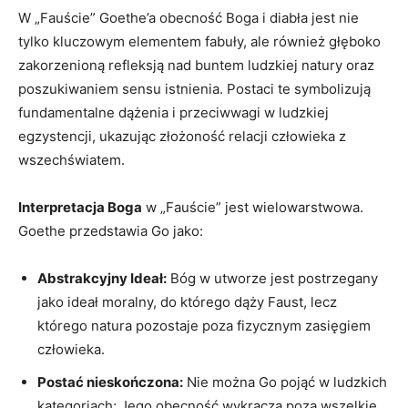
W „Fauście” Goethe’a obecność Boga i diabła jest nie
tylko kluczowym elementem fabuły, ale również głęboko
zakorzenioną refleksją nad buntem ludzkiej natury oraz
poszukiwaniem sensu istnienia. Postaci te symbolizują
fundamentalne dążenia i przeciwwagi w ludzkiej
egzystencji, ukazując złożoność relacji człowieka z
wszechświatem.
Interpretacja Boga
w „Fauście” jest wielowarstwowa.
Goethe przedstawia Go jako:
Abstrakcyjny Ideał:
Bóg w utworze jest postrzegany
jako ideał moralny, do którego dąży Faust, lecz
którego natura pozostaje poza fizycznym zasięgiem
człowieka.
Postać nieskończona:
Nie można Go pojąć w ludzkich
kategoriach; Jego obecność wykracza poza wszelkie