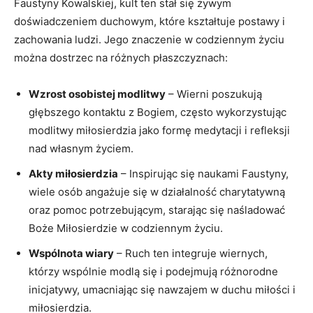
Faustyny Kowalskiej, kult ten stał się‌ żywym
doświadczeniem duchowym, ⁣które ‌kształtuje postawy i
zachowania ludzi. Jego znaczenie w‌ codziennym życiu
można dostrzec na różnych ‍płaszczyznach:
Wzrost osobistej modlitwy
– Wierni poszukują
głębszego kontaktu z Bogiem,‍ często wykorzystując
modlitwy miłosierdzia jako formę medytacji ​i refleksji
nad własnym życiem.
Akty miłosierdzia
– Inspirując się naukami Faustyny,
wiele osób angażuje się w działalność charytatywną
oraz pomoc ⁤potrzebującym,⁢ starając się naśladować
Boże Miłosierdzie‍ w codziennym życiu.
Wspólnota wiary
– Ruch ten integruje wiernych,
którzy wspólnie modlą się i podejmują różnorodne
inicjatywy, umacniając się nawzajem w duchu miłości i
⁤miłosierdzia.