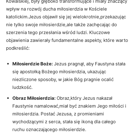
Kowalskiej, były głęboko transformujące i miały znaczący
wpływ na rozwój‌ ducha miłosierdzia w Kościele
katolickim.Jezus objawił się jej wielokrotnie,przekazując
nie‌ tylko swoje miłosierdzie,ale także zachęcając do
szerzenia‍ tego przesłania wśród ludzi. Kluczowe
objawienia zawierały fundamentalne aspekty, które warto
podkreślić:
Miłosierdzie Boże:
Jezus pragnął, aby Faustyna ⁣stała
się apostołką Bożego ⁤miłosierdzia, ukazując‍
niezliczone sposoby,⁤ w jakie Bóg pragnie ⁢ocalić ​
ludzkość.
Obraz Miłosierdzia:
Obraz,który Jezus nakazał
‌Faustynie namalować,miał być znakiem Jego miłości i
miłosierdzia. Postać Jezusa, ​z promieniami
wychodzącymi z serca, stała się ikoną dla całego‌
ruchu oznaczającego miłosierdzie.