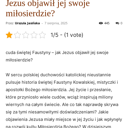
Jezus objawił jej swoje
miłosierdzie?
Przez
Urszula Jasińska
-
7 sierpnia, 2025
445
0
1/5 - (1 vote)
cuda świętej Faustyny – jak Jezus objawił jej swoje
miłosierdzie?
W sercu polskiej duchowości katolickiej nieustannie
‌pulsuje historia‌ świętej Faustyny Kowalskiej, ⁢mistyczki i
apostołki ‌Bożego miłosierdzia. Jej życie‌ i przesłanie,
które ⁤przyniosło wiele cudów, wciąż inspirują miliony
wiernych na całym świecie. Ale co tak ‌naprawdę skrywa
się za tymi niesamowitymi doświadczeniami? Jakie
objawienia Jezusa miały miejsce ​w ‍jej życiu i jak wpłynęły
na rozwój kultu ⁢Miłosierdzia Bożego? W dzisiejszym