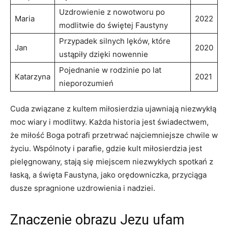
Uzdrowienie z nowotworu‌ po
Maria
2022
modlitwie do świętej Faustyny
Przypadek silnych⁢ lęków, które⁢
Jan
2020
ustąpiły dzięki nowennie
Pojednanie w rodzinie po lat
Katarzyna
2021
nieporozumień
Cuda związane z kultem miłosierdzia ujawniają ⁢niezwykłą
​moc wiary i modlitwy. Każda⁣ historia jest świadectwem,
że miłość Boga potrafi przetrwać najciemniejsze ‌chwile w
życiu. ⁣Wspólnoty⁤ i parafie, gdzie kult‍ miłosierdzia jest
pielęgnowany,​ stają się miejscem niezwykłych spotkań z
łaską, a święta Faustyna, jako orędowniczka, przyciąga
dusze spragnione uzdrowienia i nadziei.
Znaczenie obrazu Jezu ufam