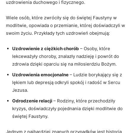
uzdrowienia duchowego i fizycznego.
Wiele‍ osób, które zwróciły się do świętej Faustyny w
modlitwie,​ opowiada o przemianie, której doświadczyli ⁤w
swoim życiu.‍ Przykłady tych uzdrowień obejmują:
Uzdrowienie z ⁤ciężkich chorób
–⁤ Osoby, które
lekceważyły ⁢choroby, znalazły⁣ nadzieję ⁢i powrót do
zdrowia ⁣dzięki oparciu się na miłosierdziu Bożym.
Uzdrowienia emocjonalne
– Ludzie borykający ⁢się z
lękiem lub depresją odkryli spokój‍ i‌ radość⁢ w Sercu
Jezusa.
Odrodzenie relacji
– Rodziny, które przechodziły
kryzys, doświadczyły pojednania dzięki modlitwie do
świętej Faustyny.
Jednym z ⁣najbardziej znanych przypadków jest historia