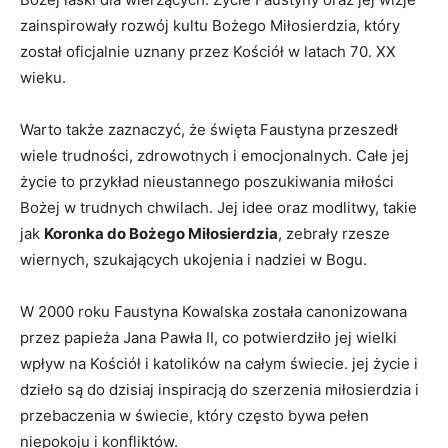
zainspirowały rozwój kultu Bożego Miłosierdzia, który⁤
został oficjalnie uznany​ przez Kościół ⁤w latach 70. XX⁢
wieku.
Warto‍ także⁢ zaznaczyć, że święta Faustyna przeszedł
‌wiele trudności, zdrowotnych i emocjonalnych. Całe jej
życie to przykład nieustannego poszukiwania miłości
Bożej w trudnych chwilach. Jej idee oraz modlitwy, takie
jak
Koronka do⁤ Bożego‌ Miłosierdzia
,‍ zebrały rzesze
wiernych, szukających ukojenia i nadziei w Bogu.
W 2000 roku Faustyna⁣ Kowalska została canonizowana
przez ​papieża Jana Pawła II, co potwierdziło jej wielki
wpływ ⁤na Kościół ⁣i katolików‍ na całym świecie.‍ jej życie i
dzieło są ‌do dzisiaj inspiracją do ⁤szerzenia miłosierdzia i
przebaczenia ⁤w świecie, który często bywa ⁢pełen
niepokoju⁢ i konfliktów.