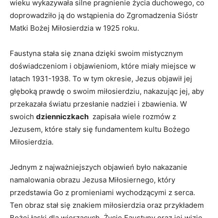
wieku wykazywała silne pragnienie życia duchowego, co
doprowadziło ją do wstąpienia ‌do Zgromadzenia Sióstr
Matki Bożej Miłosierdzia w 1925 roku.
Faustyna stała się‌ znana dzięki swoim mistycznym
doświadczeniom i objawieniom, które miały miejsce w
latach 1931-1938. To w tym okresie, Jezus objawił jej
głęboką prawdę o ​swoim miłosierdziu, nakazując jej, aby⁤
przekazała światu przesłanie nadziei i zbawienia. W
swoich‌
dzienniczkach
‌ zapisała wiele rozmów z
Jezusem, które stały się fundamentem‍ kultu Bożego​
Miłosierdzia.
Jednym z najważniejszych⁢ objawień ​było nakazanie
‍namalowania obrazu ‍Jezusa ⁤Miłosiernego, który
‌przedstawia ⁤Go z ⁢promieniami wychodzącymi z serca.
Ten obraz stał‍ się znakiem miłosierdzia oraz przykładem
Bożej​ łaski dla wierzących. Życie ⁣Faustyny oraz jej wizje