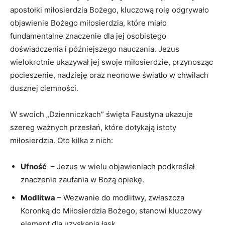
apostołki ​miłosierdzia Bożego, kluczową rolę​ odgrywało
objawienie Bożego ⁢miłosierdzia, które miało
⁢fundamentalne znaczenie dla jej osobistego
doświadczenia i‍ późniejszego nauczania. Jezus
wielokrotnie ukazywał jej⁤ swoje miłosierdzie, przynosząc
pocieszenie, ⁢nadzieję oraz neonowe światło w chwilach
dusznej ciemności.
W swoich „Dzienniczkach” święta Faustyna ‍ukazuje
szereg⁣ ważnych przesłań, które dotykają istoty
miłosierdzia. Oto kilka z nich:
Ufność
⁢ – Jezus w wielu objawieniach podkreślał
znaczenie zaufania w Bożą opiekę.
Modlitwa
– Wezwanie do modlitwy, zwłaszcza
Koronką do Miłosierdzia Bożego, stanowi kluczowy
element dla uzyskania łask.