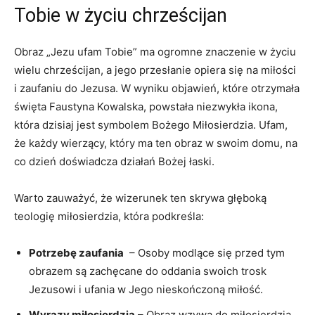
Tobie ⁤w⁢ życiu chrześcijan
Obraz​ „Jezu ufam Tobie” ma ogromne znaczenie w życiu
⁢wielu chrześcijan, a jego przesłanie opiera się na ​miłości
i zaufaniu do⁣ Jezusa. W wyniku ⁤objawień, które otrzymała
święta Faustyna Kowalska, powstała niezwykła ikona,
która⁢ dzisiaj‌ jest symbolem Bożego ⁣Miłosierdzia. Ufam,
że każdy wierzący, który ma ten obraz w swoim⁢ domu, na
co dzień doświadcza działań Bożej łaski.
Warto zauważyć, ‍że wizerunek ten skrywa ‌głęboką
teologię miłosierdzia, która podkreśla:
Potrzebę⁤ zaufania
‌ – Osoby modlące ‍się przed tym
obrazem ⁤są zachęcane do oddania swoich trosk
Jezusowi i ​ufania w Jego ⁣nieskończoną miłość.
Wyrazy miłosierdzia
–⁢ Obraz wzywa do miłosierdzia‌