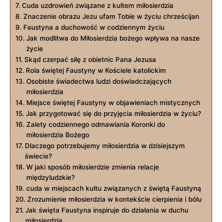
Cuda uzdrowień związane z kultem miłosierdzia
Znaczenie obrazu Jezu ufam Tobie ⁤w⁢ życiu chrześcijan
Faustyna a duchowość w codziennym życiu
Jak modlitwa do Miłosierdzia bożego wpływa na nasze
życie
Skąd ​czerpać siłę ​z obietnic Pana⁢ Jezusa
Rola świętej Faustyny w Kościele katolickim
Osobiste świadectwa ludzi doświadczających
miłosierdzia
Miejsce świętej Faustyny w objawieniach mistycznych
Jak przygotować się do przyjęcia miłosierdzia w życiu?
Zalety ‍codziennego odmawiania ⁣Koronki do
⁢miłosierdzia Bożego
Dlaczego potrzebujemy miłosierdzia w dzisiejszym
świecie?
W jaki sposób ​miłosierdzie zmienia relacje
międzyludzkie?
cuda w miejscach kultu związanych ​z świętą​ Faustyną
Zrozumienie miłosierdzia​ w kontekście cierpienia i bólu
Jak święta Faustyna inspiruje ⁤do‌ działania w duchu⁢
miłosierdzia