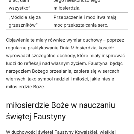
ufać, ‌dam
Jego ⁤nieskończonego
wszystko”
⁢miłosierdzia.
„Módlcie ⁢się za
Przebaczenie i modlitwa mają
grzeszników”
moc przekształcania ​serc.
Objawienia te⁢ miały⁢ również wymiar duchowy – poprzez
regularne praktykowanie ⁢Dnia Miłosierdzia, kościół
wprowadził szczególne obchody, które miały ‌inspirować
ludzi ​do refleksji nad własnym życiem. Faustyna, będąc
narzędziem Bożego przesłania, zapiera się w sercach⁣
wiernych, jako symbol nadziei i miłości, jakie niesie
miłosierdzie Boże.
miłosierdzie ‌Boże‌ w nauczaniu
świętej Faustyny
W duchowości ⁣świętej Faustyny Kowalskiej,​ wielkiej