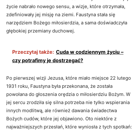
życie nabrało‌ nowego sensu, a wizje, które otrzymała,
zdefiniowały⁣ jej‍ misję na⁤ ziemi. Faustyna ​stała się
narzędziem Bożego miłosierdzia, a sama doświadczyła
głębokiej przemiany duchowej.
Przeczytaj także:
Cuda w codziennym życiu –
czy potrafimy je dostrzegać?
Po ‌pierwszej ‌wizji Jezusa, ⁤które miało⁢ miejsce ‌22 lutego
1931​ roku,⁣ Faustyna​ była przekonana, że została
powołana do głoszenia orędzia o miłosierdziu Bożym. ‌W
jej​ sercu zrodziła się silna ⁣potrzeba nie tylko wspierania
innych ​modlitwą, ale również dawania⁣ świadectwa
Bożych cudów, które jej ‍objawiono. Oto niektóre z
⁢najważniejszych przesłań,‍ które⁤ wyniosła z ​tych spotkań: