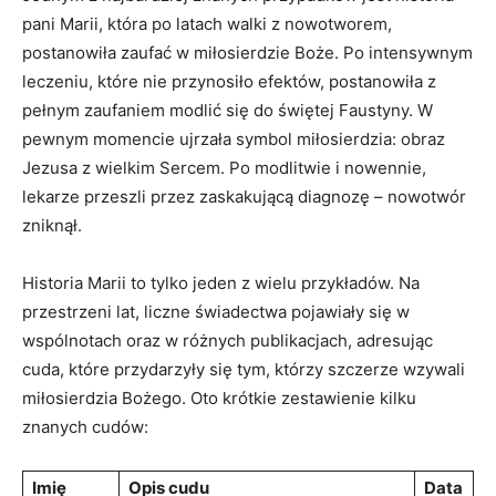
pani‌ Marii, która po latach walki z nowotworem,
postanowiła zaufać w miłosierdzie Boże. Po intensywnym
leczeniu, które nie przynosiło efektów,‌ postanowiła‌ z
⁣pełnym zaufaniem modlić⁤ się do świętej Faustyny. W
pewnym​ momencie ujrzała ​symbol miłosierdzia: obraz
Jezusa z wielkim Sercem. Po modlitwie i nowennie,
lekarze przeszli przez zaskakującą diagnozę – nowotwór ​
zniknął.
Historia Marii to tylko jeden z wielu przykładów. Na
przestrzeni lat, liczne świadectwa pojawiały się w
wspólnotach oraz w różnych publikacjach,⁤ adresując
cuda,​ które przydarzyły się⁤ tym,⁢ którzy szczerze wzywali
miłosierdzia Bożego. ‌Oto krótkie zestawienie kilku
znanych cudów:
Imię
Opis cudu
Data