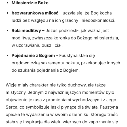
Miłosierdzie⁤ Boże
bezwarunkowa miłość
​-‍ uczyła się,‍ że Bóg kocha
ludzi bez ⁤względu na ich grzechy i niedoskonałości.
Rola modlitwy
– ⁣Jezus podkreślił, jak ważna jest
modlitwa,​ zwłaszcza koronka do Bożego miłosierdzia,⁣
w uzdrawianiu dusz‍ i​ ciał.
Pojednanie‍ z Bogiem
-⁢ Faustyna stała się
orędowniczką sakramentu pokuty, przekonując innych
‌do szukania pojednania z Bogiem.
Wizje ⁤miały charakter nie tylko duchowy,​ ale także
mistyczny. Jednym z najważniejszych momentów było
objawienie jezusa z promieniami wychodzącymi z Jego
Serca, co symbolizuje łaski płynące dla świata. Faustyna
opisała te wydarzenia ​w swoim dzienniku, ​którego treść
stała się inspiracją dla wielu ⁢wiernych do ‍zapoznania się