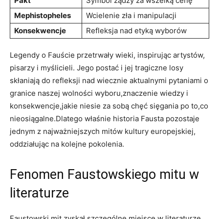
Pakt
Symbol żądzy za wszelką cenę
Mephistopheles
Wcielenie zła i manipulacji
Konsekwencje
Refleksja nad etyką wyborów
Legendy o Fauście przetrwały wieki, inspirując artystów,
pisarzy i myślicieli. Jego postać i jej tragiczne losy
skłaniają do refleksji nad wiecznie aktualnymi pytaniami o
granice naszej wolności wyboru,znaczenie wiedzy i
konsekwencje,jakie niesie za sobą chęć sięgania po to,co
nieosiągalne.Dlatego właśnie historia Fausta pozostaje
jednym z najważniejszych mitów kultury europejskiej,
oddziałując na kolejne pokolenia.
Fenomen Faustowskiego mitu w
literaturze
Faustowski mit zyskał szczególne miejsce w literaturze,