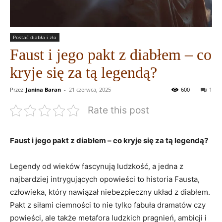
Postać diabła i zła
Faust i jego pakt z diabłem – co
kryje się za tą legendą?
Przez
Janina Baran
-
21 czerwca, 2025
600
1
Rate this post
Faust i jego pakt z diabłem – co kryje się za tą legendą?
Legendy od wieków fascynują ludzkość, a jedna z
najbardziej intrygujących opowieści to historia Fausta,
człowieka, który nawiązał niebezpieczny układ z diabłem.
Pakt z siłami ciemności to nie tylko fabuła dramatów czy
powieści, ale także metafora ludzkich pragnień, ambicji i