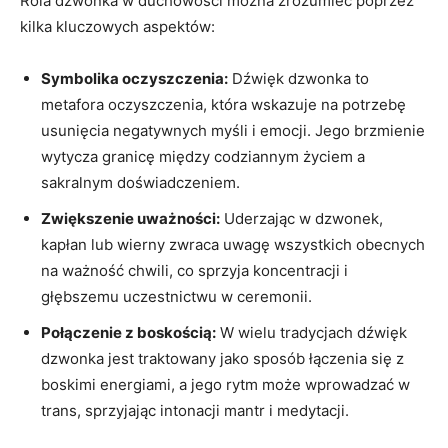
Rola ⁤dzwonka w duchowości ​można zrozumieć poprzez
kilka kluczowych aspektów:
Symbolika oczyszczenia:
Dźwięk dzwonka to
metafora oczyszczenia, która wskazuje‍ na ​potrzebę
usunięcia negatywnych myśli ​i emocji. Jego brzmienie
wytycza granicę między ‌codziannym życiem ‌a
sakralnym doświadczeniem.
Zwiększenie uważności:
Uderzając w dzwonek,
kapłan lub wierny zwraca uwagę wszystkich obecnych
na ważność chwili, co sprzyja koncentracji i
głębszemu uczestnictwu w ceremonii.
Połączenie z boskością:
W wielu tradycjach dźwięk⁢
dzwonka jest traktowany jako sposób łączenia się z
boskimi energiami, a jego rytm może wprowadzać w
trans, sprzyjając intonacji mantr i medytacji.