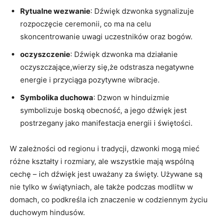
Rytualne wezwanie
: Dźwięk​ dzwonka ⁢sygnalizuje⁢
rozpoczęcie ceremonii, co​ ma na celu
skoncentrowanie uwagi uczestników oraz bogów.
oczyszczenie
: Dźwięk⁤ dzwonka ma działanie
oczyszczające,wierzy się,że odstrasza negatywne
energie i przyciąga pozytywne wibracje.
Symbolika ⁣duchowa
: Dzwon w hinduizmie
symbolizuje boską obecność,‌ a jego dźwięk jest
postrzegany jako manifestacja energii i świętości.
W ⁤zależności od regionu i tradycji, dzwonki mogą mieć
różne kształty i rozmiary, ale wszystkie mają wspólną
cechę – ich dźwięk‌ jest uważany za święty. Używane są
nie tylko w świątyniach,⁣ ale ⁢także podczas modlitw w
domach, ‌co podkreśla ich znaczenie w codziennym życiu⁢
duchowym⁢ hindusów.