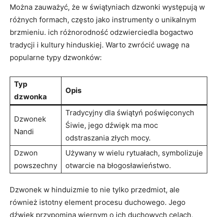
Można⁤ zauważyć, że w ‌świątyniach dzwonki występują w
różnych formach, często ‍jako instrumenty o unikalnym
brzmieniu. ich różnorodność odzwierciedla bogactwo
tradycji i kultury hinduskiej. Warto zwrócić uwagę na
popularne typy ‍dzwonków:
Typ
Opis
dzwonka
Tradycyjny dla świątyń poświęconych
Dzwonek
Śiwie, jego dźwięk ma moc
Nandi
odstraszania złych mocy.
Dzwon
Używany w wielu rytuałach, symbolizuje
powszechny
otwarcie na błogosławieństwo.
Dzwonek w hinduizmie to nie tylko przedmiot, ale
również​ istotny⁤ element ⁢procesu duchowego. Jego
dźwięk przypomina wiernym o ich duchowych celach,