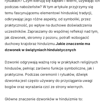
rytuałach? Czym kierują się‍ kapłani i wierni, używając ich
podczas nabożeństw?⁣ W tym artykule przyjrzymy się​
temu fascynującemu elementowi hinduskiej tradycji,
odkrywając​ jego‍ różne aspekty,‍ od symboliki, przez
praktyczność, po wpływ na duchowe doświadczenia
uczestników. Zapraszamy do wspólnej refleksji nad tym,
jak⁤ dzwonek,‍ skromny ‍z pozoru, potrafi wzbogacić
duchowy krajobraz hinduizmu.
Jakie ‌znaczenie ma
dzwonek w świątyniach hinduistycznych
Dzwonki odgrywają ważną rolę w ⁣praktykach religijnych
hindusów,⁣ pełniąc ⁢zarówno funkcje symboliczne, jak i
praktyczne. Podczas ceremonii ⁣i rytuałów, dźwięk​
dzwonka jest często używany do przyciągania uwagi
bogów oraz wyrażania czci ze strony wiernych.
Główne znaczenie dzwonków ⁢w hinduizmie to: