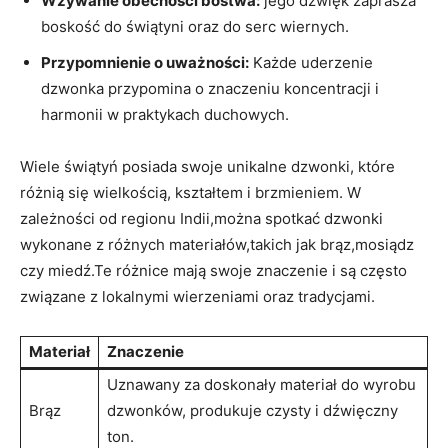
Wzywanie obecności bóstwa:
jego dźwięk zaprasza
boskość ​do świątyni oraz do ‍serc wiernych.
Przypomnienie o uważności:
Każde uderzenie
dzwonka przypomina o znaczeniu koncentracji i
harmonii w praktykach duchowych.
Wiele świątyń posiada swoje unikalne dzwonki, które
różnią ⁢się wielkością, kształtem i⁣ brzmieniem. W
zależności od regionu Indii,można‌ spotkać dzwonki ​
wykonane⁢ z różnych materiałów,takich jak brąz,mosiądz
czy miedź.Te różnice mają swoje znaczenie i są‌ często
związane z lokalnymi wierzeniami oraz tradycjami.
Materiał
Znaczenie
Uznawany za doskonały materiał do ⁤wyrobu
Brąz
dzwonków, produkuje czysty i dźwięczny
ton.