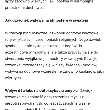
łączy zarówno wiernych, ⁤jak i bóstwa w harmonijnej
przestrzeni duchowej.
Jak⁤ dzwonek wpływa na atmosferę w świątyni
W tradycji hinduistycznej ⁤dzwonek odgrywa kluczową
rolę w rytuałach i ceremoniach religijnych. Jego dźwięk
symbolizuje nie tylko zaproszenie bogów do
uczestnictwa w modlitwie, ale także przyczynia się do
stworzenia wyjątkowej atmosfery w świątyni. Dźwięk
dzwonka, rozchodzący się ‌w ‍ciszy⁢ świeceń i modlitw,‍
wpływa na duchowe wzniesienie zarówno kapłanów,‍ jak i
wiernych.
Wpływ dźwięku na detoksykację umysłu
: Dźwięk
dzwonka‌ ma zdolność oczyszczania⁤ umysłu z
niepotrzebnych ‍myśli, co jest szczególnie ważne⁤
podczas medytacji. Każde ⁤uderzenie znakuje