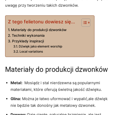
uwagę przy tworzeniu takich dzwonków.
Z tego felietonu dowiesz się...
Materiały do⁤ produkcji dzwonków
Techniki wykonania
Przykłady inspiracji
Dźwięk jako ⁣element worship
Local variations
Materiały do⁤ produkcji dzwonków
Metal:
⁢ Mosiądz i stal nierdzewna są​ popularnymi
materiałami, które oferują świetną jakość ‍dźwięku.
Glina:
Można je łatwo uformować i wypalić,ale dźwięk
nie będzie tak donośny jak metalowy dzwonek.
Drewno:
Daje ciepłe, naturalne brzmienie, ale jest