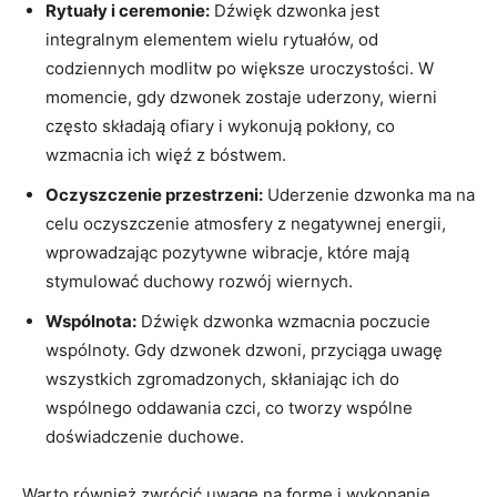
Rytuały i ceremonie:
Dźwięk dzwonka jest
integralnym elementem⁢ wielu rytuałów, od
codziennych modlitw⁣ po większe uroczystości. W
momencie, gdy dzwonek zostaje uderzony, wierni
często składają ofiary i ⁢wykonują pokłony, co
wzmacnia ich więź z ⁣bóstwem.
Oczyszczenie⁣ przestrzeni:
Uderzenie dzwonka ma na
celu oczyszczenie atmosfery z negatywnej energii,
wprowadzając pozytywne wibracje, które mają
stymulować duchowy rozwój wiernych.
Wspólnota:
Dźwięk ‌dzwonka wzmacnia⁣ poczucie
wspólnoty. Gdy dzwonek dzwoni, przyciąga uwagę
wszystkich zgromadzonych, skłaniając‍ ich do
wspólnego oddawania czci, co tworzy wspólne
doświadczenie duchowe.
Warto również zwrócić uwagę​ na formę i wykonanie