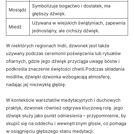
Symbolizuje bogactwo i dostatek, ma
Mosiądz
głębszy dźwięk.
Używana w wiejskich świątyniach, zapewnia
Miedź
jednostajny, ale cichszy dźwięk.
W ⁢niektórych regionach Indii, dzwonek jest także
używany podczas ceremonii poświęcenia lub rytuałów
ofiarnych, gdzie jego dźwięk przyciąga uwagę bóstw i
podkreśla znaczenie świętości chwili.Podczas składania
modlitw, dźwięki‌ dzwonka wzbogacają atmosferę,
nadając jej niezwykłą głębię.
W kontekście warsztatów medytacyjnych i duchowych
praktyk, ⁢dzwonek również odgrywa kluczową rolę. jego
dźwięk⁢ służy jako punkt odniesienia – przypomnienie, by
skupić się na oddechu i wewnętrznym głosie, co pomaga
w osiągnięciu głębszego stanu medytacji.