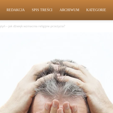
REDAKCJA
SPIS TREŚCI
ARCHIWUM
KATEGORIE
tyń – jak dźwięk wzmacnia religijne przeżycia?