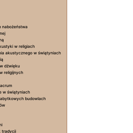
ch nabożeństwa
nej
ną
kustyki w religiach
ia akustycznego w świątyniach
ią
 w dźwięku
w religijnych
sacrum
e w świątyniach
zabytkowych budowlach
ków
ni
 tradycji