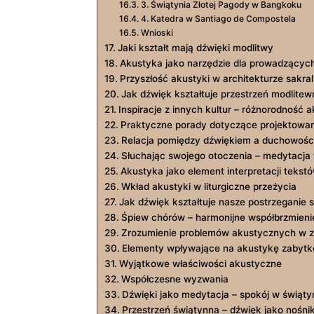
3. Świątynia Złotej Pagody w Bangkoku
4. Katedra w Santiago de Compostela
Wnioski
Jaki kształt mają dźwięki modlitwy
Akustyka jako narzędzie dla prowadzący
Przyszłość akustyki w architekturze sakral
Jak dźwięk kształtuje przestrzeń modlitew
Inspiracje z innych kultur – różnorodność a
Praktyczne porady dotyczące projektowan
Relacja pomiędzy dźwiękiem a duchowośc
Słuchając swojego otoczenia – medytacja
Akustyka jako element interpretacji tekstó
Wkład akustyki w liturgiczne przeżycia
Jak dźwięk kształtuje nasze postrzeganie 
Śpiew chórów – harmonijne współbrzmieni
Zrozumienie problemów akustycznych w 
Elementy wpływające na akustykę zabyt
Wyjątkowe właściwości akustyczne
Współczesne wyzwania
Dźwięki jako medytacja – spokój w świąty
Przestrzeń świątynna – dźwięk jako nośnik