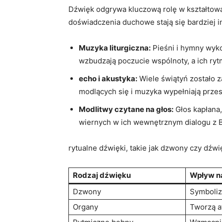
Dźwięk odgrywa kluczową rolę w kształtowa
doświadczenia duchowe stają się bardziej i
Muzyka liturgiczna:
Pieśni i hymny wyko
wzbudzają poczucie wspólnoty, a ich ryt
echo i akustyka:
Wiele świątyń zostało z
modlących się i muzyka wypełniają przes
Modlitwy czytane na głos:
Głos kapłana,
wiernych w ich wewnętrznym dialogu z Bo
rytualne dźwięki, takie jak dzwony czy dźwi
Rodzaj dźwięku
Wpływ n
Dzwony
Symboliz
Organy
Tworzą at