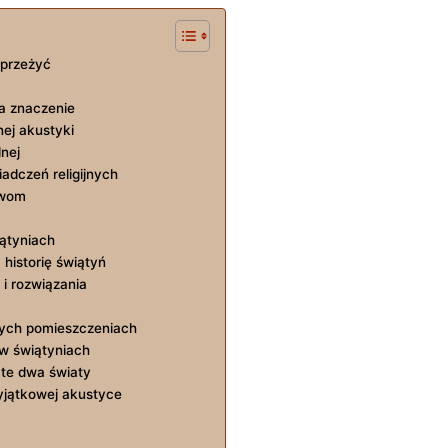
 przeżyć
ma znaczenie
ej akustyki
nej
adczeń religijnych
twom
iątyniach
 historię świątyń
i rozwiązania
nych pomieszczeniach
w świątyniach
 te dwa światy
yjątkowej akustyce