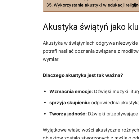
Wykorzystanie akustyki w edukacji religijn
Akustyka świątyń jako kl
Akustyka w świątyniach odgrywa niezwykle 
potrafi nasilać doznania związane z modlit
wymiar.
Dlaczego akustyka jest tak ważna?
Wzmacnia emocje:
Dźwięki muzyki litur
sprzyja skupieniu:
odpowiednia akustyka 
Tworzy jedność:
Dźwięki przepływające
Wyjątkowe właściwości akustyczne różnych 
obiektów zostało stworzonych z myślą o o