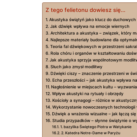
Z tego felietonu dowiesz się...
Akustyka świątyń jako klucz do duchowych
Jak dźwięk wpływa na emocje wiernych
Architektura a akustyka – związek, który 
Najlepsze materiały budowlane dla optymaln
Teoria fal dźwiękowych w przestrzeni sakral
Rola chóru i organów w kształtowaniu doświ
Jak akustyka sprzyja wspólnotowym modli
Słuch jako zmysł modlitwy
Dźwięki ciszy – znaczenie przestrzeni w św
Echa przeszłości – jak akustyka wpływa na
Nagłośnienie w miejscach kultu – wyzwania 
Wpływ akustyki na rytuały i obrzędy
Kościoły a synagogi – różnice w akustycz
Wykorzystanie nowoczesnych technologii 
Dźwięk a wrażenia wizualne – jak łączą się
Studia przypadków – słynne świątynie o w
1. bazylika Świętego Piotra w Watykanie
2. Katedra Notre-Dame w Paryżu