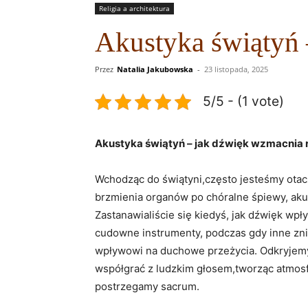
Religia a architektura
Akustyka świątyń 
Przez
Natalia Jakubowska
-
23 listopada, 2025
5/5 - (1 vote)
Akustyka świątyń – jak dźwięk wzmacnia r
Wchodząc do świątyni,często jesteśmy otacz
brzmienia organów po chóralne śpiewy, aku
Zastanawialiście się kiedyś, jak dźwięk w
cudowne instrumenty, podczas gdy inne znika
wpływowi na duchowe przeżycia. Odkryjemy,
współgrać z ludzkim głosem,tworząc atmosfe
postrzegamy sacrum.