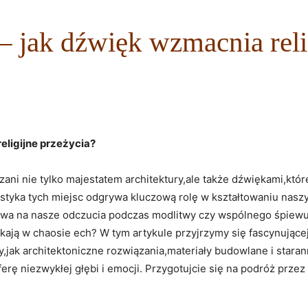
– jak dźwięk wzmacnia reli
eligijne przeżycia?
ani nie tylko majestatem architektury,ale także dźwiękami,któr
styka tych miejsc odgrywa kluczową rolę w kształtowaniu naszy
pływa na nasze odczucia podczas modlitwy czy wspólnego śpiewu
ją w chaosie ech? W tym artykule przyjrzymy się fascynującej d
jak architektoniczne rozwiązania,materiały budowlane i star
rę niezwykłej głębi i emocji. Przygotujcie się na podróż przez