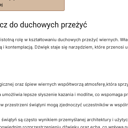
ej
ucz do duchowych przeżyć
istotną rolę w kształtowaniu duchowych przeżyć wiernych. Wła
wą i kontemplacją. Dźwięk staje się narzędziem, które przenosi
gicznej oraz śpiew wiernych współtworzą atmosferę,która sprz
umożliwia lepsze słyszenie kazania i modlitw, co wspomaga proc
 w przestrzeni świątyni mogą zjednoczyć uczestników w wsp
świątyń są często wynikiem przemyślanej architektury i użytyc
dpowiednim rozprzestrzenieniu dźwięku oraz echa, co wpływa 