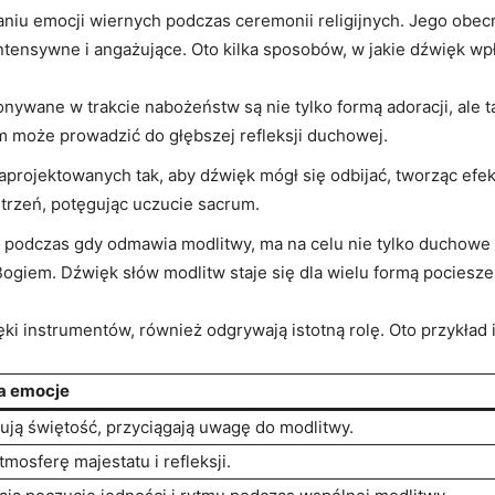
niu emocji wiernych podczas ceremonii religijnych. Jego obec
ntensywne i angażujące. Oto kilka sposobów, w jakie dźwięk wpł
nywane w trakcie nabożeństw są nie tylko formą adoracji, ale 
m może prowadzić do głębszej refleksji duchowej.
aprojektowanych tak, aby dźwięk mógł się odbijać, tworząc efek
trzeń, potęgując uczucie sacrum.
 podczas gdy odmawia modlitwy, ma na celu nie tylko duchowe 
giem. Dźwięk słów modlitw staje się dla wielu formą pociesze
ęki instrumentów, również odgrywają istotną rolę. Oto przykład
a emocje
ują świętość, przyciągają uwagę do modlitwy.
mosferę majestatu i refleksji.